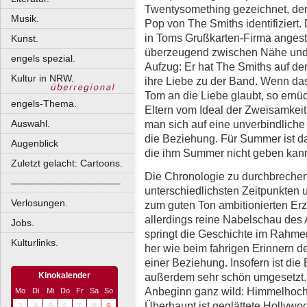
Twentysomething gezeichnet, der
Musik.
Pop von The Smiths identifiziert.
in Toms Grußkarten-Firma anges
Kunst.
überzeugend zwischen Nähe und D
engels spezial.
Aufzug: Er hat The Smiths auf den
Kultur in NRW.
ihre Liebe zu der Band. Wenn das 
Tom an die Liebe glaubt, so ernüc
engels-Thema.
Eltern vom Ideal der Zweisamkeit
man sich auf eine unverbindliche V
Auswahl.
die Beziehung. Für Summer ist da
Augenblick
die ihm Summer nicht geben kan
Zuletzt gelacht: Cartoons.
Die Chronologie zu durchbrechen
––––––––––––––––––––
unterschiedlichsten Zeitpunkten 
Verlosungen.
zum guten Ton ambitionierten Erz
allerdings reine Nabelschau des 
Jobs.
springt die Geschichte im Rahme
Kulturlinks.
her wie beim fahrigen Erinnern d
einer Beziehung. Insofern ist die 
außerdem sehr schön umgesetzt. 
Kinokalender
Anbeginn ganz wild: Himmelhochj
Mo
Di
Mi
Do
Fr
Sa
So
Überhaupt ist geglättete Hollywo
3
4
5
6
7
8
9