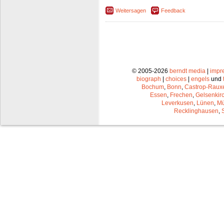
Weitersagen
Feedback
© 2005-2026
berndt media
|
impr
biograph
|
choices
|
engels
und
Bochum
,
Bonn
,
Castrop-Raux
Essen
,
Frechen
,
Gelsenkir
Leverkusen
,
Lünen
,
Mü
Recklinghausen
,