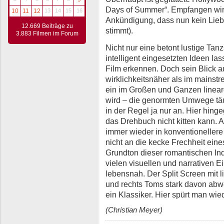
Days of Summer“. Empfangen wir
10
11
12
13
14
15
16
Ankündigung, dass nun kein Liebes
12.669 Beiträge zu
stimmt).
3.883 Filmen im Forum
Nicht nur eine betont lustige Tan
intelligent eingesetzten Ideen la
Film erkennen. Doch sein Blick au
wirklichkeitsnäher als im mainst
ein im Großen und Ganzen linea
wird – die genormten Umwege tä
in der Regel ja nur an. Hier hinge
das Drehbuch nicht kitten kann
immer wieder in konventionellere
nicht an die kecke Frechheit eine
Grundton dieser romantischen In
vielen visuellen und narrativen Ein
lebensnah. Der Split Screen mit l
und rechts Toms stark davon abwe
ein Klassiker. Hier spürt man wie
(Christian Meyer)