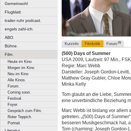
Gemeinwohl
Flugblatt.
trailer-ruhr podcast.
engels zahl-ich.
ABO.
(3)
Kurzinfo
Filmkritik
Forum
Bühne.
(500) Days of Summer
Film.
USA 2009, Laufzeit: 97 Min., FSK
Heute im Kino
Regie: Marc Webb
Morgen im Kino
Darsteller: Joseph Gordon-Levitt
Neu im Kino
Matthew Gray Gubler, Chloe More
Alle Kinos.
Minka Kelly
Forum.
Coming soon.
Tom glaubt an die Liebe, Summer
Festival.
eine unverbindliche Beziehung mi
Foyer.
Marc Webb ist bislang vor allem 
Gespräch zum Film.
getreten. „(500) Days of Summer“ 
Roter Teppich.
besseren Musikgeschmack hat, als
Portrait.
Tom (charming: Joseph Gordon-Lev
Literatur.