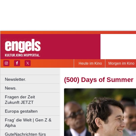
Heute im Kino
Morgen im Kino
(500) Days of Summer
Newsletter.
News.
Fragen der Zeit
Zukunft JETZT
Europa gestalten
Frag' die Welt | Gen Z &
Alpha
GuteNachrichten fürs