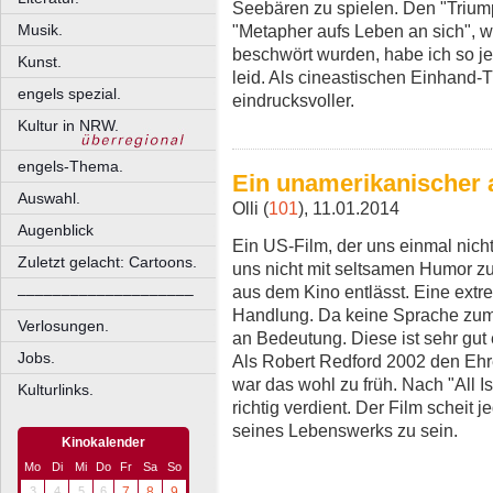
Seebären zu spielen. Den "Trium
"Metapher aufs Leben an sich", w
Musik.
beschwört wurden, habe ich so jet
Kunst.
leid. Als cineastischen Einhand-
engels spezial.
eindrucksvoller.
Kultur in NRW.
engels-Thema.
Ein unamerikanischer 
Auswahl.
Olli (
101
), 11.01.2014
Augenblick
Ein US-Film, der uns einmal nicht
Zuletzt gelacht: Cartoons.
uns nicht mit seltsamen Humor zu
aus dem Kino entlässt. Eine extr
––––––––––––––––––––
Handlung. Da keine Sprache zum
Verlosungen.
an Bedeutung. Diese ist sehr gut 
Jobs.
Als Robert Redford 2002 den Ehr
war das wohl zu früh. Nach "All Is 
Kulturlinks.
richtig verdient. Der Film scheit j
seines Lebenswerks zu sein.
Kinokalender
Mo
Di
Mi
Do
Fr
Sa
So
3
4
5
6
7
8
9