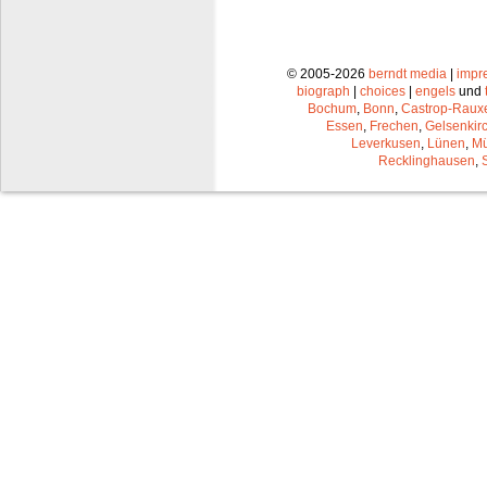
© 2005-2026
berndt media
|
impr
biograph
|
choices
|
engels
und
Bochum
,
Bonn
,
Castrop-Raux
Essen
,
Frechen
,
Gelsenkir
Leverkusen
,
Lünen
,
Mü
Recklinghausen
,