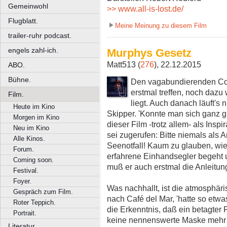
Gemeinwohl
>> www.all-is-lost.de/
Flugblatt.
Meine Meinung zu diesem Film
trailer-ruhr podcast.
engels zahl-ich.
Murphys Gesetz
Matt513 (
276
), 22.12.2015
ABO.
Bühne.
Den vagabundierenden Co
erstmal treffen, noch daz
Film.
liegt. Auch danach läuft's 
Heute im Kino
Skipper. 'Konnte man sich ganz 
Morgen im Kino
dieser Film -trotz allem- als Insp
Neu im Kino
sei zugerufen: Bitte niemals als
Alle Kinos.
Seenotfall! Kaum zu glauben, wie
Forum.
erfahrene Einhandsegler begeht 
Coming soon.
muß er auch erstmal die Anleitun
Festival.
Foyer.
Was nachhallt, ist die atmosphäri
Gespräch zum Film.
nach Café del Mar, 'hatte so etw
Roter Teppich.
die Erkenntnis, daß ein betagter 
Portrait.
keine nennenswerte Maske mehr 
Literatur.