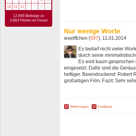
10
11
12
13
14
15
16
12.669 Beiträge zu
3.883 Filmen im Forum
Nur wenige Worte
woelffchen (
597
), 11.01.2014
Es bedarf nicht vieler Wor
durch seine minimalistisch
Es wird kaum gesprochen 
eingesetzt. Dafür sind die Gerä
heftiger. Beeindruckend: Robert
großartigen Film. Fazit: Sehr se
Weitersagen
Feedback