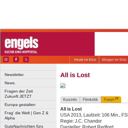
Heute im Kino
Morgen im Kino
All is Lost
Newsletter.
News.
Fragen der Zeit
Zukunft JETZT
(3)
Kurzinfo
Filmkritik
Forum
Europa gestalten
All is Lost
Frag' die Welt | Gen Z &
USA 2013, Laufzeit: 106 Min., FS
Alpha
Regie: J.C. Chandor
GuteNachrichten fürs
Darsteller: Robert Redford