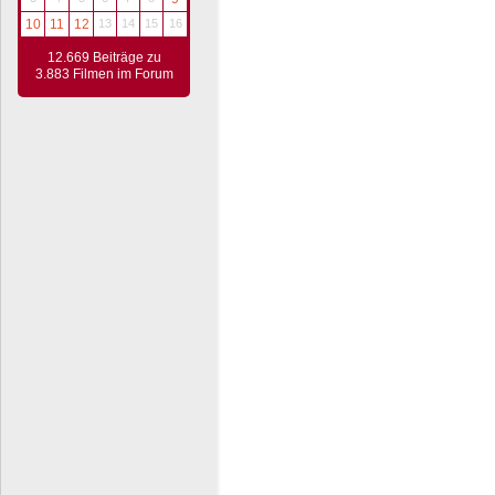
10
11
12
13
14
15
16
12.669 Beiträge zu
3.883 Filmen im Forum