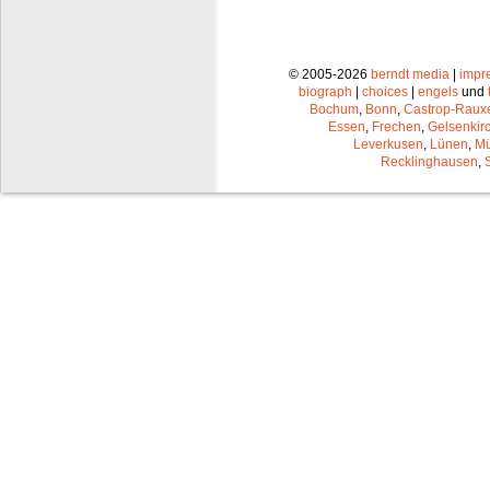
© 2005-2026
berndt media
|
impr
biograph
|
choices
|
engels
und
Bochum
,
Bonn
,
Castrop-Raux
Essen
,
Frechen
,
Gelsenkir
Leverkusen
,
Lünen
,
Mü
Recklinghausen
,