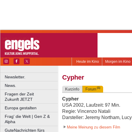
Heute im Kino
Morgen im Kino
Cypher
Newsletter.
News.
(1)
Kurzinfo
Forum
Fragen der Zeit
Cypher
Zukunft JETZT
USA 2002, Laufzeit: 97 Min.
Europa gestalten
Regie: Vincenzo Natali
Frag' die Welt | Gen Z &
Darsteller: Jeremy Northam, Lucy
Alpha
Meine Meinung zu diesem Film
GuteNachrichten fürs