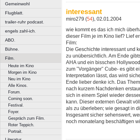
Gemeinwohl
interessant
Flugblatt.
miro279 (
54
), 02.01.2004
trailer-ruhr podcast.
wie kommt es das ich mich überh
engels zahl-ich.
dieser Film je im Kino lief? Lief e
ABO.
Film:
Die Geschichte interessant und k
Bühne.
zu unübersichtlich. Am Ende gib
Film.
AHA und ein bisschen Hollywoodf
Heute im Kino
zum "Vorgänger" Cube- es gibt 
Morgen im Kino
Interpretation lässt, das wird sic
Neu im Kino
Ende lieber denke ich. Das Thema 
Alle Kinos.
nach kurzem Nachdenken erstaunli
Forum.
sich in einem Spiel wieder dessen
Coming soon.
kann. Dieser externen Gewalt völl
Festival.
als zu überleben; wie gesagt in d
Foyer.
Insgesamt sicher sehenswert, wen
Gespräch zum Film.
noch monatelang beschäftigen wi
Roter Teppich.
Portrait.
Literatur.