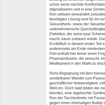
schon seine nächste Konfrontatio
stigmatisieren und in eine Sinnk
Ron seltsam verwandelt zurückke
benötigten Lösung wird für ihn e
Gesundheits- sowie der Steuerbeh
unternehmerische Quecksilbrigke
Elektriker, der seine paar Schei
macht, kaum zutrauen würde. Das w
Erzählfluß in diesem ersten Teil 
andererseits am Ende mindestens 
Film enthält hier ferner einen Fin
Pharmaindustrie, die versucht, ein
Medikament in den Markt zu drüc
Rons Begegnung mit dem transse
sonderbaren Wandel zum Paulus. 
geschäftlicher Notwendigkeit, vo
Welt ein. Doch bald bilden die zw
könnten, eine regelrechte Symbi
Ron der Taschenkrebs mit Panze
gegen einen ehemaligen Buddy in