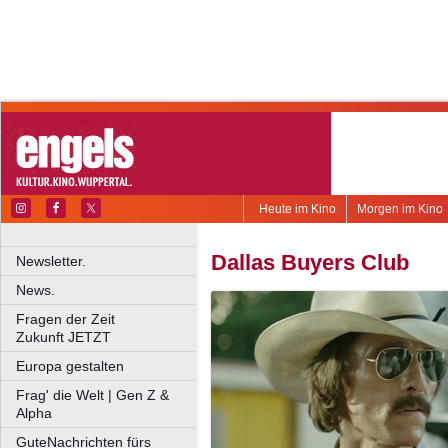
Heute im Kino
Morgen im Kino
Dallas Buyers Club
Newsletter.
News.
Fragen der Zeit
Zukunft JETZT
Europa gestalten
Frag' die Welt | Gen Z &
Alpha
GuteNachrichten fürs