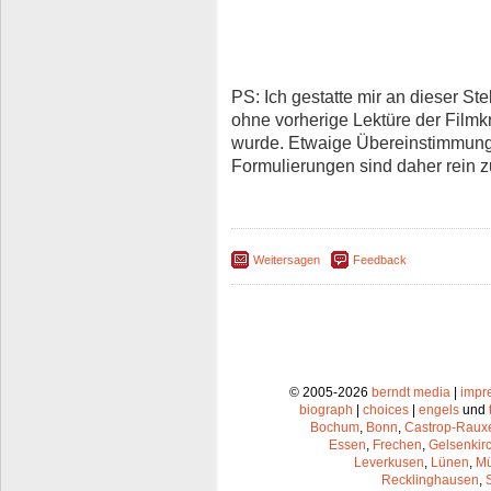
PS: Ich gestatte mir an dieser St
ohne vorherige Lektüre der Filmkr
wurde. Etwaige Übereinstimmung
Formulierungen sind daher rein zu
Weitersagen
Feedback
© 2005-2026
berndt media
|
impr
biograph
|
choices
|
engels
und
Bochum
,
Bonn
,
Castrop-Raux
Essen
,
Frechen
,
Gelsenkir
Leverkusen
,
Lünen
,
Mü
Recklinghausen
,