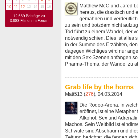
Matthew McC und Jared Let
10
11
12
13
14
15
16
heraus, die drastisch und
12.669 Beiträge zu
gemahnen und verdeutliche
3.883 Filmen im Forum
zu sein und trotzdem nicht aufzu
Tod führt zu einem Wandel, der vo
notwendig schien. Dies ist alles s
in der Summe des Erzählten, denn
dagegen Wichtiges wird nur anger
mit den Sex-Szenen anfangen sol
Pharma-Thema, der Wandel zu abr
Grab life by the horns
Matt513 (
276
), 04.03.2014
Die Rodeo-Arena, in welch
eröffnet, ist eine Metaphe
Alkohol, Sex und Adrenali
Machos. Sein Weltbild ist eindime
Schwule sind Abschaum und diese
Zeitung berichtet, die fangen sic