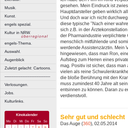
gesehen. Mein Eindruck ist zwiesp
Musik.
Hauptdarsteller geben wirklich all
Kunst.
Und doch war ich nicht durchweg 
diese typische "Nach einer wahr
engels spezial.
sich z.B. in der Ärztekonstellation
Kultur in NRW.
der Pharmaindustrie verplichtete
menschlich mitfühlende und somi
engels-Thema.
werdende Assistenzärztin. Mein Vo
Auswahl.
hingewiesen, dass man Ron, eine
Aufstieg zum Herren eines priva
Augenblick
mag. Positiv ist sicher, dass man
Zuletzt gelacht: Cartoons.
vielen als reine Schwulenkrank
––––––––––––––––––––
die bloße Berührung mit den Kran
muss zumindest 40 Jahre alt sein
Verlosungen.
entsinnen zu können. Daran zu eri
Jobs.
verdienstvoll.
Kulturlinks.
Kinokalender
Sehr gut und schlecht
Mo
Di
Mi
Do
Fr
Sa
So
Das Auge (
360
), 02.05.2014
3
4
5
6
7
8
9