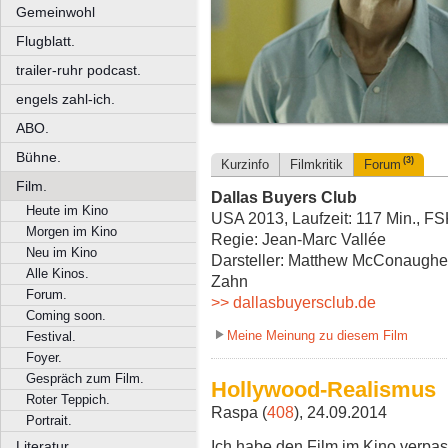
Gemeinwohl
Flugblatt.
trailer-ruhr podcast.
engels zahl-ich.
ABO.
Bühne.
(3)
Kurzinfo
Filmkritik
Forum
Film.
Dallas Buyers Club
Heute im Kino
USA 2013, Laufzeit: 117 Min., F
Morgen im Kino
Regie: Jean-Marc Vallée
Neu im Kino
Darsteller: Matthew McConaughey,
Alle Kinos.
Zahn
Forum.
>> dallasbuyersclub.de
Coming soon.
Meine Meinung zu diesem Film
Festival.
Foyer.
Gespräch zum Film.
Hollywood-Realismus
Roter Teppich.
Raspa (
408
), 24.09.2014
Portrait.
Ich habe den Film im Kino verpass
Literatur.