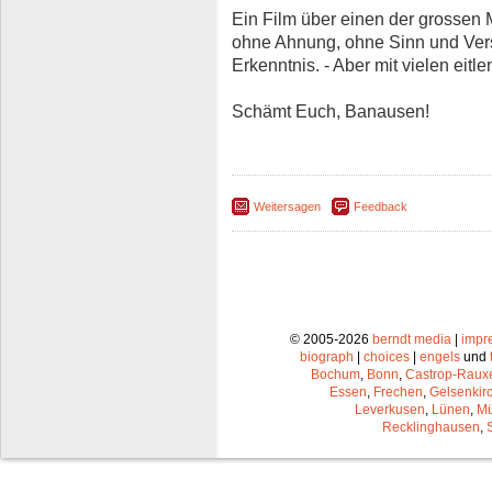
Ein Film über einen der grossen
ohne Ahnung, ohne Sinn und Vers
Erkenntnis. - Aber mit vielen eitl
Schämt Euch, Banausen!
Weitersagen
Feedback
© 2005-2026
berndt media
|
impr
biograph
|
choices
|
engels
und
Bochum
,
Bonn
,
Castrop-Raux
Essen
,
Frechen
,
Gelsenkir
Leverkusen
,
Lünen
,
Mü
Recklinghausen
,