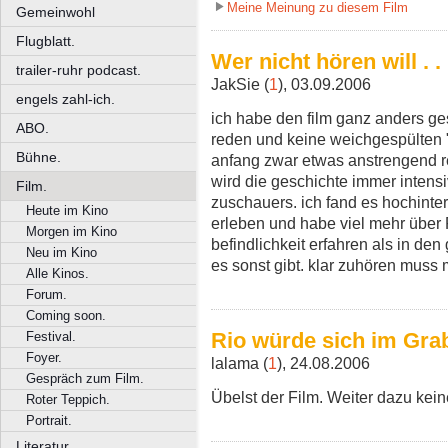
Meine Meinung zu diesem Film
Gemeinwohl
Flugblatt.
Wer nicht hören will . . 
trailer-ruhr podcast.
JakSie (
1
), 03.09.2006
engels zahl-ich.
ich habe den film ganz anders g
ABO.
reden und keine weichgespülten
Bühne.
anfang zwar etwas anstrengend 
wird die geschichte immer intensi
Film.
zuschauers. ich fand es hochinte
Heute im Kino
erleben und habe viel mehr über 
Morgen im Kino
befindlichkeit erfahren als in den
Neu im Kino
es sonst gibt. klar zuhören muss
Alle Kinos.
Forum.
Coming soon.
Rio würde sich im Gr
Festival.
Foyer.
lalama (
1
), 24.08.2006
Gespräch zum Film.
Übelst der Film. Weiter dazu kei
Roter Teppich.
Portrait.
Literatur.