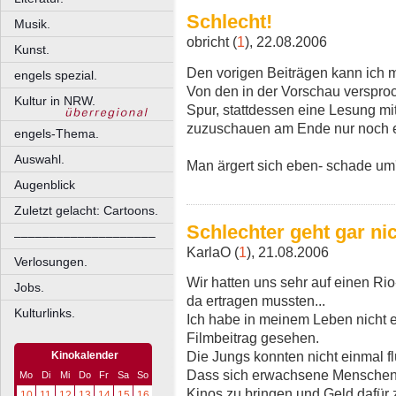
Schlecht!
Musik.
obricht (
1
), 22.08.2006
Kunst.
Den vorigen Beiträgen kann ich m
engels spezial.
Von den in der Vorschau verspro
Kultur in NRW.
Spur, stattdessen eine Lesung mi
zuzuschauen am Ende nur noch ei
engels-Thema.
Auswahl.
Man ärgert sich eben- schade um
Augenblick
Zuletzt gelacht: Cartoons.
Schlechter geht gar ni
––––––––––––––––––––
KarlaO (
1
), 21.08.2006
Verlosungen.
Wir hatten uns sehr auf einen Ri
Jobs.
da ertragen mussten...
Kulturlinks.
Ich habe in meinem Leben nicht e
Filmbeitrag gesehen.
Die Jungs konnten nicht einmal fl
Kinokalender
Dass sich erwachsene Menschen 
Mo
Di
Mi
Do
Fr
Sa
So
Kinos zu bringen und Geld dafür
10
11
12
13
14
15
16