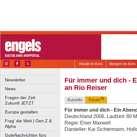
Heute im Kino
Morgen im Kino
Für immer und dich - 
Newsletter.
an Rio Reiser
News.
Fragen der Zeit
(5)
Kurzinfo
Forum
Zukunft JETZT
Für immer und dich - Ein Abend
Europa gestalten
Deutschland 2006, Laufzeit: 80 M
Frag' die Welt | Gen Z &
Regie: Elser Maxwell
Alpha
Darsteller: Kai Sichtermann, Hol
GuteNachrichten fürs