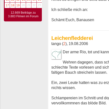
17
18
19
20
21
22
23
Ich schließe mich an:
12.669 Beiträge zu
3.883 Filmen im Forum
Schämt Euch, Banausen
Leichenfledderei
tango (
2
), 19.08.2006
Der arme Rio, tot und kann
Wehren dagegen, dass schl
schlechte Texte vorlesen und sic
faltigen Bauch streicheln lassen.
Ein, zwei Leute hatten was zu er
nichts wissen.
Schlampereien im Schnitt und do
vervollkommnen das blöde Bild.