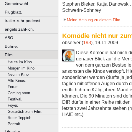
Gemeinwohl
Stephan Bieker, Katja Danowski, A
Schwerin-Sohnrey
Flugblatt.
Meine Meinung zu diesem Film
trailer-ruhr podcast.
engels zahl-ich.
Komödie nicht nur zu
ABO.
observer (
198
), 19.11.2009
Bühne.
Diese Komödie hat mich du
Film.
genauer Blick auf die Men
Heute im Kino
von dem ganzen Bestselle
Morgen im Kino
ansonsten die Kinos verstopft. H
Neu im Kino
sonderlicher werden (dürfte ja je
Alle Kinos.
täglich mit offenen Augen durch 
Forum.
endlich ihrem Käfig, ihren Marott
Coming soon.
können. Die 90 Minuten sind def
Festival.
DIR dürfte in einer Reihe mit d
Foyer.
letzten zwei Jahrzehnte stehen
Gespräch zum Film.
HAIE etc.).
Roter Teppich.
Portrait.
Literatur.