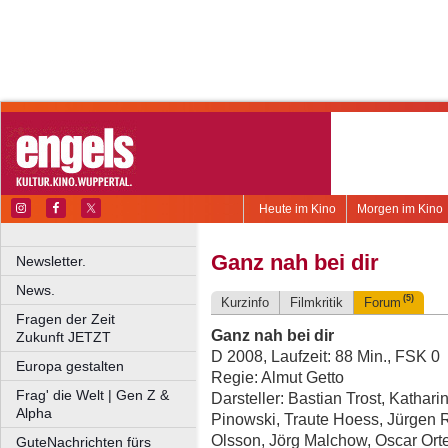
Heute im Kino
Morgen im Kino
Ganz nah bei dir
Newsletter.
News.
(5)
Kurzinfo
Filmkritik
Forum
Fragen der Zeit
Ganz nah bei dir
Zukunft JETZT
D 2008, Laufzeit: 88 Min., FSK 0
Europa gestalten
Regie: Almut Getto
Frag' die Welt | Gen Z &
Darsteller: Bastian Trost, Kathari
Alpha
Pinowski, Traute Hoess, Jürgen 
Olsson, Jörg Malchow, Oscar Or
GuteNachrichten fürs