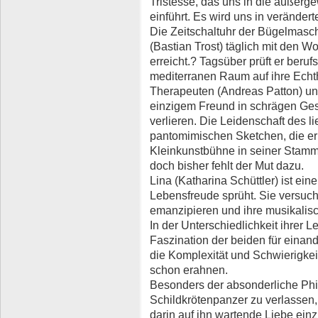
Tristesse, das uns in die außerg
einführt. Es wird uns in verände
Die Zeitschaltuhr der Bügelmasch
(Bastian Trost) täglich mit den Wo
erreicht.? Tagsüber prüft er ber
mediterranen Raum auf ihre Echt
Therapeuten (Andreas Patton) und
einzigem Freund in schrägen Ges
verlieren. Die Leidenschaft des l
pantomimischen Sketchen, die er 
Kleinkunstbühne in seiner Stam
doch bisher fehlt der Mut dazu.
Lina (Katharina Schüttler) ist eine
Lebensfreude sprüht. Sie versuch
emanzipieren und ihre musikalis
In der Unterschiedlichkeit ihrer 
Faszination der beiden für einander
die Komplexität und Schwierigk
schon erahnen.
Besonders der absonderliche Phi
Schildkrötenpanzer zu verlassen,
darin auf ihn wartende Liebe ein