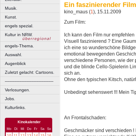
Ein faszinierender Fil
Musik.
kino_maus (
1
), 15.11.2009
Kunst.
Zum Film:
engels spezial.
Ich kann den Film nur empfehlen 
Kultur in NRW.
Visuell faszinierend ? Eine Gaum
engels-Thema.
ich eine so wunderschöne Bildges
emotional bewegenden Geschich
Auswahl.
verschiedene Personen, wie der p
Augenblick
und die blinde Cello-Spielerin Li
Zuletzt gelacht: Cartoons.
sich an.
Ohne den typischen Kitsch, natürl
––––––––––––––––––––
Verlosungen.
Unbedingt sehenswert !!! Mein Tip
Jobs.
Kulturlinks.
An Frontalschaden:
Kinokalender
Mo
Di
Mi
Do
Fr
Sa
So
Geschmäcker sind verschieden ! D
10
11
12
13
14
15
16