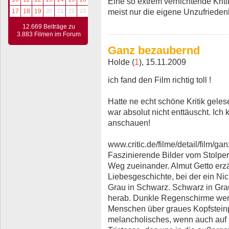
Eine so extrem vernichtende Kritik 
meist nur die eigene Unzufriedenh
17
18
19
20
21
22
23
12.669 Beiträge zu
3.883 Filmen im Forum
Ganz bezaubernd
Holde (
1
), 15.11.2009
ich fand den Film richtig toll !
Hatte ne echt schöne Kritik gele
war absolut nicht enttäuscht. I
anschauen!
www.critic.de/filme/detail/film/ga
Faszinierende Bilder vom Stolpe
Weg zueinander. Almut Getto erzä
Liebesgeschichte, bei der ein Nic
Grau in Schwarz. Schwarz in Gr
herab. Dunkle Regenschirme wer
Menschen über graues Kopfsteinpf
melancholisches, wenn auch auf s