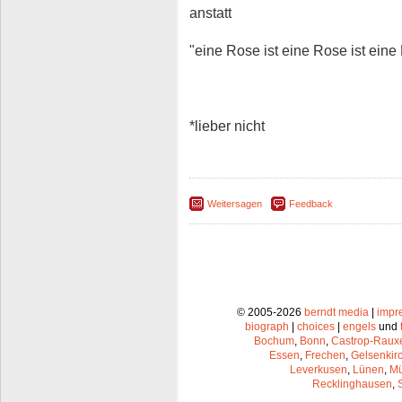
anstatt
"eine Rose ist eine Rose ist eine 
*lieber nicht
Weitersagen
Feedback
© 2005-2026
berndt media
|
impr
biograph
|
choices
|
engels
und
Bochum
,
Bonn
,
Castrop-Raux
Essen
,
Frechen
,
Gelsenkir
Leverkusen
,
Lünen
,
Mü
Recklinghausen
,