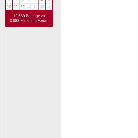
10
11
12
13
14
15
16
12.669 Beiträge zu
3.883 Filmen im Forum