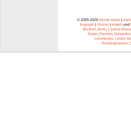
© 2005-2026
berndt media
|
impr
biograph
|
choices
|
engels
und
Bochum
,
Bonn
,
Castrop-Raux
Essen
,
Frechen
,
Gelsenkir
Leverkusen
,
Lünen
,
Mü
Recklinghausen
,