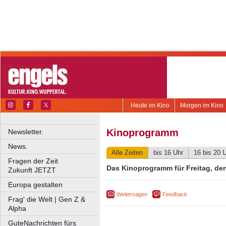
Heute im Kino
Morgen im Kino
Kinoprogramm
Newsletter.
News.
Alle Zeiten
bis 16 Uhr
16 bis 20 
Fragen der Zeit
Das Kinoprogramm für Freitag, den
Zukunft JETZT
Europa gestalten
Weitersagen
Feedback
Frag' die Welt | Gen Z &
Alpha
GuteNachrichten fürs