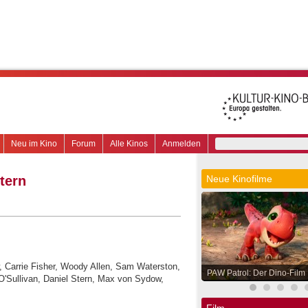
Neu im Kino
Forum
Alle Kinos
Anmelden
tern
Neue Kinofilme
w, Carrie Fisher, Woody Allen, Sam Waterston,
PAW Patrol: Der Dino-Film
O'Sullivan, Daniel Stern, Max von Sydow,
Film.