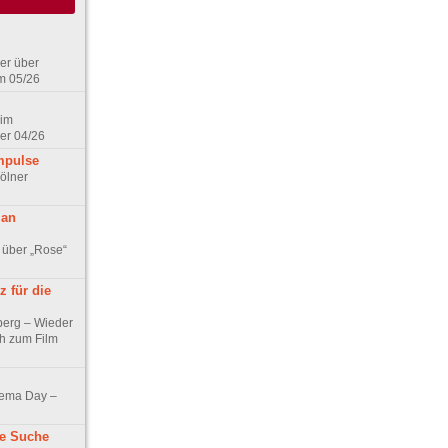
er über
m 05/26
 im
er 04/26
mpulse
ölner
 an
 über „Rose“
 für die
berg – Wieder
ch zum Film
nema Day –
ne Suche