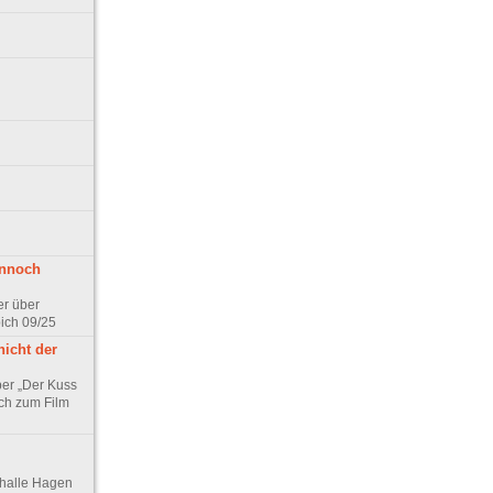
ennoch
er über
pich 09/25
nicht der
er „Der Kuss
ch zum Film
thalle Hagen