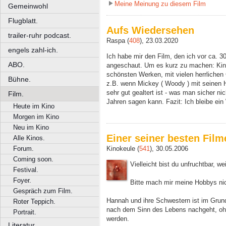
Meine Meinung zu diesem Film
Gemeinwohl
Flugblatt.
Aufs Wiedersehen
trailer-ruhr podcast.
Raspa (
408
), 23.03.2020
engels zahl-ich.
Ich habe mir den Film, den ich vor ca. 3
ABO.
angeschaut. Um es kurz zu machen: Kinok
schönsten Werken, mit vielen herrlichen
Bühne.
z.B. wenn Mickey ( Woody ) mit seinen H
sehr gut gealtert ist - was man sicher ni
Film.
Jahren sagen kann. Fazit: Ich bleibe ein
Heute im Kino
Morgen im Kino
Neu im Kino
Einer seiner besten Film
Alle Kinos.
Forum.
Kinokeule (
541
), 30.05.2006
Coming soon.
Vielleicht bist du unfruchtbar, we
Festival.
Foyer.
Bitte mach mir meine Hobbys ni
Gespräch zum Film.
Hannah und ihre Schwestern ist im Grunde
Roter Teppich.
nach dem Sinn des Lebens nachgeht, ohne
Portrait.
werden.
Literatur.