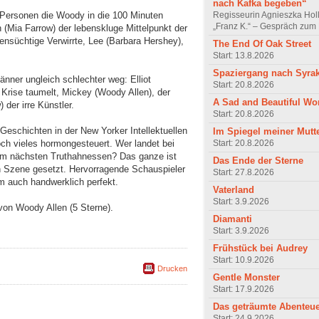
nach Kafka begeben“
Regisseurin Agnieszka Hol
 Personen die Woody in die 100 Minuten
„Franz K.“ – Gespräch zum 
(Mia Farrow) der lebenskluge Mittelpunkt der
ogensüchtige Verwirrte, Lee (Barbara Hershey),
The End Of Oak Street
Start: 13.8.2026
Spaziergang nach Syra
ner ungleich schlechter weg: Elliot
Start: 20.8.2026
fe Krise taumelt, Mickey (Woody Allen), der
A Sad and Beautiful Wo
der irre Künstler.
Start: 20.8.2026
Geschichten in der New Yorker Intellektuellen
Im Spiegel meiner Mutt
Start: 20.8.2026
och vieles hormongesteuert. Wer landet bei
m nächsten Truthahnessen? Das ganze ist
Das Ende der Sterne
in Szene gesetzt. Hervorragende Schauspieler
Start: 27.8.2026
 auch handwerklich perfekt.
Vaterland
Start: 3.9.2026
von Woody Allen (5 Sterne).
Diamanti
Start: 3.9.2026
Frühstück bei Audrey
Start: 10.9.2026
Drucken
Gentle Monster
Start: 17.9.2026
Das geträumte Abenteu
Start: 24.9.2026