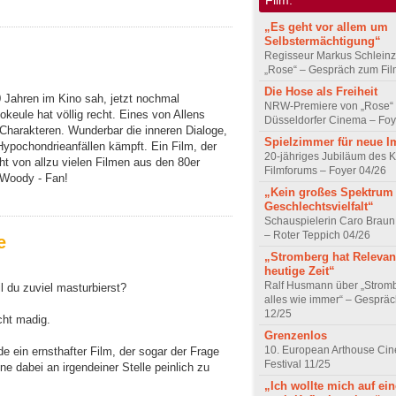
„Es geht vor allem um
Selbstermächtigung“
Regisseur Markus Schleinz
„Rose“ – Gespräch zum Fil
Die Hose als Freiheit
0 Jahren im Kino sah, jetzt nochmal
NRW-Premiere von „Rose“
eule hat völlig recht. Eines von Allens
Düsseldorfer Cinema – Foy
 Charakteren. Wunderbar die inneren Dialoge,
Spielzimmer für neue I
ypochondrieanfällen kämpft. Ein Film, der
20-jähriges Jubiläum des K
cht von allzu vielen Filmen aus den 80er
Filmforums – Foyer 04/26
 Woody - Fan!
„Kein großes Spektrum
Geschlechtsvielfalt“
Schauspielerin Caro Braun
– Roter Teppich 04/26
e
„Stromberg hat Relevanz
heutige Zeit“
Ralf Husmann über „Strom
il du zuviel masturbierst?
alles wie immer“ – Gesprä
12/25
cht madig.
Grenzenlos
10. European Arthouse Ci
 ein ernsthafter Film, der sogar der Frage
Festival 11/25
 dabei an irgendeiner Stelle peinlich zu
„Ich wollte mich auf ei