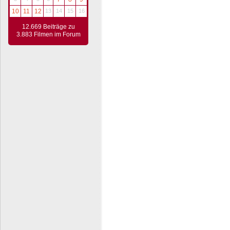
10
11
12
13
14
15
16
12.669 Beiträge zu
3.883 Filmen im Forum