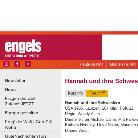
Heute im Kino
Morgen im Kino
Hannah und ihre Schwes
Newsletter.
News.
(2)
Kurzinfo
Forum
Fragen der Zeit
Hannah und ihre Schwestern
Zukunft JETZT
USA 1985, Laufzeit: 107 Min., FSK 12
Europa gestalten
Regie: Woody Allen
Darsteller: Sir Michael Caine, Mia Farro
Frag' die Welt | Gen Z &
Barbara Hershey, Lloyd Nolan, Maureen 
Alpha
Dianne Wiest
GuteNachrichten fürs