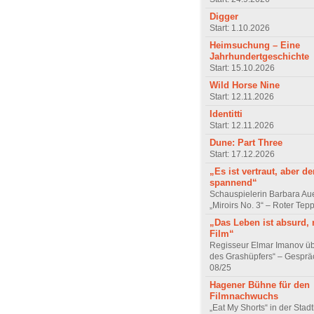
Digger
Start: 1.10.2026
Heimsuchung – Eine
Jahrhundertgeschichte
Start: 15.10.2026
Wild Horse Nine
Start: 12.11.2026
Identitti
Start: 12.11.2026
Dune: Part Three
Start: 17.12.2026
„Es ist vertraut, aber d
spannend“
Schauspielerin Barbara Au
„Miroirs No. 3“ – Roter Tep
„Das Leben ist absurd, 
Film“
Regisseur Elmar Imanov üb
des Grashüpfers“ – Gesprä
08/25
Hagener Bühne für den
Filmnachwuchs
„Eat My Shorts“ in der Stad