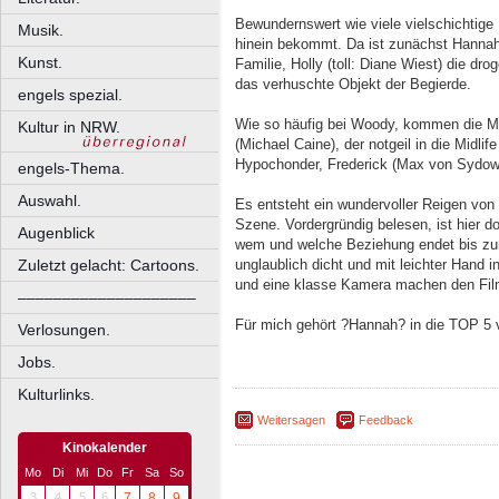
Bewundernswert wie viele vielschichtige
Musik.
hinein bekommt. Da ist zunächst Hannah 
Kunst.
Familie, Holly (toll: Diane Wiest) die dr
das verhuschte Objekt der Begierde.
engels spezial.
Wie so häufig bei Woody, kommen die Män
Kultur in NRW.
(Michael Caine), der notgeil in die Midli
Hypochonder, Frederick (Max von Sydow) 
engels-Thema.
Auswahl.
Es entsteht ein wundervoller Reigen von 
Szene. Vordergründig belesen, ist hier d
Augenblick
wem und welche Beziehung endet bis zu
Zuletzt gelacht: Cartoons.
unglaublich dicht und mit leichter Hand 
und eine klasse Kamera machen den Film
––––––––––––––––––––
Für mich gehört ?Hannah? in die TOP 5 
Verlosungen.
Jobs.
Kulturlinks.
Weitersagen
Feedback
Kinokalender
Mo
Di
Mi
Do
Fr
Sa
So
3
4
5
6
7
8
9