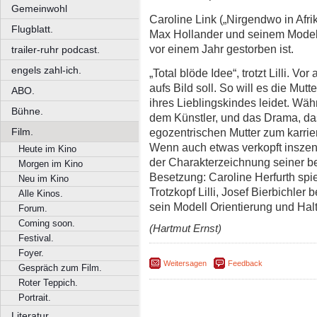
Gemeinwohl
Caroline Link („Nirgendwo in Afri
Flugblatt.
Max Hollander und seinem Model: 
vor einem Jahr gestorben ist.
trailer-ruhr podcast.
engels zahl-ich.
„Total blöde Idee“, trotzt Lilli. Vo
aufs Bild soll. So will es die Mut
ABO.
ihres Lieblingskindes leidet. Währe
Bühne.
dem Künstler, und das Drama, das 
egozentrischen Mutter zum karrie
Film.
Wenn auch etwas verkopft inszenie
Heute im Kino
der Charakterzeichnung seiner b
Morgen im Kino
Besetzung: Caroline Herfurth spi
Neu im Kino
Trotzkopf Lilli, Josef Bierbichler
Alle Kinos.
sein Modell Orientierung und Halt
Forum.
Coming soon.
(Hartmut Ernst)
Festival.
Foyer.
Weitersagen
Feedback
Gespräch zum Film.
Roter Teppich.
Portrait.
Literatur.