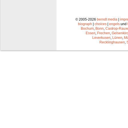
© 2005-2026
berndt media
|
impr
biograph
|
choices
|
engels
und
Bochum
,
Bonn
,
Castrop-Raux
Essen
,
Frechen
,
Gelsenkir
Leverkusen
,
Lünen
,
Mü
Recklinghausen
,