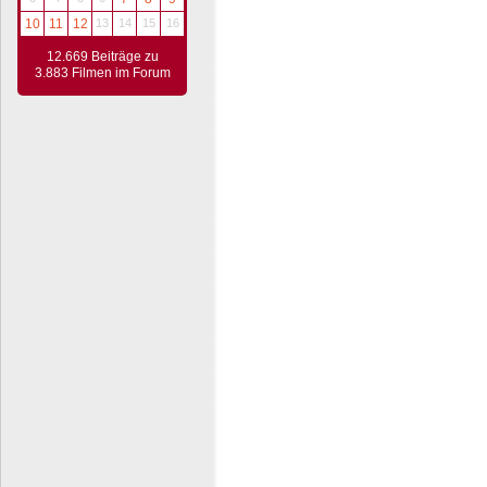
10
11
12
13
14
15
16
12.669 Beiträge zu
3.883 Filmen im Forum