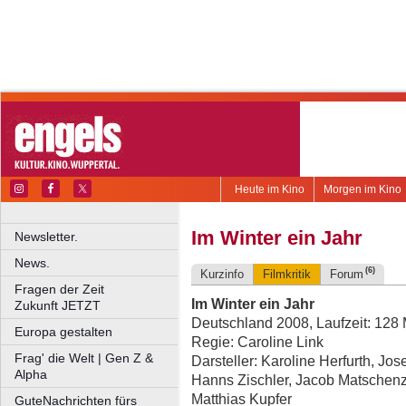
Heute im Kino
Morgen im Kino
Im Winter ein Jahr
Newsletter.
News.
(6)
Kurzinfo
Filmkritik
Forum
Fragen der Zeit
Im Winter ein Jahr
Zukunft JETZT
Deutschland 2008, Laufzeit: 128 
Europa gestalten
Regie: Caroline Link
Frag' die Welt | Gen Z &
Darsteller: Karoline Herfurth, Jos
Alpha
Hanns Zischler, Jacob Matschenz,
Matthias Kupfer
GuteNachrichten fürs