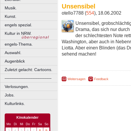
Unsensibel
Musik.
otello7788 (
554
), 18.06.2002
Kunst.
Unsensibel, grobschlächti
engels spezial.
Drama, das sich nur durch
Kultur in NRW.
der schlechtesten Note ret
Washington, aber auch in Nebenr
engels-Thema.
Liotta. Aber einen Blinden (das 
Auswahl.
sehend machen!
Augenblick
Zuletzt gelacht: Cartoons.
––––––––––––––––––––
Weitersagen
Feedback
Verlosungen.
Jobs.
Kulturlinks.
Kinokalender
Mo
Di
Mi
Do
Fr
Sa
So
3
4
5
6
7
8
9