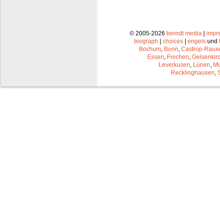
© 2005-2026
berndt media
|
impr
biograph
|
choices
|
engels
und
Bochum
,
Bonn
,
Castrop-Raux
Essen
,
Frechen
,
Gelsenkir
Leverkusen
,
Lünen
,
Mü
Recklinghausen
,