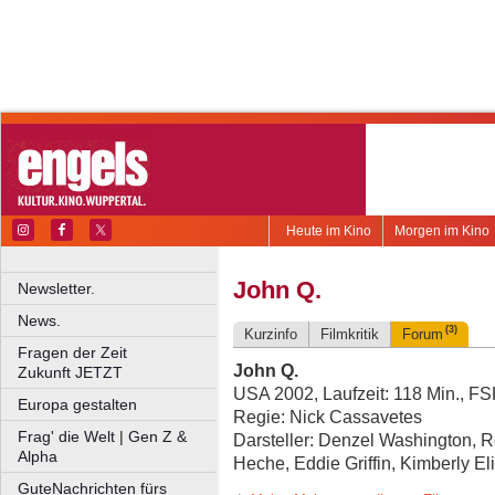
Heute im Kino
Morgen im Kino
John Q.
Newsletter.
News.
(3)
Kurzinfo
Filmkritik
Forum
Fragen der Zeit
John Q.
Zukunft JETZT
USA 2002, Laufzeit: 118 Min., F
Europa gestalten
Regie: Nick Cassavetes
Frag' die Welt | Gen Z &
Darsteller: Denzel Washington, 
Alpha
Heche, Eddie Griffin, Kimberly El
GuteNachrichten fürs