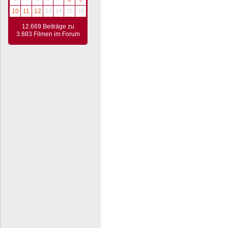
10
11
12
13
14
15
16
12.669 Beiträge zu
3.883 Filmen im Forum