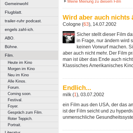
Meine Meinung zu diesem Film
Gemeinwohl
Flugblatt.
Wird aber auch nichts 
trailer-ruhr podcast.
Cologne (
63
), 14.07.2002
engels zahl-ich.
Sicher stellt dieser Film
ABO.
in Frage, nur ändern wird 
keinen Vorwurf machen. Si
Bühne.
aber auch nicht mehr. Der Film pra
Film.
man ist über das Ende auch nicht
Heute im Kino
Klassisches Amerikanisches Kin
Morgen im Kino
Neu im Kino
Alle Kinos.
Endlich...
Forum.
Coming soon.
milk (
1
), 03.07.2002
Festival.
ein Film aus den USA, der das am
Foyer.
ist der Film seicht und zu hyperd
Gespräch zum Film.
unmenschliche Gesundheitssystem 
Roter Teppich.
Portrait.
Literatur.