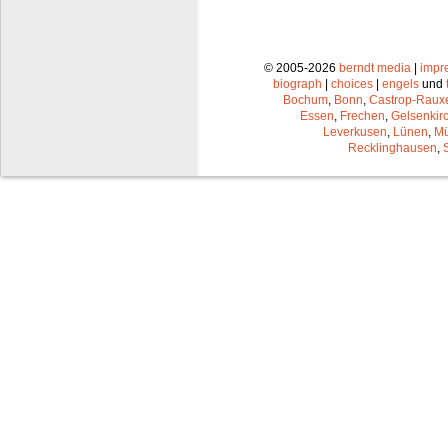
© 2005-2026
berndt media
|
impr
biograph
|
choices
|
engels
und
Bochum
,
Bonn
,
Castrop-Raux
Essen
,
Frechen
,
Gelsenkir
Leverkusen
,
Lünen
,
Mü
Recklinghausen
,