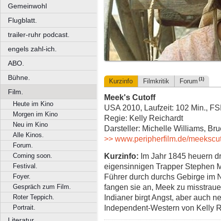
Gemeinwohl
Flugblatt.
trailer-ruhr podcast.
engels zahl-ich.
ABO.
Bühne.
(1)
Kurzinfo
Filmkritik
Forum
Film.
Meek's Cutoff
Heute im Kino
USA 2010, Laufzeit: 102 Min., FS
Morgen im Kino
Regie: Kelly Reichardt
Neu im Kino
Darsteller: Michelle Williams, 
Alle Kinos.
>> www.peripherfilm.de/meekscut
Forum.
Kurzinfo:
Im Jahr 1845 heuern dr
Coming soon.
eigensinnigen Trapper Stephen 
Festival.
Führer durch durchs Gebirge im 
Foyer.
fangen sie an, Meek zu misstrau
Gespräch zum Film.
Indianer birgt Angst, aber auch 
Roter Teppich.
Independent-Western von Kelly R
Portrait.
Literatur.