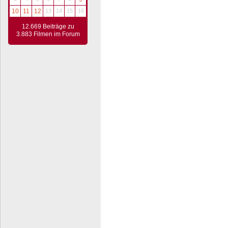
10
11
12
13
14
15
16
12.669 Beiträge zu
3.883 Filmen im Forum