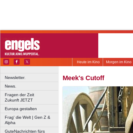
Heute im Kino
Morgen im Kino
Meek's Cutoff
Newsletter.
News.
Fragen der Zeit
Zukunft JETZT
Europa gestalten
Frag' die Welt | Gen Z &
Alpha
GuteNachrichten fürs