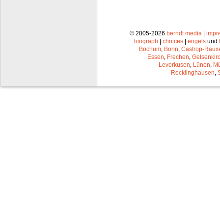
© 2005-2026
berndt media
|
impr
biograph
|
choices
|
engels
und
Bochum
,
Bonn
,
Castrop-Raux
Essen
,
Frechen
,
Gelsenkir
Leverkusen
,
Lünen
,
Mü
Recklinghausen
,