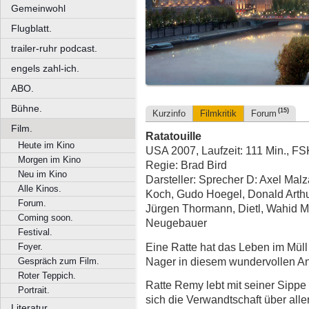
Gemeinwohl
Flugblatt.
trailer-ruhr podcast.
engels zahl-ich.
ABO.
Bühne.
(15)
Kurzinfo
Filmkritik
Forum
Film.
Ratatouille
Heute im Kino
USA 2007, Laufzeit: 111 Min., FS
Morgen im Kino
Regie: Brad Bird
Neu im Kino
Darsteller: Sprecher D: Axel Malz
Alle Kinos.
Koch, Gudo Hoegel, Donald Arthu
Forum.
Jürgen Thormann, Dietl, Wahid 
Coming soon.
Neugebauer
Festival.
Eine Ratte hat das Leben im Müll 
Foyer.
Nager in diesem wundervollen An
Gespräch zum Film.
Roter Teppich.
Ratte Remy lebt mit seiner Sipp
Portrait.
sich die Verwandtschaft über aller
Literatur.