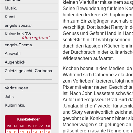
kleinen Vierfüßer mit seinem aus
Seine Bewunderung für feine Kost
Musik.
hinter den leckeren Schöpfungen
Kunst.
ihn zum Einzelgänger, auch als es
engels spezial.
verschlägt. Dort landet Remy in 
Genuss und Gefahr Hand in Hand
Kultur in NRW.
schließlich nicht wohl gesonnen, 
engels-Thema.
durch den tapsigen Küchenlehrling
der Durchbruch in der kulinarisch
Auswahl.
Widersachern aufwartet.
Augenblick
Kochen boomt in den Medien, da k
Zuletzt gelacht: Cartoons.
Während sich Catherine Zeta-Jon
––––––––––––––––––––
zum Verlieben“ kreieren, folgt nu
Pixar mit einer neuen Geschichte,
Verlosungen.
ist. Nach John Lasseters schwäc
Jobs.
Autor und Regisseur Brad Bird d
Kulturlinks.
„Unglaublichen“ wieder für ateml
und Story verantwortlich zeichnet
gewohnt die Konkurrenz hinter sich
Kinokalender
Macher wagen sich gelungen an 
Mo
Di
Mi
Do
Fr
Sa
So
präsentieren rasante Rennereie
10
11
12
13
14
15
16