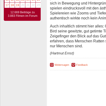
sich in Bewegung und Hintergrü
17
18
19
20
21
22
23
spielen eindrucksvoll mit den äs
12.669 Beiträge zu
Spielereien wie Zooms und Tiefe
3.883 Filmen im Forum
authentisch wirkte noch kein Anim
Auch inhaltlich stimmt hier alles
Bird seine gewitzte, gut getimte 
Zeigefinger den Blick auf das Gu
erfahren, dass Menschen Ratten 
nur Menschen sind.
(Hartmut Ernst)
Weitersagen
Feedback