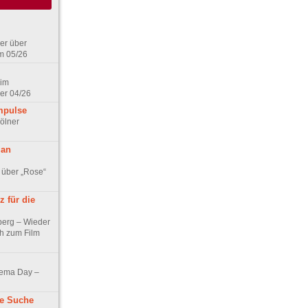
er über
m 05/26
 im
er 04/26
mpulse
ölner
 an
 über „Rose“
 für die
berg – Wieder
ch zum Film
nema Day –
ne Suche