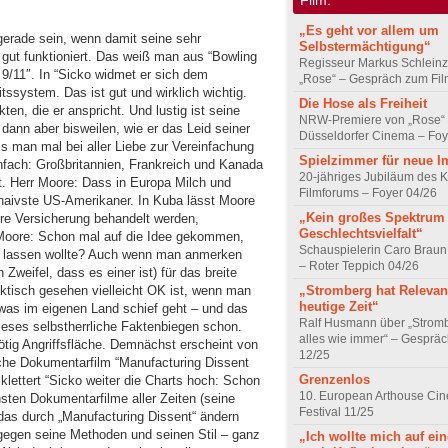
„Es geht vor allem um
gerade sein, wenn damit seine sehr
Selbstermächtigung“
gut funktioniert. Das weiß man aus “Bowling
Regisseur Markus Schleinz
9/11″. In “Sicko widmet er sich dem
„Rose“ – Gespräch zum Fil
system. Das ist gut und wirklich wichtig.
Die Hose als Freiheit
ten, die er anspricht. Und lustig ist seine
NRW-Premiere von „Rose“
ann aber bisweilen, wie er das Leid seiner
Düsseldorfer Cinema – Foy
s man mal bei aller Liebe zur Vereinfachung
Spielzimmer für neue I
nfach: Großbritannien, Frankreich und Kanada
20-jähriges Jubiläum des K
t. Herr Moore: Dass in Europa Milch und
Filmforums – Foyer 04/26
r naivste US-Amerikaner. In Kuba lässt Moore
„Kein großes Spektrum
ihre Versicherung behandelt werden,
Geschlechtsvielfalt“
 Moore: Schon mal auf die Idee gekommen,
Schauspielerin Caro Braun
n lassen wollte? Auch wenn man anmerken
– Roter Teppich 04/26
weifel, dass es einer ist) für das breite
ktisch gesehen vielleicht OK ist, wenn man
„Stromberg hat Relevanz
heutige Zeit“
, was im eigenen Land schief geht – und das
Ralf Husmann über „Strom
ieses selbstherrliche Faktenbiegen schon.
alles wie immer“ – Gesprä
tig Angriffsfläche. Demnächst erscheint von
12/25
che Dokumentarfilm “Manufacturing Dissent
Grenzenlos
lettert “Sicko weiter die Charts hoch: Schon
10. European Arthouse Ci
ichsten Dokumentarfilme aller Zeiten (seine
Festival 11/25
das durch „Manufacturing Dissent“ ändern
k gegen seine Methoden und seinen Stil – ganz
„Ich wollte mich auf ei