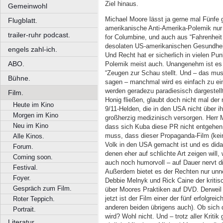
Ziel hinaus.
Gemeinwohl
Michael Moore lässt ja gerne mal Fünfe 
Flugblatt.
amerikanische Anti-Amerika-Polemik nur 
trailer-ruhr podcast.
for Columbine, und auch aus “Fahrenheit 
desolaten US-amerikanischen Gesundheits
engels zahl-ich.
Und Recht hat er sicherlich in vielen Punk
ABO.
Polemik meist auch. Unangenehm ist es d
“Zeugen zur Schau stellt. Und – das mus
Bühne.
sagen – manchmal wird es einfach zu ei
werden geradezu paradiesisch dargestell
Film.
Honig fließen, glaubt doch nicht mal de
Heute im Kino
9/11-Helden, die in den USA nicht über 
Morgen im Kino
großherzig medizinisch versorgen. Herr
Neu im Kino
dass sich Kuba diese PR nicht entgehe
muss, dass dieser Propaganda-Film (kein Z
Alle Kinos.
Volk in den USA gemacht ist und es dida
Forum.
denen eher auf schlichte Art zeigen will
Coming soon.
auch noch humorvoll – auf Dauer nervt d
Festival.
Außerdem bietet es der Rechten nur unnö
Foyer.
Debbie Melnyk und Rick Caine der kritis
Gespräch zum Film.
über Moores Praktiken auf DVD. Derweil k
jetzt ist der Film einer der fünf erfolgre
Roter Teppich.
anderen beiden übrigens auch). Ob sich 
Portrait.
wird? Wohl nicht. Und – trotz aller Kriti
Literatur.