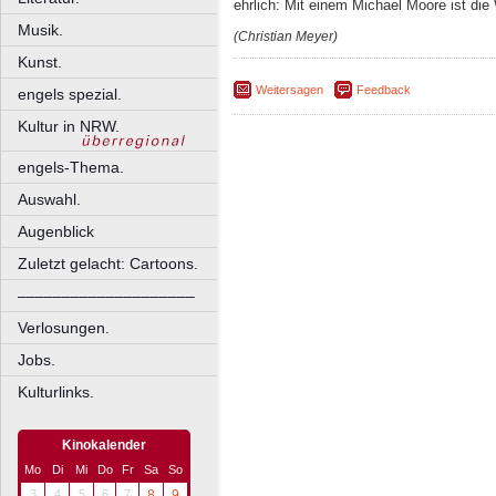
ehrlich: Mit einem Michael Moore ist die 
Musik.
(Christian Meyer)
Kunst.
Weitersagen
Feedback
engels spezial.
Kultur in NRW.
engels-Thema.
Auswahl.
Augenblick
Zuletzt gelacht: Cartoons.
––––––––––––––––––––
Verlosungen.
Jobs.
Kulturlinks.
Kinokalender
Mo
Di
Mi
Do
Fr
Sa
So
3
4
5
6
7
8
9