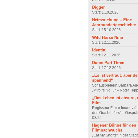
Digger
Start: 1.10.2026
Heimsuchung – Eine
Jahrhundertgeschichte
Start: 15.10.2026
Wild Horse Nine
Start: 12.11.2026
Identitti
Start: 12.11.2026
Dune: Part Three
Start: 17.12.2026
„Es ist vertraut, aber d
spannend“
Schauspielerin Barbara Au
„Miroirs No. 3“ – Roter Tep
„Das Leben ist absurd, 
Film“
Regisseur Elmar Imanov üb
des Grashüpfers“ – Gesprä
08/25
Hagener Bühne für den
Filmnachwuchs
„Eat My Shorts“ in der Stad