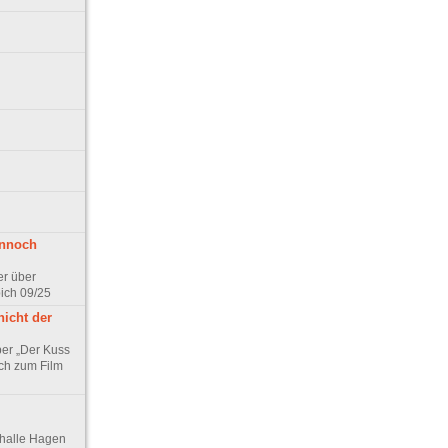
ennoch
er über
pich 09/25
nicht der
er „Der Kuss
ch zum Film
thalle Hagen