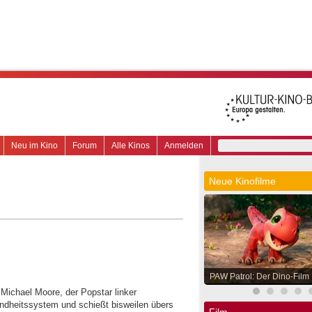
Neu im Kino
Forum
Alle Kinos
Anmelden
Neue Kinofilme
PAW Patrol: Der Dino-Film
Michael Moore, der Popstar linker
dheitssystem und schießt bisweilen übers
Film.