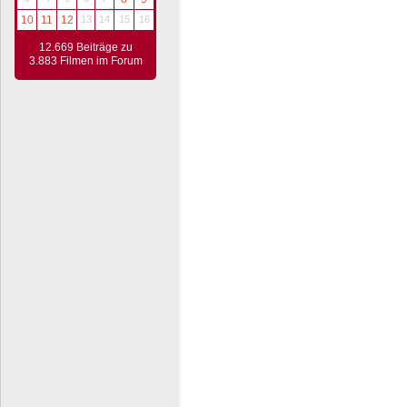
10
11
12
13
14
15
16
12.669 Beiträge zu
3.883 Filmen im Forum