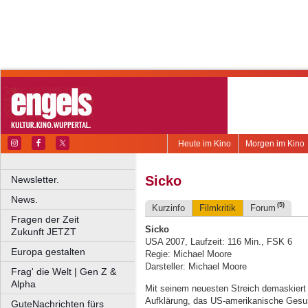
Heute im Kino
Morgen im Kino
Sicko
Newsletter.
News.
(5)
Kurzinfo
Filmkritik
Forum
Fragen der Zeit
Sicko
Zukunft JETZT
USA 2007, Laufzeit: 116 Min., FSK 6
Europa gestalten
Regie: Michael Moore
Darsteller: Michael Moore
Frag' die Welt | Gen Z &
Alpha
Mit seinem neuesten Streich demaskiert 
Aufklärung, das US-amerikanische Gesun
GuteNachrichten fürs