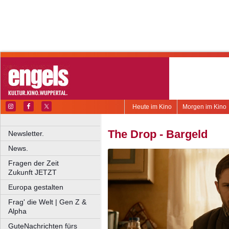
Heute im Kino
Morgen im Kino
The Drop - Bargeld
Newsletter.
News.
Fragen der Zeit
Zukunft JETZT
Europa gestalten
Frag' die Welt | Gen Z &
Alpha
GuteNachrichten fürs