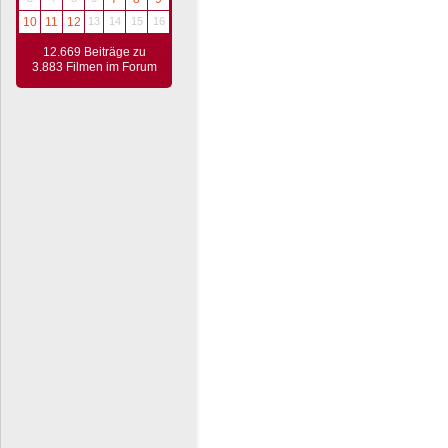
10
11
12
13
14
15
16
12.669 Beiträge zu
3.883 Filmen im Forum