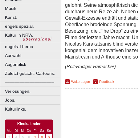
gelohnt. Seine atmosphärisch di
Musik.
durchaus neue Reize ab. Neben de
Kunst.
Gewalt-Exzesse enthält und statt
Oberfläche brodelnde Spannung er
engels spezial.
Besetzung, die „The Drop“ zu ei
Kultur in NRW.
Filme der letzten Jahre macht.
Nicolas Karakatsanis blind verste
engels-Thema.
kongenial dem innovativen Inszen
Auswahl.
Mainstream und Arthouse eine s
Augenblick
(Rolf-Rüdiger Hamacher)
Zuletzt gelacht: Cartoons.
Weitersagen
Feedback
––––––––––––––––––––
Verlosungen.
Jobs.
Kulturlinks.
Kinokalender
Mo
Di
Mi
Do
Fr
Sa
So
3
4
5
6
7
8
9