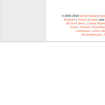
© 2005-2026
berndt media
|
impr
biograph
|
choices
|
engels
und
Bochum
,
Bonn
,
Castrop-Raux
Essen
,
Frechen
,
Gelsenkir
Leverkusen
,
Lünen
,
Mü
Recklinghausen
,