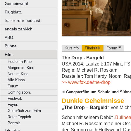
Gemeinwohl
Flugblatt.
trailer-ruhr podcast.
engels zahl-ich.
ABO.
Bühne.
(2)
Kurzinfo
Filmkritik
Forum
Film.
The Drop - Bargeld
Heute im Kino
USA 2014, Laufzeit: 107 Min., F
Morgen im Kino
Regie: Michael R. Roskam
Neu im Kino
Darsteller: Tom Hardy, Noomi Ra
Alle Kinos.
>> www.fox.de/the-drop
Forum.
Gangsterfilm um Schuld und Sühn
Coming soon.
Festival.
Dunkle Geheimnisse
Foyer.
„The Drop – Bargeld“
von Mich
Gespräch zum Film.
Roter Teppich.
Schon mit seinem Debüt „
Bullhe
Portrait.
Michael R. Roskam mit einer Osc
den Sprung nach Hollywood. Das
Literatur.