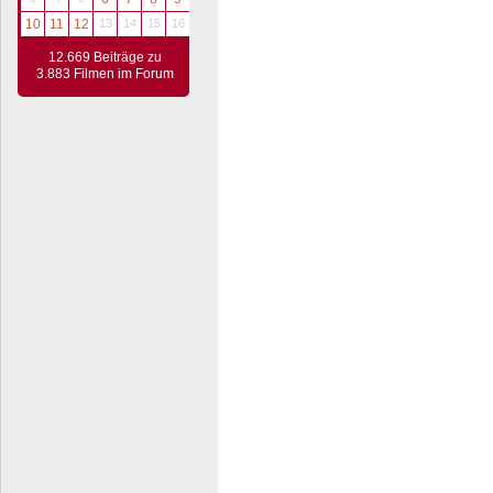
10
11
12
13
14
15
16
12.669 Beiträge zu
3.883 Filmen im Forum