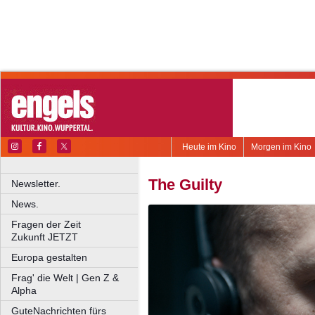
Heute im Kino
Morgen im Kino
The Guilty
Newsletter.
News.
Fragen der Zeit
Zukunft JETZT
Europa gestalten
Frag' die Welt | Gen Z &
Alpha
GuteNachrichten fürs