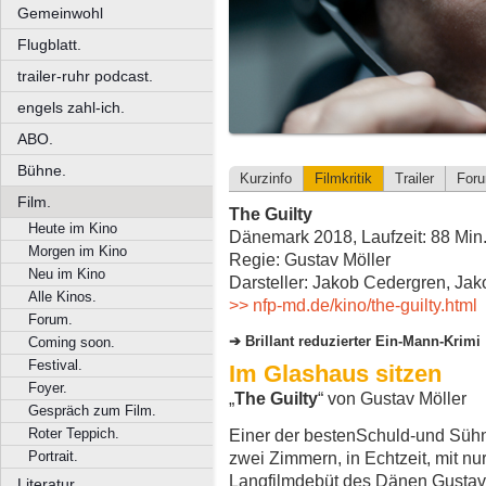
Gemeinwohl
Flugblatt.
trailer-ruhr podcast.
engels zahl-ich.
ABO.
Bühne.
Kurzinfo
Filmkritik
Trailer
For
Film.
The Guilty
Heute im Kino
Dänemark 2018, Laufzeit: 88 Min
Morgen im Kino
Regie: Gustav Möller
Neu im Kino
Darsteller: Jakob Cedergren, Ja
Alle Kinos.
>> nfp-md.de/kino/the-guilty.html
Forum.
Brillant reduzierter Ein-Mann-Krimi
Coming soon.
Festival.
Im Glashaus sitzen
Foyer.
„
The Guilty
“ von Gustav Möller
Gespräch zum Film.
Roter Teppich.
Einer der bestenSchuld-und Sühne
Portrait.
zwei Zimmern, in Echtzeit, mit n
Langfilmdebüt des Dänen Gustav Mö
Literatur.