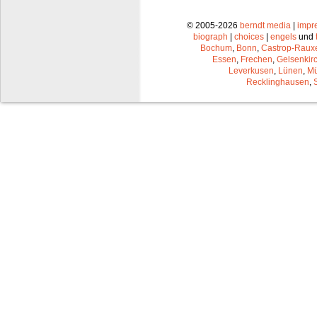
© 2005-2026
berndt media
|
impr
biograph
|
choices
|
engels
und
Bochum
,
Bonn
,
Castrop-Raux
Essen
,
Frechen
,
Gelsenkir
Leverkusen
,
Lünen
,
Mü
Recklinghausen
,