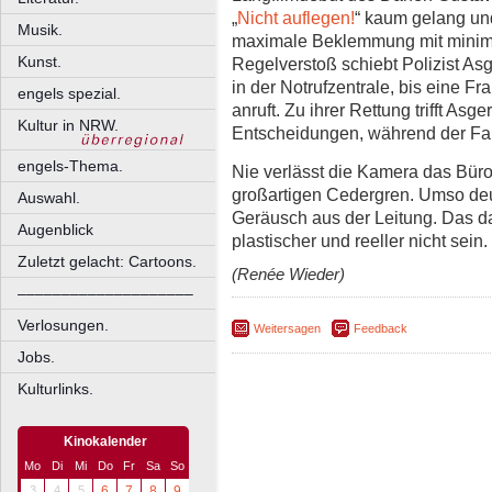
„
Nicht auflegen!
“ kaum gelang und
Musik.
maximale Beklemmung mit minima
Kunst.
Regelverstoß schiebt Polizist As
in der Notrufzentrale, bis eine F
engels spezial.
anruft. Zu ihrer Rettung trifft A
Kultur in NRW.
Entscheidungen, während der Fall
engels-Thema.
Nie verlässt die Kamera das Büro,
großartigen Cedergren. Umso deu
Auswahl.
Geräusch aus der Leitung. Das 
Augenblick
plastischer und reeller nicht sein.
Zuletzt gelacht: Cartoons.
(Renée Wieder)
––––––––––––––––––––
Verlosungen.
Weitersagen
Feedback
Jobs.
Kulturlinks.
Kinokalender
Mo
Di
Mi
Do
Fr
Sa
So
3
4
5
6
7
8
9