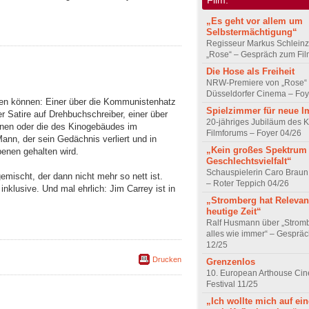
„Es geht vor allem um
Selbstermächtigung“
Regisseur Markus Schleinz
„Rose“ – Gespräch zum Fil
Die Hose als Freiheit
NRW-Premiere von „Rose“
Düsseldorfer Cinema – Foy
den können: Einer über die Kommunistenhatz
Spielzimmer für neue I
 Satire auf Drehbuchschreiber, einer über
20-jähriges Jubiläum des K
inen oder die des Kinogebäudes im
Filmforums – Foyer 04/26
ann, der sein Gedächnis verliert und in
„Kein großes Spektrum
enen gehalten wird.
Geschlechtsvielfalt“
Schauspielerin Caro Braun
emischt, der dann nicht mehr so nett ist.
– Roter Teppich 04/26
nklusive. Und mal ehrlich: Jim Carrey ist in
„Stromberg hat Relevanz
heutige Zeit“
Ralf Husmann über „Strom
alles wie immer“ – Gesprä
12/25
Drucken
Grenzenlos
10. European Arthouse Ci
Festival 11/25
„Ich wollte mich auf ei