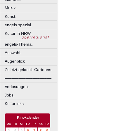
Musik.
Kunst.
engels spezial.
Kultur in NRW.
engels-Thema.
Auswahl.
Augenblick
Zuletzt gelacht: Cartoons.
––––––––––––––––––––
Verlosungen.
Jobs.
Kulturlinks.
Kinokalender
Mo
Di
Mi
Do
Fr
Sa
So
3
4
5
6
7
8
9