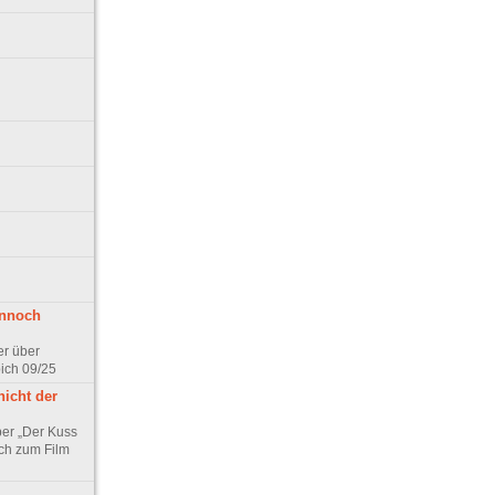
ennoch
er über
pich 09/25
nicht der
er „Der Kuss
ch zum Film