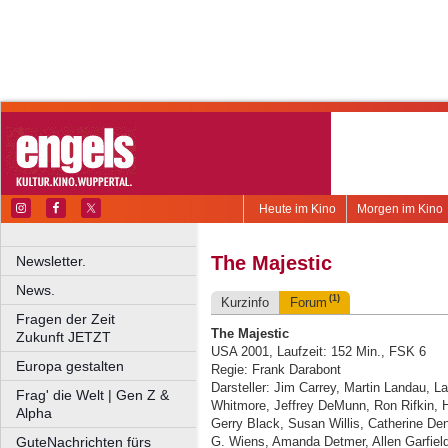
Heute im Kino
Morgen im Kino
The Majestic
Newsletter.
News.
(1)
Kurzinfo
Forum
Fragen der Zeit
The Majestic
Zukunft JETZT
USA 2001, Laufzeit: 152 Min., FSK 6
Europa gestalten
Regie: Frank Darabont
Darsteller: Jim Carrey, Martin Landau, 
Frag' die Welt | Gen Z &
Whitmore, Jeffrey DeMunn, Ron Rifkin, H
Alpha
Gerry Black, Susan Willis, Catherine Den
GuteNachrichten fürs
G. Wiens, Amanda Detmer, Allen Garfiel