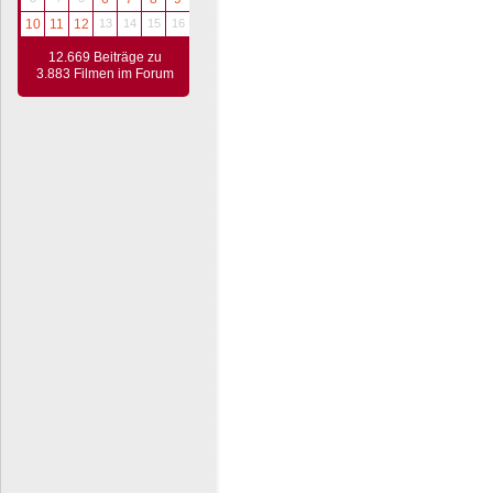
10
11
12
13
14
15
16
12.669 Beiträge zu
3.883 Filmen im Forum