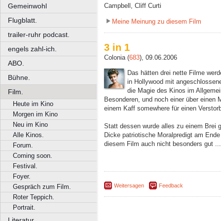
Gemeinwohl
Campbell, Cliff Curti
Flugblatt.
Meine Meinung zu diesem Film
trailer-ruhr podcast.
3 in 1
engels zahl-ich.
Colonia (
683
), 09.06.2006
ABO.
Das hätten drei nette Filme wer
Bühne.
in Hollywood mit angeschlossener
die Magie des Kinos im Allgeme
Film.
Besonderen, und noch einer über einen M
Heute im Kino
einem Kaff somewhere für einen Verstorb
Morgen im Kino
Neu im Kino
Statt dessen wurde alles zu einem Brei g
Dicke patriotische Moralpredigt am Ende i
Alle Kinos.
diesem Film auch nicht besonders gut ...
Forum.
Coming soon.
Festival.
Foyer.
Weitersagen
Feedback
Gespräch zum Film.
Roter Teppich.
Portrait.
Literatur.