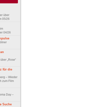
er über
m 05/26
 im
er 04/26
mpulse
ölner
 an
 über „Rose“
 für die
berg – Wieder
ch zum Film
nema Day –
ne Suche