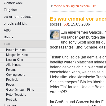
Gemeinwohl
Meine Meinung zu diesem Film
Flugblatt.
trailer-ruhr podcast.
Es war einmal vor unend
engels zahl-ich.
socsss (
63
), 15.05.2006
ABO.
...in einer fernen Galaxis.
vor langer Zeit bürgten di
Bühne.
und Tony Scott noch für qu
Film.
doch rasantes Kino! Schade, dass 
Heute im Kino
Morgen im Kino
Tristan und Isolde (an dem alle d
Neu im Kino
beteiligt waren) plätschert minde
Alle Kinos.
belanglos vor sich hin, während d
Forum.
entscheiden kann, welches sein Üb
Coming soon.
Liebesfilm, eine klassische Tragö
Festival.
Schlachtenepos? Bin ich überhaup
Foyer.
leider "Ja" lauten! Und die Betonu
Gespräch zum Film.
erraten?!?
Roter Teppich.
Portrait.
Im Großen und Ganzen ist der Film
Literatur.