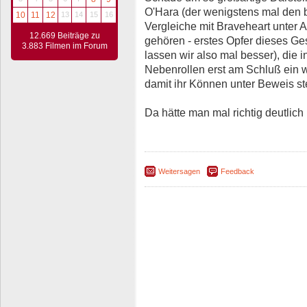
O'Hara (der wenigstens mal den 
10
11
12
13
14
15
16
Vergleiche mit Braveheart unter A
12.669 Beiträge zu
gehören - erstes Opfer dieses Ge
3.883 Filmen im Forum
lassen wir also mal besser), die i
Nebenrollen erst am Schluß ein 
damit ihr Können unter Beweis st
Da hätte man mal richtig deutli
Weitersagen
Feedback