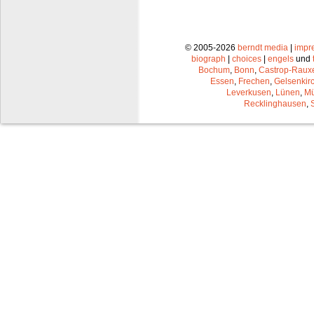
© 2005-2026
berndt media
|
impr
biograph
|
choices
|
engels
und
Bochum
,
Bonn
,
Castrop-Raux
Essen
,
Frechen
,
Gelsenkir
Leverkusen
,
Lünen
,
Mü
Recklinghausen
,