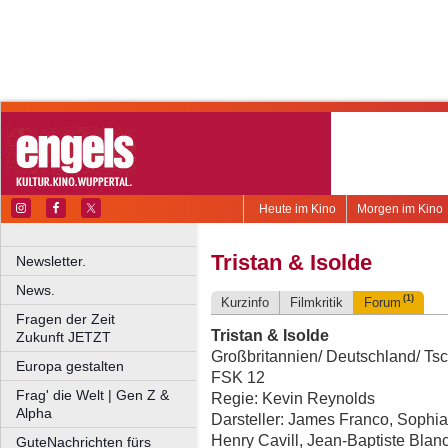
Heute im Kino
Morgen im Kino
Tristan & Isolde
Newsletter.
News.
(1)
Kurzinfo
Filmkritik
Forum
Fragen der Zeit
Tristan & Isolde
Zukunft JETZT
Großbritannien/ Deutschland/ Tsc
Europa gestalten
FSK 12
Frag' die Welt | Gen Z &
Regie: Kevin Reynolds
Alpha
Darsteller: James Franco, Sophia
Henry Cavill, Jean-Baptiste Blan
GuteNachrichten fürs