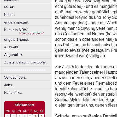
dauert nur etwa zwanzig Minuten 
echt gute Idee) - und es mangelt 
Musik.
muß man entweder genüßlich epis
Kunst.
zumindest Reynolds und Tony Scot
engels spezial.
Ansprechpartner) - oder mit Wuc
wenig mehr Schwung verleihen, de
Kultur in NRW.
das Geschehen mit Humor (freiwlli
schon das ein oder andere Mal) 
engels-Thema.
das Publikum nicht sanft entschl
Auswahl.
geht so etwas (wie gesagt, im Pr
Augenblick
irgendwas davon) völlig ab.
Zuletzt gelacht: Cartoons.
Zusätzlich leidet der Film unte
––––––––––––––––––––
mangelnden Talent seiner Hauptd
anzuschauen sein, aber er spielt
Verlosungen.
und dem Feuer eines Permafrostbo
Jobs.
Identifikationsfläche - und ich 
Kulturlinks.
(sogar viel weniger) den unster
Sophia Myles definiert den Begrif
diejenigen unter uns, denen dies
Kinokalender
Mo
Di
Mi
Do
Fr
Sa
So
Schade um so großartige Darstel
3
4
5
6
7
8
9