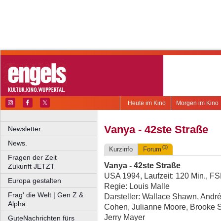
Heute im Kino
Morgen im Kino
Vanya - 42ste Straße
Newsletter.
News.
(1)
Kurzinfo
Forum
Fragen der Zeit
Vanya - 42ste Straße
Zukunft JETZT
USA 1994, Laufzeit: 120 Min., FS
Europa gestalten
Regie: Louis Malle
Frag' die Welt | Gen Z &
Darsteller: Wallace Shawn, Andr
Alpha
Cohen, Julianne Moore, Brooke S
Jerry Mayer
GuteNachrichten fürs