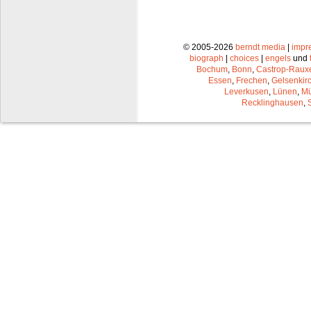
© 2005-2026
berndt media
|
impr
biograph
|
choices
|
engels
und
Bochum
,
Bonn
,
Castrop-Raux
Essen
,
Frechen
,
Gelsenkir
Leverkusen
,
Lünen
,
Mü
Recklinghausen
,