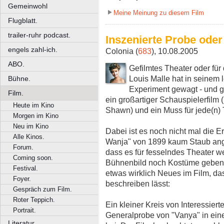
Gemeinwohl
Meine Meinung zu diesem Film
Flugblatt.
trailer-ruhr podcast.
Inszenierte Probe oder
engels zahl-ich.
Colonia (
683
), 10.08.2005
ABO.
Gefilmtes Theater oder für
Louis Malle hat in seinem l
Bühne.
Experiment gewagt - und g
Film.
ein großartiger Schauspielerfilm
Heute im Kino
Shawn) und ein Muss für jede(n) 
Morgen im Kino
Neu im Kino
Dabei ist es noch nicht mal die 
Alle Kinos.
Wanja" von 1899 kaum Staub anges
Forum.
dass es für fesselndes Theater w
Coming soon.
Bühnenbild noch Kostüme geben
Festival.
etwas wirklich Neues im Film, das
Foyer.
beschreiben lässt:
Gespräch zum Film.
Roter Teppich.
Ein kleiner Kreis von Interessier
Portrait.
Generalprobe von "Vanya" in ein
Literatur.