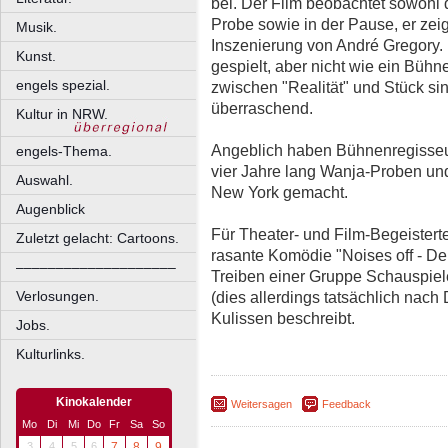
bei. Der Film beobachtet sowohl
Probe sowie in der Pause, er zei
Musik.
Inszenierung von André Gregory. 
Kunst.
gespielt, aber nicht wie ein Büh
engels spezial.
zwischen "Realität" und Stück si
überraschend.
Kultur in NRW.
Angeblich haben Bühnenregisseu
engels-Thema.
vier Jahre lang Wanja-Proben und
Auswahl.
New York gemacht.
Augenblick
Für Theater- und Film-Begeistert
Zuletzt gelacht: Cartoons.
rasante Komödie "Noises off - De
––––––––––––––––––––
Treiben einer Gruppe Schauspie
(dies allerdings tatsächlich nach
Verlosungen.
Kulissen beschreibt.
Jobs.
Kulturlinks.
Kinokalender
Weitersagen
Feedback
Mo
Di
Mi
Do
Fr
Sa
So
3
4
5
6
7
8
9