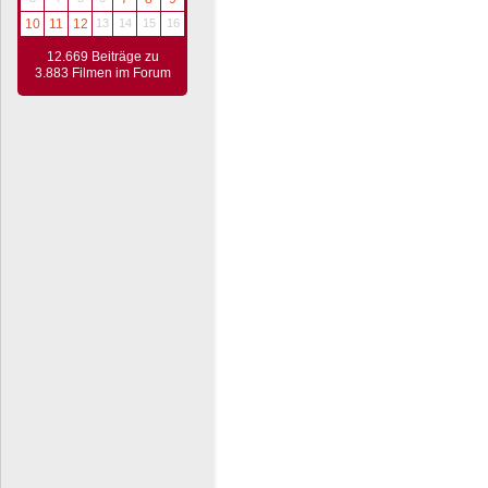
10
11
12
13
14
15
16
12.669 Beiträge zu
3.883 Filmen im Forum