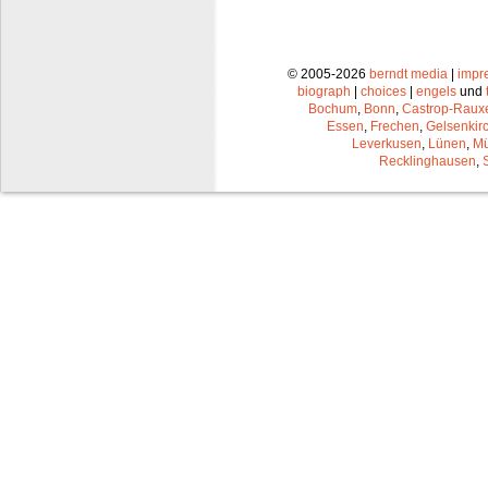
© 2005-2026
berndt media
|
impr
biograph
|
choices
|
engels
und
Bochum
,
Bonn
,
Castrop-Raux
Essen
,
Frechen
,
Gelsenkir
Leverkusen
,
Lünen
,
Mü
Recklinghausen
,