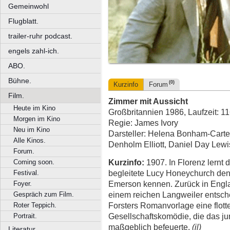
Gemeinwohl
Flugblatt.
trailer-ruhr podcast.
engels zahl-ich.
ABO.
Bühne.
(0)
Kurzinfo
Forum
Film.
Zimmer mit Aussicht
Heute im Kino
Großbritannien 1986, Laufzeit: 1
Morgen im Kino
Regie: James Ivory
Neu im Kino
Darsteller: Helena Bonham-Carte
Alle Kinos.
Denholm Elliott, Daniel Day Lewi
Forum.
Kurzinfo:
1907. In Florenz lernt
Coming soon.
begleitete Lucy Honeychurch de
Festival.
Emerson kennen. Zurück in Engl
Foyer.
einem reichen Langweiler entsche
Gespräch zum Film.
Forsters Romanvorlage eine flotte,
Roter Teppich.
Gesellschaftskomödie, die das ju
Portrait.
maßgeblich befeuerte.
(jl)
Literatur.