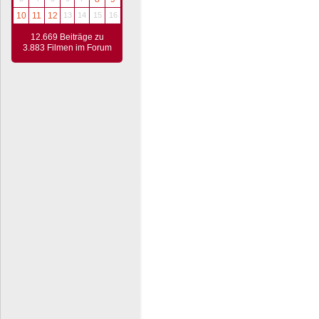
10
11
12
13
14
15
16
12.669 Beiträge zu
3.883 Filmen im Forum