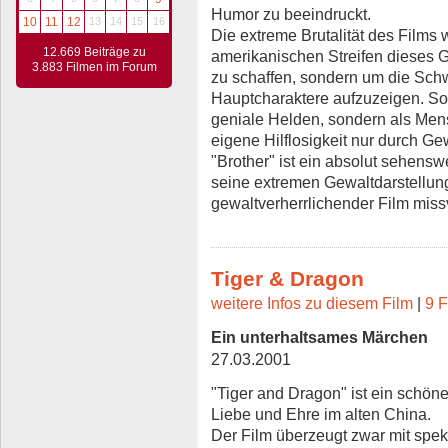
Humor zu beeindruckt.
10
11
12
13
14
15
16
Die extreme Brutalität des Films w
12.669 Beiträge zu
amerikanischen Streifen dieses 
3.883 Filmen im Forum
zu schaffen, sondern um die Sc
Hauptcharaktere aufzuzeigen. So
geniale Helden, sondern als Mensc
eigene Hilflosigkeit nur durch Ge
"Brother" ist ein absolut sehenswe
seine extremen Gewaltdarstellunge
gewaltverherrlichender Film mis
Tiger & Dragon
weitere Infos zu diesem Film
|
9 F
Ein unterhaltsames Märchen
27.03.2001
"Tiger and Dragon" ist ein schö
Liebe und Ehre im alten China.
Der Film überzeugt zwar mit spe