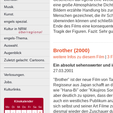
eine große Atmosphärische Dichte
Musik.
Bildern erzählte Handlung bis zu
Kunst.
Menschen gezeichnet, die ihr Sch
überwinden können und schließlic
engels spezial.
Ende des Films eine konsequente
Kultur in NRW.
Tragik der Figuren. Fazit: Sehr gu
engels-Thema.
Auswahl.
Brother (2000)
Augenblick
weitere Infos zu diesem Film
|
3 F
Zuletzt gelacht: Cartoons.
Ein absolut sehenswerter und in
––––––––––––––––––––
27.03.2001
Verlosungen.
"Brother" ist der neue Film von T
Jobs.
Regisseur aus Japan schafft an d
Kulturlinks.
wie "Hana-Bi" oder "Kikujiros So
aber deutlich zu spüren, dass der 
auch ein westliches Publikum anz
Kinokalender
sich selbst und seiner Art Filme 
Mo
Di
Mi
Do
Fr
Sa
So
diesmal wieder den Zuschauer dur
3
4
5
6
7
8
9