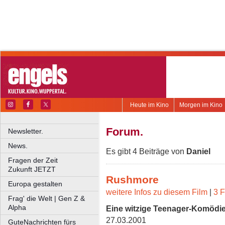
Heute im Kino
Morgen im Kino
Forum.
Newsletter.
News.
Es gibt 4 Beiträge von
Daniel
Fragen der Zeit
Zukunft JETZT
Rushmore
Europa gestalten
weitere Infos zu diesem Film
|
3 F
Frag' die Welt | Gen Z &
Alpha
Eine witzige Teenager-Komödi
27.03.2001
GuteNachrichten fürs