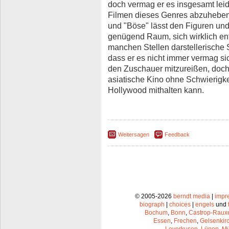
doch vermag er es insgesamt leid
Filmen dieses Genres abzuheben
und "Böse" lässt den Figuren und
genügend Raum, sich wirklich en
manchen Stellen darstellerisch
dass er es nicht immer vermag s
den Zuschauer mitzureißen, doch
asiatische Kino ohne Schwierigk
Hollywood mithalten kann.
Weitersagen
Feedback
© 2005-2026
berndt media
|
impr
biograph
|
choices
|
engels
und
Bochum
,
Bonn
,
Castrop-Raux
Essen
,
Frechen
,
Gelsenkir
Leverkusen
,
Lünen
,
Mü