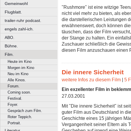
Gemeinwohl
"Rushmore" ist eine witzige Teen
Flugblatt.
nicht viel mehr zu bieten, als eb
die darstellerischen Leistungen d
trailer-ruhr podcast.
erwähnenswert, doch können die
engels zahl-ich.
täuschen, dass der Film versuch
ABO.
der Stange zu halten. Ein einfal
Zuschauer schließlich die Gewiss
Bühne.
diesen Film anzuschauen einen 
Film.
Heute im Kino
Morgen im Kino
Die innere Sicherheit
Neu im Kino
weitere Infos zu diesem Film
|
5 F
Alle Kinos.
Forum.
Ein exzellenter Film in beklem
Coming soon.
27.03.2001
Festival.
Foyer.
Mit "Die innere Sicherheit" ist se
Gespräch zum Film.
guter Film aus Deutschland in di
Roter Teppich.
Geschichte eines 15 jährigen Mä
Portrait.
Vergangenheit seiner Eltern als T
Geschehen auf irgend eine Weise 
Literatur.