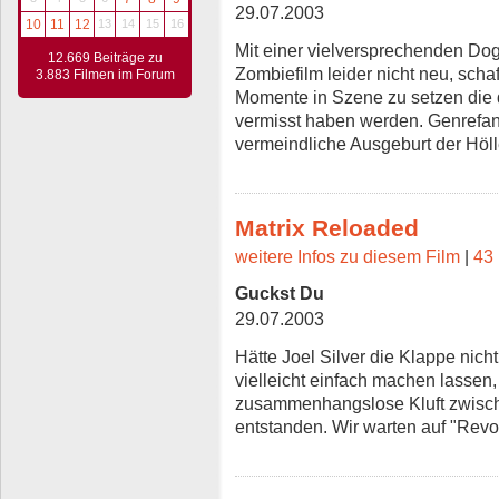
29.07.2003
10
11
12
13
14
15
16
Mit einer vielversprechenden Do
12.669 Beiträge zu
Zombiefilm leider nicht neu, scha
3.883 Filmen im Forum
Momente in Szene zu setzen die d
vermisst haben werden. Genrefa
vermeindliche Ausgeburt der Höll
Matrix Reloaded
weitere Infos zu diesem Film
|
43 
Guckst Du
29.07.2003
Hätte Joel Silver die Klappe nich
vielleicht einfach machen lassen,
zusammenhangslose Kluft zwisch
entstanden. Wir warten auf "Revol