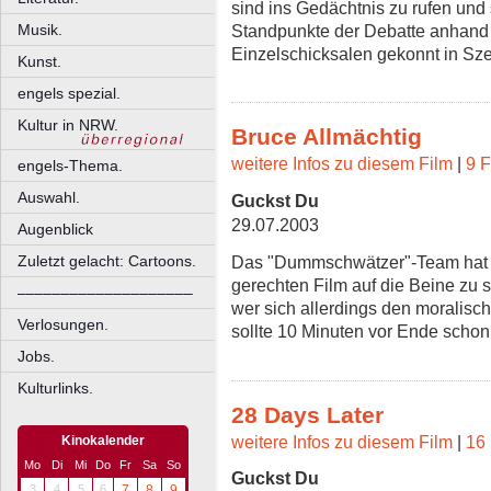
sind ins Gedächtnis zu rufen und s
Standpunkte der Debatte anhand 
Musik.
Einzelschicksalen gekonnt in Sz
Kunst.
engels spezial.
Kultur in NRW.
Bruce Allmächtig
weitere Infos zu diesem Film
|
9 F
engels-Thema.
Auswahl.
Guckst Du
29.07.2003
Augenblick
Zuletzt gelacht: Cartoons.
Das "Dummschwätzer"-Team hat e
gerechten Film auf die Beine zu 
––––––––––––––––––––
wer sich allerdings den morali
Verlosungen.
sollte 10 Minuten vor Ende scho
Jobs.
Kulturlinks.
28 Days Later
weitere Infos zu diesem Film
|
16 
Kinokalender
Mo
Di
Mi
Do
Fr
Sa
So
Guckst Du
3
4
5
6
7
8
9