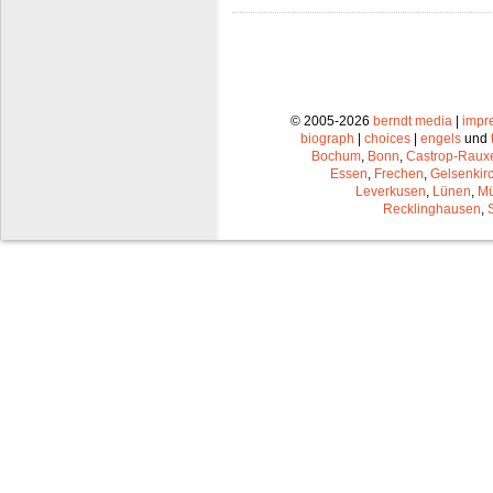
© 2005-2026
berndt media
|
impr
biograph
|
choices
|
engels
und
Bochum
,
Bonn
,
Castrop-Raux
Essen
,
Frechen
,
Gelsenkir
Leverkusen
,
Lünen
,
Mü
Recklinghausen
,