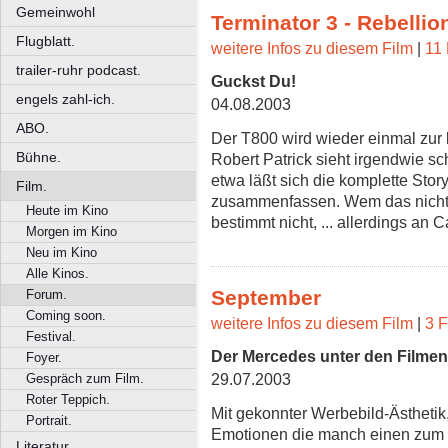
Gemeinwohl
Terminator 3 - Rebelli
Flugblatt.
weitere Infos zu diesem Film
|
11 
trailer-ruhr podcast.
Guckst Du!
engels zahl-ich.
04.08.2003
ABO.
Der T800 wird wieder einmal zur 
Bühne.
Robert Patrick sieht irgendwie sch
etwa läßt sich die komplette Story
Film.
zusammenfassen. Wem das nicht re
Heute im Kino
bestimmt nicht, ... allerdings an 
Morgen im Kino
Neu im Kino
Alle Kinos.
September
Forum.
Coming soon.
weitere Infos zu diesem Film
|
3 F
Festival.
Der Mercedes unter den Filmen
Foyer.
29.07.2003
Gespräch zum Film.
Roter Teppich.
Mit gekonnter Werbebild-Ästhetik
Portrait.
Emotionen die manch einen zum 
Literatur.