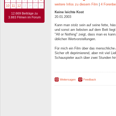
weitere Infos zu diesem Film
|
4 Forenbe
10
11
12
13
14
15
16
Keine leichte Kost
12.669 Beiträge zu
20.01.2003
3.883 Filmen im Forum
Kann man stolz sein auf seine fette, häs
und sonst am liebsten auf dem Bett liegt
"All or Nothing" zeigt, dass man es kann
üblichen Wertvorstellungen.
Für mich ein Film über das menschliche
Sicher oft deprimierend, aber mit viel L
Schauspieler auch über zwei Stunden hin
Weitersagen
Feedback