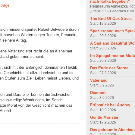
nach Kafka begeben“
iträge
Regisseurin Agnieszka Hol
„Franz K.“ – Gespräch zum 
The End Of Oak Street
Start: 13.8.2026
 sich reissend spurtet Rafael Belvedere durch
Spaziergang nach Syra
it harschen Worten gegen Tochter, Freundin,
Start: 20.8.2026
n seinem Alltag.
A Sad and Beautiful Wo
Start: 20.8.2026
ne Vater und erst recht die an Alzheimer
Im Spiegel meiner Mutt
illstand gekommen scheint.
Start: 20.8.2026
rt sich mit der anfänglich dominanten Hektik
Das Ende der Sterne
 Geschichte ist allzu durchsichtig und die
Start: 27.8.2026
ren Stufen zum Ziel: Leben heisst Lieben, und
Vaterland
Start: 3.9.2026
Diamanti
len und Darsteller können die Schwächen
Start: 3.9.2026
Unglaubwürdige Wendungen, im Sande
Frühstück bei Audrey
latte Moral von der Geschicht machen das
Start: 10.9.2026
 Abend.
Gentle Monster
Start: 17.9.2026
Das geträumte Abenteu
Start: 24.9.2026