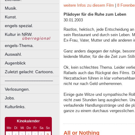
weitere Infos zu diesem Film
|
8 Forenbe
Musik.
Plädoyer für die Ruhe zum Leben
Kunst.
30.01.2003
engels spezial.
Rastlos, hektisch, jede Entscheidung an
Kultur in NRW.
sein Restaurant und durch sein Leben. M
Ex-Frau, Vater, Mutter und alle anderen i
engels-Thema.
Ganz anders dagegen der ruhige, besonne
Auswahl.
leidende Mutter, für die die Zeit zum St
Augenblick
Ok, kein schlechtes Thema. Leider verlie
Zuletzt gelacht: Cartoons.
Rafaels auch das Rückgrat des Films. Die
Herzattacken führen in klar vorhersehba
––––––––––––––––––––
nicht nur nach Geld umherrennen.
Verlosungen.
Einige gute Witze und sympathische Rol
Jobs.
nicht zwei Stunden lang ausgleichen. 
verlaufende Handlungsstränge und die p
Kulturlinks.
ganze zu einem durchaus vergesslichen
Kinokalender
Mo
Di
Mi
Do
Fr
Sa
So
All or Nothing
3
4
5
6
7
8
9