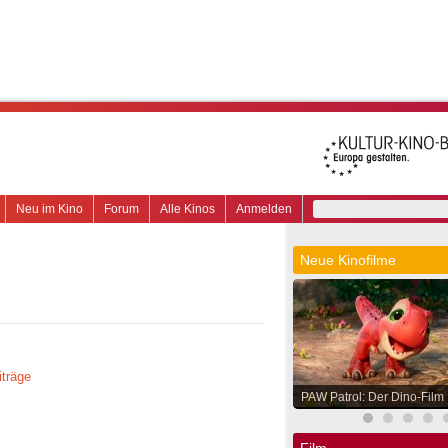
Neu im Kino
Forum
Alle Kinos
Anmelden
Neue Kinofilme
iträge
PAW Patrol: Der Dino-Film
Film.