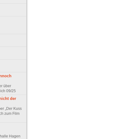
ennoch
er über
pich 09/25
nicht der
er „Der Kuss
ch zum Film
thalle Hagen