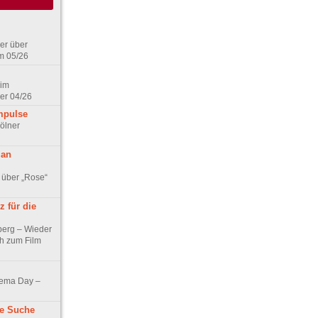
er über
m 05/26
 im
er 04/26
mpulse
ölner
 an
 über „Rose“
 für die
berg – Wieder
ch zum Film
nema Day –
ne Suche