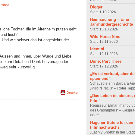
iträge
Digger
Start: 1.10.2026
Heimsuchung – Eine
Jahrhundertgeschichte
sliche Tochter, die im Altenheim putzen geht
Start: 15.10.2026
 und liest?
Wild Horse Nine
. Und wie schwer das ist angesichts der
Start: 12.11.2026
Identitti
Start: 12.11.2026
 Aussen und Innen, über Würde und Liebe.
Dune: Part Three
iebe zum Detail und Dank hervorragender
Start: 17.12.2026
weg sehr kurzweilig.
„Es ist vertraut, aber d
spannend“
Schauspielerin Barbara Au
„Miroirs No. 3“ – Roter Tep
Drucken
„Das Leben ist absurd, 
Film“
Regisseur Elmar Imanov üb
des Grashüpfers“ – Gesprä
08/25
Hagener Bühne für den
Filmnachwuchs
„Eat My Shorts“ in der Stad