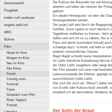
Die Kulisse der Baustelle hat viel Atmosp
Gemeinwohl
arbeiten und leben die meisten der Prota
Flugblatt.
gefeiert.
Ein idealer Hintergrund, vor dem die Char
trailer-ruhr podcast.
herausgearbeitet werden.
engels zahl-ich.
Der junge Latif wird durch die Begegnung
Gefühle. Zuvor sparte er noch heimlich 
ABO.
Tagelöhner entfliehen zu können. Jetzt g
helfen und sich ihr so zu nähern. Als er 
Bühne.
Pass und damit (zumindest formal) auch
Film.
schweige dazu" schenkt und leiht er stet
anderen vermeintlichen Gönner.
Heute im Kino
Majid Majidi schreibt keine Interpretati
Morgen im Kino
Ist Latifs heimliche Aufopferung falsch
Neu im Kino
die Opfer Latifs vergebens oder wiegt di
Alle Kinos.
Der Film bewahrt sich eine märchenhafte 
Forum.
Lebensumstände der Arbeiter, geprägt v
aussichtslosen Liebe Latifs.
Coming soon.
Das sich (für mich als "Wessi") dabei tr
Festival.
von Exotik oder Kulturschock einstellt, 
Foyer.
empfand ich als besonderes Verdienst d
Gespräch zum Film.
Roter Teppich.
Portrait.
Der Sohn der Braut
Literatur.