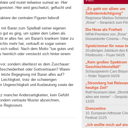
häre und mutet teilweise surreal an. Hier
gonisten. Hier wird geschwitzt, geflucht und
„Es geht vor allem um
Selbstermächtigung“
aktere der zentralen Figuren liebvoll
Regisseur Markus Schleinz
„Rose“ – Gespräch zum Fil
 mit Baran zum Spielball seiner eigenen
Die Hose als Freiheit
so gut es ging, um später dem Leben als
NRW-Premiere von „Rose“
ibt er alles her, um Baran's krankem Vater zu
Düsseldorfer Cinema – Foy
nichts mehr hat, verkauft er sogar seinen
Spielzimmer für neue I
 sich selbst. Nach dem Motto "tue gutes und
20-jähriges Jubiläum des K
s heimlich oder versteckt sich hinter einem
Filmforums – Foyer 04/26
„Kein großes Spektrum
on vor, sondern überlässt es dem Zuschauer:
Geschlechtsvielfalt“
e Bescheidenheit oder Gottvertrauen? Waren
Schauspielerin Caro Braun
e letzte Begegnung mit Baran alles auf?
– Roter Teppich 04/26
Leichtigkeit, trotz der schwierigen
„Stromberg hat Relevanz
on Ungerechtigkeit und Ausbeutung sowie der
heutige Zeit“
Ralf Husmann über „Strom
otz mancher Andersartigkeiten, kein Gefühl
alles wie immer“ – Gesprä
sondern vertraute Muster abzeichnen,
12/25
es Regisseurs.
Grenzenlos
10. European Arthouse Ci
Festival 11/25
„Ich wollte mich auf ei