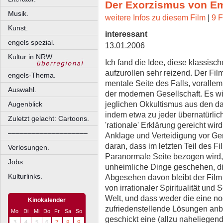
Der Exorzismus von Em
Musik.
weitere Infos zu diesem Film
|
9 F
Kunst.
interessant
engels spezial.
13.01.2006
Kultur in NRW.
Ich fand die Idee, diese klassis
aufzurollen sehr reizend. Der Fil
engels-Thema.
mentale Seite des Falls, vorallem
Auswahl.
der modernen Gesellschaft. Es wi
jeglichen Okkultismus aus den d
Augenblick
indem etwa zu jeder übernatürli
Zuletzt gelacht: Cartoons.
'rationale' Erklärung gereicht wir
––––––––––––––––––––
Anklage und Verteidigung vor Geri
daran, dass im letzten Teil des Fi
Verlosungen.
Paranormale Seite bezogen wird,
Jobs.
unheimliche Dinge geschehen, die 
Kulturlinks.
Abgesehen davon bleibt der Film 
von irrationaler Spiritualität un
Welt, und dass weder die eine no
Kinokalender
zufriedenstellende Lösungen anbi
Mo
Di
Mi
Do
Fr
Sa
So
geschickt eine (allzu naheliegend
3
4
5
6
7
8
9