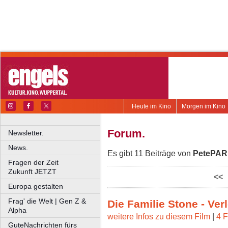
Heute im Kino
Morgen im Kino
Forum.
Newsletter.
News.
Es gibt 11 Beiträge von
PetePA
Fragen der Zeit
Zukunft JETZT
<<
Europa gestalten
Frag' die Welt | Gen Z &
Die Familie Stone - Ver
Alpha
weitere Infos zu diesem Film
|
4 F
GuteNachrichten fürs