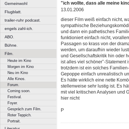
"ich wollte, dass alle meine ki
Gemeinwohl
13.01.2006
Flugblatt.
dieser Film weiß einfach nicht, was 
trailer-ruhr podcast.
sympathische Beziehungskomödie,
engels zahl-ich.
und dann ein pathetisches Fami
ABO.
funktioniert einfach nicht, voral
Passagen so krass von der dram
Bühne.
werden, um daraufhin wieder lustig
Film.
und Gesellschaftskritik hin oder h
Heute im Kino
ist alles viel schöner"-Statement i
Morgen im Kino
trotzdem ist ein solches Familie
Neu im Kino
Gepoppe einfach unrealistisch und
Alle Kinos.
Es hätte wirklich eine nette Kom
Forum.
stellenweise sehr lustig ist. Es 
Coming soon.
mit viel kritischen Analysen und
Festival.
hier nicht
Foyer.
Gespräch zum Film.
P
Roter Teppich.
Portrait.
Literatur.