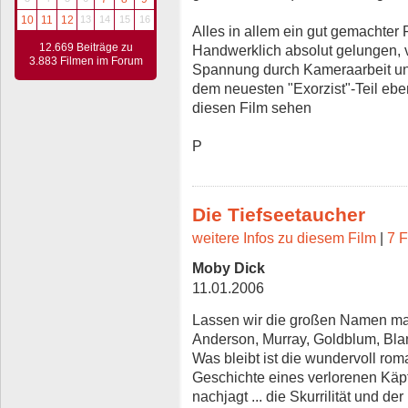
10
11
12
13
14
15
16
Alles in allem ein gut gemachter 
12.669 Beiträge zu
Handwerklich absolut gelungen, vo
3.883 Filmen im Forum
Spannung durch Kameraarbeit un
dem neuesten "Exorzist"-Teil eben
diesen Film sehen
P
Die Tiefseetaucher
weitere Infos zu diesem Film
|
7 F
Moby Dick
11.01.2006
Lassen wir die großen Namen ma
Anderson, Murray, Goldblum, Blan
Was bleibt ist die wundervoll ro
Geschichte eines verlorenen Käp
nachjagt ... die Skurrilität und 