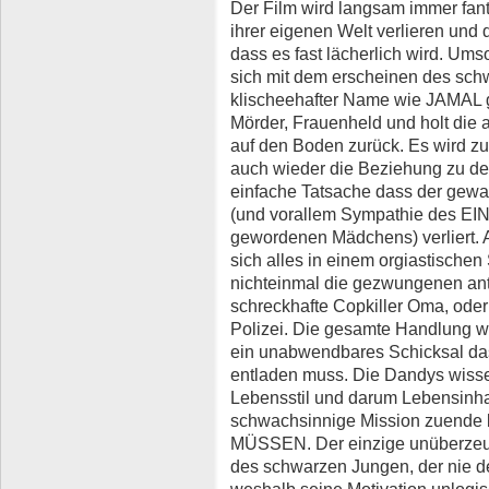
Der Film wird langsam immer fanta
ihrer eigenen Welt verlieren und
dass es fast lächerlich wird. Ums
sich mit dem erscheinen des sch
klischeehafter Name wie JAMAL gef
Mörder, Frauenheld und holt die
auf den Boden zurück. Es wird zu
auch wieder die Beziehung zu den
einfache Tatsache dass der gewac
(und vorallem Sympathie des EI
gewordenen Mädchens) verliert. Ab
sich alles in einem orgiastische
nichteinmal die gezwungenen ant
schreckhafte Copkiller Oma, ode
Polizei. Die gesamte Handlung wi
ein unabwendbares Schicksal das 
entladen muss. Die Dandys wiss
Lebensstil und darum Lebensinhal
schwachsinnige Mission zuende 
MÜSSEN. Der einzige unüberzeug
des schwarzen Jungen, der nie d