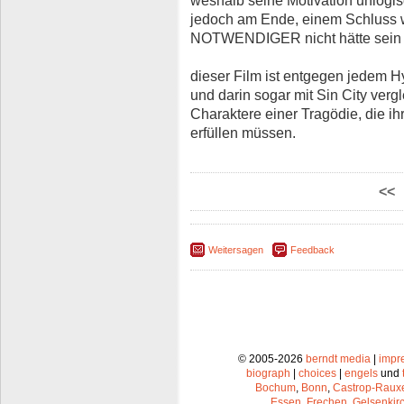
weshalb seine Motivation unlogisch
jedoch am Ende, einem Schluss w
NOTWENDIGER nicht hätte sein k
dieser Film ist entgegen jedem Hy
und darin sogar mit Sin City verg
Charaktere einer Tragödie, die ih
erfüllen müssen.
<<
Weitersagen
Feedback
© 2005-2026
berndt media
|
impr
biograph
|
choices
|
engels
und
Bochum
,
Bonn
,
Castrop-Raux
Essen
,
Frechen
,
Gelsenkir