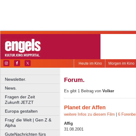
Heute im Kino
Morgen im Kino
Forum.
Newsletter.
News.
Es gibt 1 Beitrag von
Volker
Fragen der Zeit
Zukunft JETZT
Planet der Affen
Europa gestalten
weitere Infos zu diesem Film
|
6 Forenbe
Frag' die Welt | Gen Z &
Affig
Alpha
31.08.2001
GuteNachrichten fürs