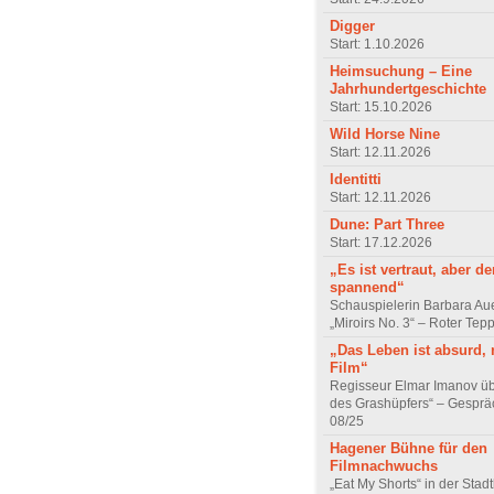
Digger
Start: 1.10.2026
Heimsuchung – Eine
Jahrhundertgeschichte
Start: 15.10.2026
Wild Horse Nine
Start: 12.11.2026
Identitti
Start: 12.11.2026
Dune: Part Three
Start: 17.12.2026
„Es ist vertraut, aber d
spannend“
Schauspielerin Barbara Au
„Miroirs No. 3“ – Roter Tep
„Das Leben ist absurd, 
Film“
Regisseur Elmar Imanov üb
des Grashüpfers“ – Gesprä
08/25
Hagener Bühne für den
Filmnachwuchs
„Eat My Shorts“ in der Stad