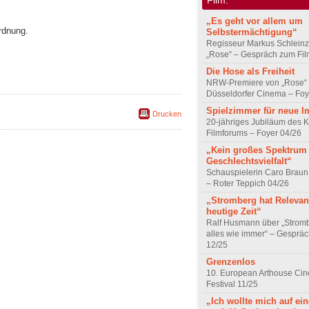
„Es geht vor allem um
Ordnung.
Selbstermächtigung“
Regisseur Markus Schleinz
„Rose“ – Gespräch zum Fil
Die Hose als Freiheit
NRW-Premiere von „Rose“
Düsseldorfer Cinema – Foy
Spielzimmer für neue I
Drucken
20-jähriges Jubiläum des K
Filmforums – Foyer 04/26
„Kein großes Spektrum
Geschlechtsvielfalt“
Schauspielerin Caro Braun
– Roter Teppich 04/26
„Stromberg hat Relevanz
heutige Zeit“
Ralf Husmann über „Strom
alles wie immer“ – Gesprä
12/25
Grenzenlos
10. European Arthouse Ci
Festival 11/25
„Ich wollte mich auf ei