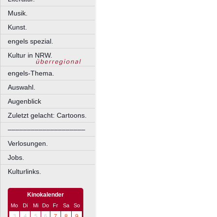
Musik.
Kunst.
engels spezial.
Kultur in NRW.
engels-Thema.
Auswahl.
Augenblick
Zuletzt gelacht: Cartoons.
––––––––––––––––––––
Verlosungen.
Jobs.
Kulturlinks.
Kinokalender
Mo
Di
Mi
Do
Fr
Sa
So
3
4
5
6
7
8
9