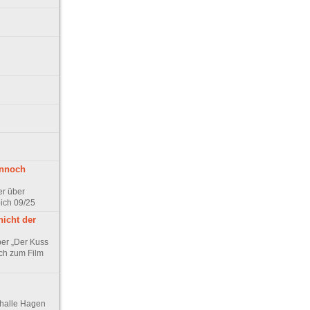
ennoch
er über
pich 09/25
nicht der
er „Der Kuss
ch zum Film
thalle Hagen