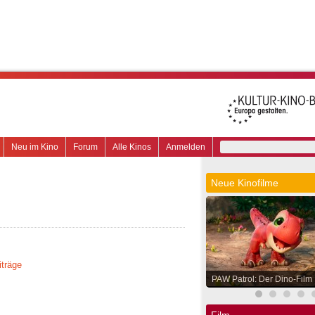
Neu im Kino
Forum
Alle Kinos
Anmelden
Neue Kinofilme
iträge
PAW Patrol: Der Dino-Film
Film.