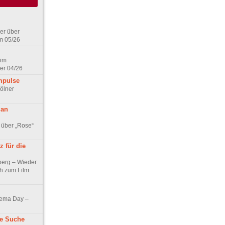
er über
m 05/26
 im
er 04/26
mpulse
ölner
 an
 über „Rose“
 für die
berg – Wieder
ch zum Film
nema Day –
ne Suche