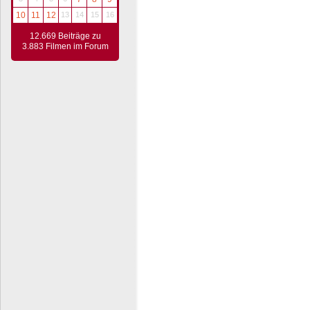
10
11
12
13
14
15
16
12.669 Beiträge zu
3.883 Filmen im Forum