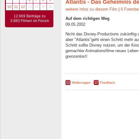
Atlantis - Das Geheimnis de
10
11
12
13
14
15
16
weitere Infos zu diesem Film
|
6 Forenbe
12.669 Beiträge zu
Auf dem richtigen Weg
3.883 Filmen im Forum
09.05.2002
Nicht das Disney-Productions zukünftig 
aber "Atlantis"geht einen Schritt mehr a
Schritt sollte Disney nutzen, um der Kino
gemachter Animationsfilme neues Leben 
grenzenlos!!
Weitersagen
Feedback