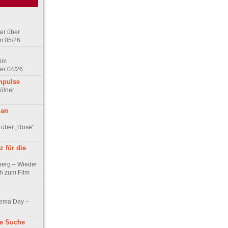
er über
m 05/26
 im
er 04/26
mpulse
ölner
 an
 über „Rose“
 für die
berg – Wieder
ch zum Film
nema Day –
ne Suche