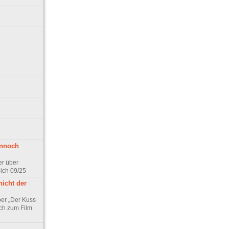
ennoch
er über
pich 09/25
nicht der
er „Der Kuss
ch zum Film