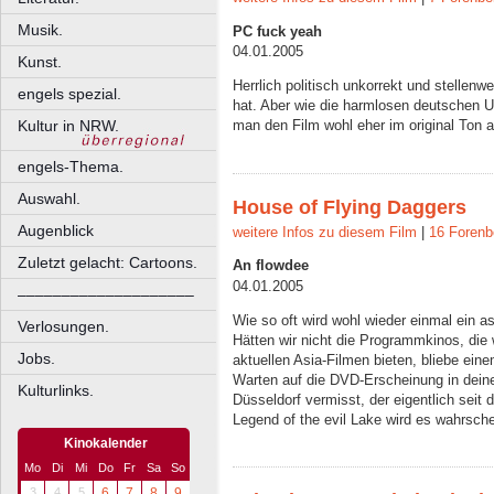
Musik.
PC fuck yeah
04.01.2005
Kunst.
Herrlich politisch unkorrekt und stelle
engels spezial.
hat. Aber wie die harmlosen deutschen Un
Kultur in NRW.
man den Film wohl eher im original Ton 
engels-Thema.
Auswahl.
House of Flying Daggers
Augenblick
weitere Infos zu diesem Film
|
16 Forenb
Zuletzt gelacht: Cartoons.
An flowdee
04.01.2005
––––––––––––––––––––
Wie so oft wird wohl wieder einmal ein as
Verlosungen.
Hätten wir nicht die Programmkinos, die 
Jobs.
aktuellen Asia-Filmen bieten, bliebe ein
Warten auf die DVD-Erscheinung in dein
Kulturlinks.
Düsseldorf vermisst, der eigentlich seit 
Legend of the evil Lake wird es wahrschei
Kinokalender
Mo
Di
Mi
Do
Fr
Sa
So
3
4
5
6
7
8
9