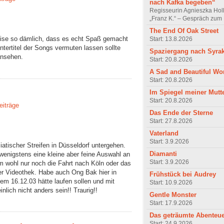
nach Kafka begeben“
Regisseurin Agnieszka Hol
„Franz K.“ – Gespräch zum 
The End Of Oak Street
nweise so dämlich, dass es echt Spaß gemacht
Start: 13.8.2026
tertitel der Songs vermuten lassen sollte
Spaziergang nach Syra
ansehen.
Start: 20.8.2026
A Sad and Beautiful Wo
Start: 20.8.2026
Im Spiegel meiner Mutt
Start: 20.8.2026
eiträge
Das Ende der Sterne
Start: 27.8.2026
Vaterland
Start: 3.9.2026
iatischer Streifen in Düsseldorf untergehen.
Diamanti
wenigstens eine kleine aber feine Auswahl an
Start: 3.9.2026
em wohl nur noch die Fahrt nach Köln oder das
er Videothek. Habe auch Ong Bak hier in
Frühstück bei Audrey
dem 16.12.03 hätte laufen sollen und mit
Start: 10.9.2026
nlich nicht anders sein!! Traurig!!
Gentle Monster
Start: 17.9.2026
Das geträumte Abenteu
Start: 24.9.2026