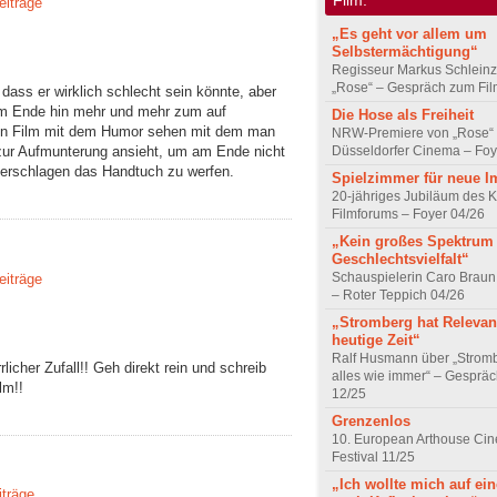
eiträge
„Es geht vor allem um
Selbstermächtigung“
Regisseur Markus Schleinz
„Rose“ – Gespräch zum Fil
s dass er wirklich schlecht sein könnte, aber
zum Ende hin mehr und mehr zum auf
Die Hose als Freiheit
den Film mit dem Humor sehen mit dem man
NRW-Premiere von „Rose“
Düsseldorfer Cinema – Foy
 zur Aufmunterung ansieht, um am Ende nicht
 erschlagen das Handtuch zu werfen.
Spielzimmer für neue I
20-jähriges Jubiläum des K
Filmforums – Foyer 04/26
„Kein großes Spektrum
Geschlechtsvielfalt“
Schauspielerin Caro Braun
eiträge
– Roter Teppich 04/26
„Stromberg hat Relevanz
heutige Zeit“
Ralf Husmann über „Strom
icher Zufall!! Geh direkt rein und schreib
alles wie immer“ – Gesprä
lm!!
12/25
Grenzenlos
10. European Arthouse Ci
Festival 11/25
„Ich wollte mich auf ei
iträge