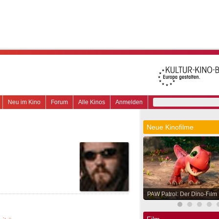
Neu im Kino
Forum
Alle Kinos
Anmelden
Neue Kinofilme
PAW Patrol: Der Dino-Film
Film.