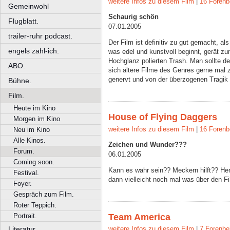
weitere Infos zu diesem Film
|
16 Forenb
Gemeinwohl
Schaurig schön
Flugblatt.
07.01.2005
trailer-ruhr podcast.
Der Film ist definitiv zu gut gemacht, al
engels zahl-ich.
was edel und kunstvoll beginnt, gerät 
Hochglanz polierten Trash. Man sollte 
ABO.
sich ältere Filme des Genres gerne mal
genervt und von der überzogenen Tragik
Bühne.
Film.
Heute im Kino
House of Flying Daggers
Morgen im Kino
weitere Infos zu diesem Film
|
16 Forenb
Neu im Kino
Alle Kinos.
Zeichen und Wunder???
Forum.
06.01.2005
Coming soon.
Kann es wahr sein?? Meckern hilft?? Herrl
Festival.
dann vielleicht noch mal was über den Fi
Foyer.
Gespräch zum Film.
Roter Teppich.
Team America
Portrait.
Literatur.
weitere Infos zu diesem Film
|
7 Forenbe