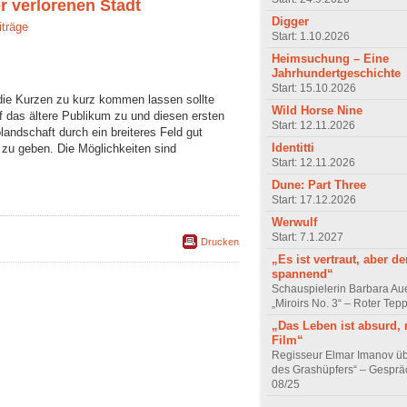
r verlorenen Stadt
Digger
iträge
Start: 1.10.2026
Heimsuchung – Eine
Jahrhundertgeschichte
Start: 15.10.2026
die Kurzen zu kurz kommen lassen sollte
Wild Horse Nine
uf das ältere Publikum zu und diesen ersten
Start: 12.11.2026
landschaft durch ein breiteres Feld gut
Identitti
zu geben. Die Möglichkeiten sind
Start: 12.11.2026
Dune: Part Three
Start: 17.12.2026
Werwulf
Start: 7.1.2027
Drucken
„Es ist vertraut, aber d
spannend“
Schauspielerin Barbara Au
„Miroirs No. 3“ – Roter Tep
„Das Leben ist absurd, 
Film“
Regisseur Elmar Imanov üb
des Grashüpfers“ – Gesprä
08/25