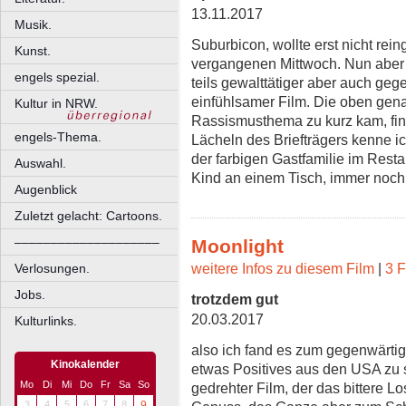
13.11.2017
Musik.
Suburbicon, wollte erst nicht rei
Kunst.
vergangenen Mittwoch. Nun aber g
engels spezial.
teils gewalttätiger aber auch g
einfühlsamer Film. Die oben gena
Kultur in NRW.
Rassismusthema zu kurz kam, fin
engels-Thema.
Lächeln des Briefträgers kenne ic
der farbigen Gastfamilie im Rest
Auswahl.
Kind an einem Tisch, immer noch 
Augenblick
Zuletzt gelacht: Cartoons.
––––––––––––––––––––
Moonlight
weitere Infos zu diesem Film
|
3 F
Verlosungen.
Jobs.
trotzdem gut
20.03.2017
Kulturlinks.
also ich fand es zum gegenwärti
Kinokalender
etwas Positives aus den USA zu s
Mo
Di
Mi
Do
Fr
Sa
So
gedrehter Film, der das bittere Los
3
4
5
6
7
8
9