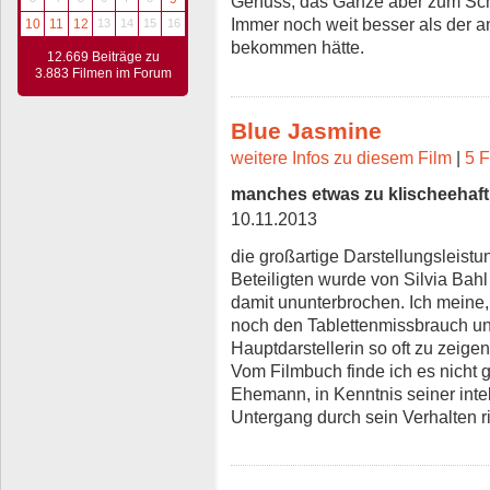
Genuss, das Ganze aber zum Schl
Immer noch weit besser als der a
10
11
12
13
14
15
16
bekommen hätte.
12.669 Beiträge zu
3.883 Filmen im Forum
Blue Jasmine
weitere Infos zu diesem Film
|
5 F
manches etwas zu klischeehaft
10.11.2013
die großartige Darstellungsleist
Beteiligten wurde von Silvia Bahl 
damit ununterbrochen. Ich meine,
noch den Tablettenmissbrauch un
Hauptdarstellerin so oft zu zeige
Vom Filmbuch finde ich es nicht 
Ehemann, in Kenntnis seiner inte
Untergang durch sein Verhalten ris