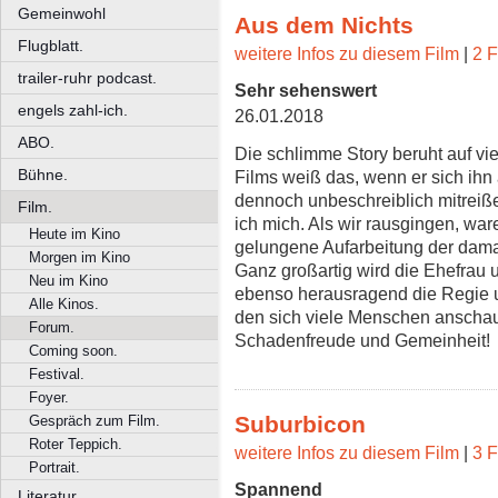
Gemeinwohl
Aus dem Nichts
Flugblatt.
weitere Infos zu diesem Film
|
2 F
trailer-ruhr podcast.
Sehr sehenswert
engels zahl-ich.
26.01.2018
ABO.
Die schlimme Story beruht auf vi
Bühne.
Films weiß das, wenn er sich ihn 
dennoch unbeschreiblich mitreiße
Film.
ich mich. Als wir rausgingen, war
Heute im Kino
gelungene Aufarbeitung der dama
Morgen im Kino
Ganz großartig wird die Ehefrau 
Neu im Kino
ebenso herausragend die Regie 
Alle Kinos.
den sich viele Menschen anschau
Forum.
Schadenfreude und Gemeinheit!
Coming soon.
Festival.
Foyer.
Suburbicon
Gespräch zum Film.
Roter Teppich.
weitere Infos zu diesem Film
|
3 F
Portrait.
Spannend
Literatur.