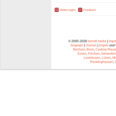
Weitersagen
Feedback
© 2005-2026
berndt media
|
impr
biograph
|
choices
|
engels
und
Bochum
,
Bonn
,
Castrop-Raux
Essen
,
Frechen
,
Gelsenkir
Leverkusen
,
Lünen
,
Mü
Recklinghausen
,