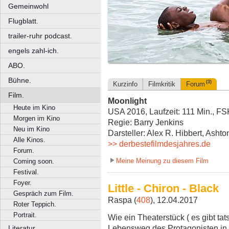
Gemeinwohl
Flugblatt.
trailer-ruhr podcast.
engels zahl-ich.
ABO.
Bühne.
(3)
Kurzinfo
Filmkritik
Forum
Film.
Moonlight
Heute im Kino
USA 2016, Laufzeit: 111 Min., FS
Morgen im Kino
Regie: Barry Jenkins
Neu im Kino
Darsteller: Alex R. Hibbert, Ash
Alle Kinos.
>> derbestefilmdesjahres.de
Forum.
Meine Meinung zu diesem Film
Coming soon.
Festival.
Foyer.
Little - Chiron - Black
Gespräch zum Film.
Raspa (
408
), 12.04.2017
Roter Teppich.
Portrait.
Wie ein Theaterstück ( es gibt tat
Lebensweg des Protagonisten in d
Literatur.