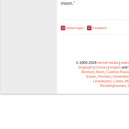
moon."
Weitersagen
Feedback
© 2005-2026
berndt media
|
impr
biograph
|
choices
|
engels
und
Bochum
,
Bonn
,
Castrop-Raux
Essen
,
Frechen
,
Gelsenkir
Leverkusen
,
Lünen
,
Mü
Recklinghausen
,