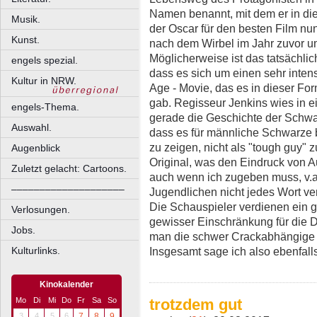
Namen benannt, mit dem er in die
Musik.
der Oscar für den besten Film n
Kunst.
nach dem Wirbel im Jahr zuvor 
Möglicherweise ist das tatsächlic
engels spezial.
dass es sich um einen sehr inten
Kultur in NRW.
Age - Movie, das es in dieser Fo
gab. Regisseur Jenkins wies in e
engels-Thema.
gerade die Geschichte der Schwa
Auswahl.
dass es für männliche Schwarze 
zu zeigen, nicht als "tough guy" z
Augenblick
Original, was den Eindruck von Au
Zuletzt gelacht: Cartoons.
auch wenn ich zugeben muss, v.a
––––––––––––––––––––
Jugendlichen nicht jedes Wort v
Die Schauspieler verdienen ein g
Verlosungen.
gewisser Einschränkung für die Dar
Jobs.
man die schwer Crackabhängige 
Insgesamt sage ich also ebenfalls
Kulturlinks.
Kinokalender
Mo
Di
Mi
Do
Fr
Sa
So
trotzdem gut
3
4
5
6
7
8
9