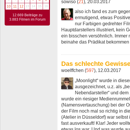
sowiso (
21
), 20.03.2017
10
11
12
13
14
15
16
also ich fand es zum gege
12.669 Beiträge zu
ermutigend, etwas Positive
3.883 Filmen im Forum
nur Farbigen gedrehter Fil
Hauptdarstellers illustriert, kei
ein bisschen versöhnlich. Immer 
beinahe das Prädikat bekommen 
Das schlechte Gewiss
woelffchen (
597
), 12.03.2017
„Moonlight“ wurde in diese
ausgezeichnet, u.z. als „be
Nebendarsteller“ und dem 
wurde ein riesiger Medienrumme
(Namensvertauschung) bei der Os
der Film noch mal so richtig in di
(Atelier in Düsseldorf) war selbs
fast ausverkauft! Klar! Jeder wo
etwas los war. Und was wurde au