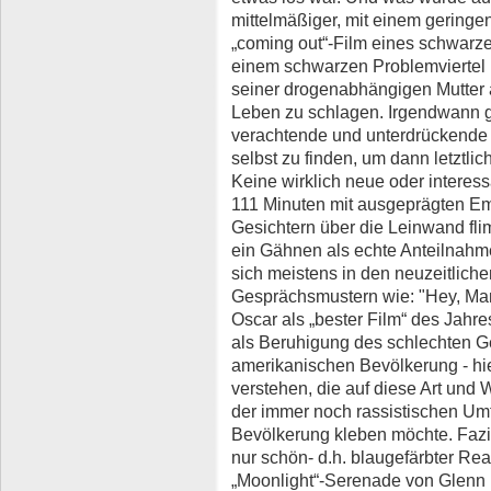
mittelmäßiger, mit einem geringen
„coming out“-Film eines schwarz
einem schwarzen Problemviertel 
seiner drogenabhängigen Mutter a
Leben zu schlagen. Irgendwann ge
verachtende und unterdrückende
selbst zu finden, um dann letztli
Keine wirklich neue oder interess
111 Minuten mit ausgeprägten Em
Gesichtern über die Leinwand fli
ein Gähnen als echte Anteilnahm
sich meistens in den neuzeitlich
Gesprächsmustern wie: "Hey, Man
Oscar als „bester Film“ des Jahr
als Beruhigung des schlechten 
amerikanischen Bevölkerung - hie
verstehen, die auf diese Art und 
der immer noch rassistischen Um
Bevölkerung kleben möchte. Fazit: 
nur schön- d.h. blaugefärbter Rea
„Moonlight“-Serenade von Glenn M