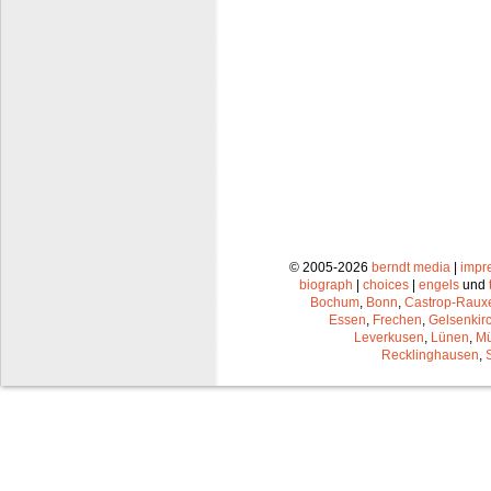
© 2005-2026
berndt media
|
impr
biograph
|
choices
|
engels
und
Bochum
,
Bonn
,
Castrop-Raux
Essen
,
Frechen
,
Gelsenkir
Leverkusen
,
Lünen
,
Mü
Recklinghausen
,