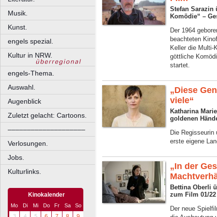
Stefan Sarazin 
Musik.
Komödie“ – Ge
Kunst.
Der 1964 gebore
beachteten Kino
engels spezial.
Keller die Multi
Kultur in NRW.
göttliche Komödi
startet.
engels-Thema.
Auswahl.
„Diese Gen
viele“
Augenblick
Katharina Mari
Zuletzt gelacht: Cartoons.
goldenen Hände
––––––––––––––––––––
Die Regisseurin 
erste eigene Lan
Verlosungen.
Jobs.
„In der Ge
Kulturlinks.
Machtverhä
Bettina Oberli
zum Film 01/22
Kinokalender
Mo
Di
Mi
Do
Fr
Sa
So
Der neue Spielfi
3
4
5
6
7
8
9