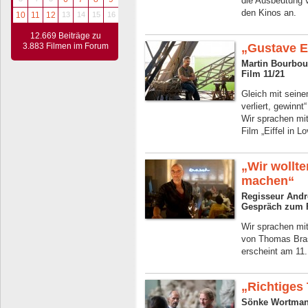
die Ausbeutung v
den Kinos an.
10
11
12
13
14
15
16
12.669 Beiträge zu
3.883 Filmen im Forum
„Gustave Ei
Martin Bourbou
Film 11/21
Gleich mit sein
verliert, gewinnt
Wir sprachen mi
Film „Eiffel in Lo
„Wir wollte
machen“
Regisseur Andr
Gespräch zum F
Wir sprachen mi
von Thomas Bra
erscheint am 11
„Richtiges 
Sönke Wortman