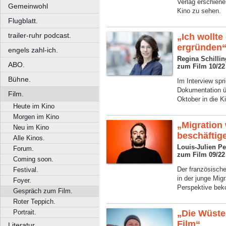
Verlag erschiene
Gemeinwohl
Kino zu sehen.
Flugblatt.
trailer-ruhr podcast.
„Ich wollt
ergründen
engels zahl-ich.
Regina Schillin
ABO.
zum Film 10/22
Bühne.
Im Interview spr
Dokumentation ü
Film.
Oktober in die 
Heute im Kino
Morgen im Kino
„Migration
Neu im Kino
beschäftig
Alle Kinos.
Louis-Julien P
Forum.
zum Film 09/22
Coming soon.
Der französisch
Festival.
in der junge Mig
Foyer.
Perspektive be
Gespräch zum Film.
Roter Teppich.
Portrait.
„Die Wüste 
Film“
Literatur.