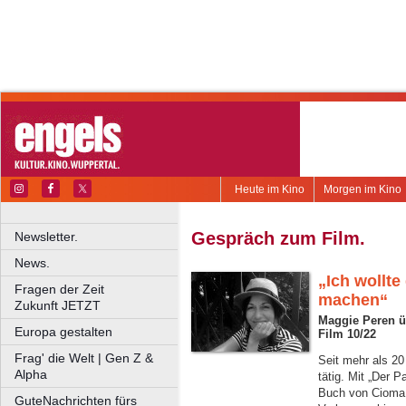
Heute im Kino
Morgen im Kino
Gespräch zum Film.
Newsletter.
News.
„Ich wollte
Fragen der Zeit
machen“
Zukunft JETZT
Maggie Peren ü
Europa gestalten
Film 10/22
Frag' die Welt | Gen Z &
Seit mehr als 20
Alpha
tätig. Mit „Der 
Buch von Cioma 
GuteNachrichten fürs