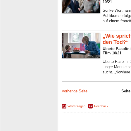
10/21
Sönke Wortmann 
Publikumserfolge
auf einem franzö
„Wie spric
den Tod?“
Uberto Pasolin
Film 10/21
Uberto Pasolini 
junger Mann eine
sucht. „Nowhere 
Vorherige Seite
Seite
Weitersagen
Feedback