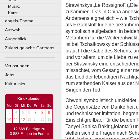
Strawinskys „Le Rossignol“ („Di
Musik.
zusammen. Das in China angesie
Kunst.
Andersens eignet sich – wie Tsch
engels-Thema.
als Erzählstoff für eine bezaube
Auswahl.
symbolisch aufgeladen, in beide
Metaphern für die Weiterentwickl
Augenblick
ist bei Tschaikowsky der Schlüsse
Zuletzt gelacht: Cartoons.
braucht die Gabe des Sehens, um 
und vor allem, um die Liebe zu 
––––––––––––––––––––
bei Strawinsky eine entscheidend
Verlosungen.
missachtet, vom Gesang einer me
Jobs.
das Lied der lebendigen Nachtigal
zum sterbenden Kaiser aus der Na
Kulturlinks.
Singen den Tod.
Kinokalender
Obwohl symbolistisch umkleidet u
Mo
Di
Mi
Do
Fr
Sa
So
die Gegensätze von Dunkelheit und
und technischer Imitation, begren
3
4
5
6
7
8
9
Einsicht greifbar. Für die beide
10
11
12
13
14
15
16
Tanyel Sahika Bakir („Iolanta“) un
12.669 Beiträge zu
stellen sich die Fragen nach Sc
3.883 Filmen im Forum