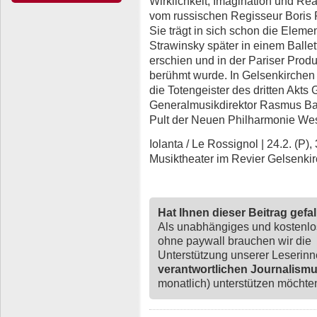
Wirklichkeit, Imagination und Rea
vom russischen Regisseur Boris 
Sie trägt in sich schon die Elem
Strawinsky später in einem Ballet
erschien und in der Pariser Prod
berühmt wurde. In Gelsenkirchen
die Totengeister des dritten Akts
Generalmusikdirektor Rasmus Ba
Pult der Neuen Philharmonie Wes
Iolanta / Le Rossignol | 24.2. (P), 3.
Musiktheater im Revier Gelsenki
Hat Ihnen dieser Beitrag gefa
Als unabhängiges und kostenl
ohne paywall brauchen wir die
Unterstützung unserer Leserin
verantwortlichen Journalism
monatlich) unterstützen möchten,