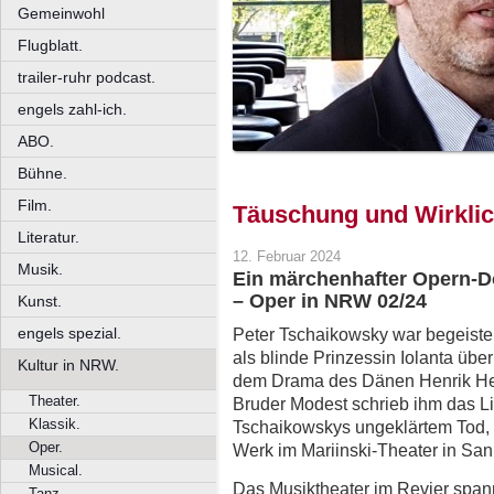
Gemeinwohl
Flugblatt.
trailer-ruhr podcast.
engels zahl-ich.
ABO.
Bühne.
Film.
Täuschung und Wirklic
Literatur.
12. Februar 2024
Musik.
Ein märchenhafter Opern-D
– Oper in NRW 02/24
Kunst.
engels spezial.
Peter Tschaikowsky war begeister
als blinde Prinzessin Iolanta übe
Kultur in NRW.
dem Drama des Dänen Henrik He
Theater.
Bruder Modest schrieb ihm das Li
Klassik.
Tschaikowskys ungeklärtem Tod,
Oper.
Werk im Mariinski-Theater in San
Musical.
Das Musiktheater im Revier spann
Tanz.