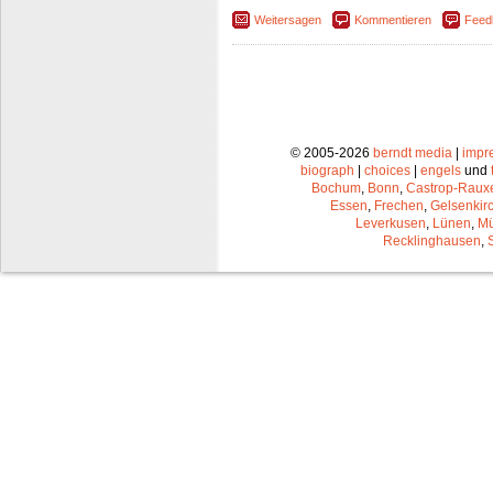
Weitersagen
Kommentieren
Feed
© 2005-2026
berndt media
|
impr
biograph
|
choices
|
engels
und
Bochum
,
Bonn
,
Castrop-Raux
Essen
,
Frechen
,
Gelsenkir
Leverkusen
,
Lünen
,
Mü
Recklinghausen
,