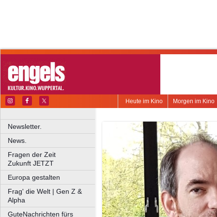
Heute im Kino
Morgen im Kino
Newsletter.
News.
Fragen der Zeit
Zukunft JETZT
Europa gestalten
Frag' die Welt | Gen Z &
Alpha
GuteNachrichten fürs