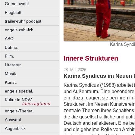
Gemeinwohl
Flugblatt.
trailer-ruhr podcast.
engels zahl-ich.
ABO.
Karina Synd
Bühne.
Film.
Innere Strukturen
Literatur.
28. Mai 2026
Musik.
Karina Syndicus im Neuen 
Kunst.
Karina Syndicus (*1988) arbeitet 
engels spezial.
und Außenraum. Eine besondere R
ein, dazu reagiert sie bei ihren i
Kultur in NRW.
Strukturen. Im Neuen Kunstverein
zentrale Themen ihres Schaffens 
engels-Thema.
die die gesellschaftliche und poli
Auswahl.
Deutschland reflektieren. Eine b
Augenblick
und die geheime Rolle von Archit