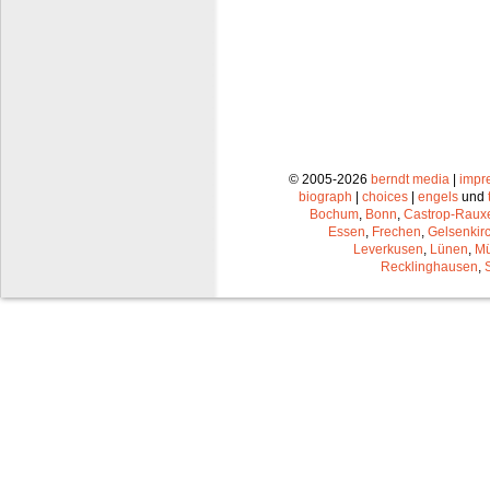
© 2005-2026
berndt media
|
impr
biograph
|
choices
|
engels
und
Bochum
,
Bonn
,
Castrop-Raux
Essen
,
Frechen
,
Gelsenkir
Leverkusen
,
Lünen
,
Mü
Recklinghausen
,