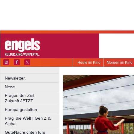
Heute im Kino
Morgen im Kino
Newsletter.
News.
Fragen der Zeit
Zukunft JETZT
Europa gestalten
Frag' die Welt | Gen Z &
Alpha
GuteNachrichten fürs