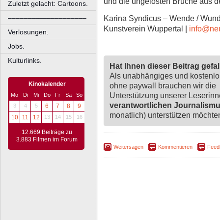
und die ungelösten Brüche aus d
Zuletzt gelacht: Cartoons.
Karina Syndicus – Wende / Wunde 
––––––––––––––––––––
Kunstverein Wuppertal |
info@neu
Verlosungen.
Jobs.
Kulturlinks.
Hat Ihnen dieser Beitrag gefa
Als unabhängiges und kostenl
Kinokalender
ohne paywall brauchen wir die
Unterstützung unserer Leserin
Mo
Di
Mi
Do
Fr
Sa
So
verantwortlichen Journalism
3
4
5
6
7
8
9
monatlich) unterstützen möchten,
10
11
12
13
14
15
16
12.669 Beiträge zu
3.883 Filmen im Forum
Weitersagen
Kommentieren
Feed