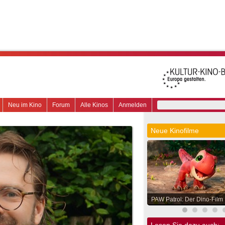
Neu im Kino
Forum
Alle Kinos
Anmelden
Neue Kinofilme
PAW Patrol: Der Dino-Film
Lesen Sie dazu auch: