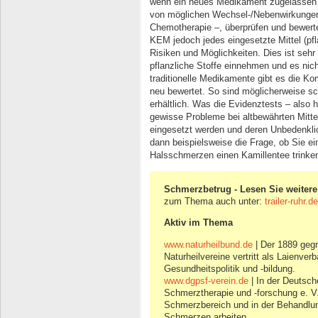
wenn ein neues Medikament zugelassen w
von möglichen Wechsel-/Nebenwirkungen 
Chemotherapie –, überprüfen und bewerte
KEM jedoch jedes eingesetzte Mittel (pfl
Risiken und Möglichkeiten. Dies ist sehr
pflanzliche Stoffe einnehmen und es nich
traditionelle Medikamente gibt es die K
neu bewertet. So sind möglicherweise sch
erhältlich. Was die Evidenztests – also 
gewisse Probleme bei altbewährten Mittel
eingesetzt werden und deren Unbedenklich
dann beispielsweise die Frage, ob Sie e
Halsschmerzen einen Kamillentee trinke
Schmerzbetrug - Lesen Sie weitere 
zum Thema auch unter:
trailer-ruhr.
Aktiv im Thema
www.naturheilbund.de
| Der 1889 geg
Naturheilvereine vertritt als Laienver
Gesundheitspolitik und -bildung.
www.dgpsf-verein.de
| In der Deutsch
Schmerztherapie und -forschung e. V
Schmerzbereich und in der Behandlun
Schmerzen arbeiten.