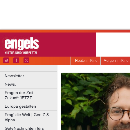
Heute im Kino
Morgen im Kino
Newsletter.
News.
Fragen der Zeit
Zukunft JETZT
Europa gestalten
Frag' die Welt | Gen Z &
Alpha
GuteNachrichten fürs