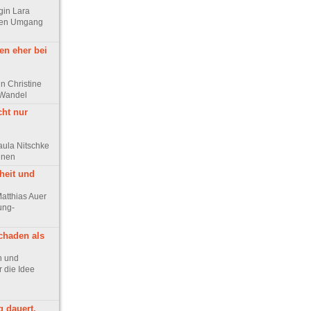
ogin Lara
chen Umgang
en eher bei
n Christine
 Wandel
cht nur
aula Nitschke
innen
heit und
Matthias Auer
ung-
chaden als
ph und
 die Idee
g dauert,