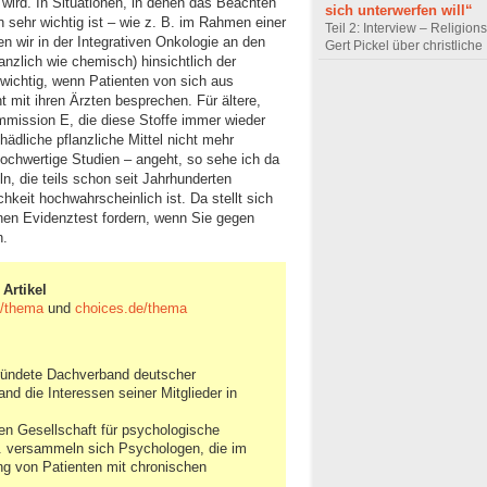
ird. In Situationen, in denen das Beachten
sich unterwerfen will“
sehr wichtig ist – wie z. B. im Rahmen einer
Teil 2: Interview – Religion
n wir in der Integrativen Onkologie an den
Gert Pickel über christliche
anzlich wie chemisch) hinsichtlich der
 wichtig, wenn Patienten von sich aus
t mit ihren Ärzten besprechen. Für ältere,
ommission E, die diese Stoffe immer wieder
ädliche pflanzliche Mittel nicht mehr
hochwertige Studien – angeht, so sehe ich da
n, die teils schon seit Jahrhunderten
keit hochwahrscheinlich ist. Da stellt sich
inen Evidenztest fordern, wenn Sie gegen
n.
Artikel
de/thema
und
choices.de/thema
ründete Dachverband deutscher
band die Interessen seiner Mitglieder in
en Gesellschaft für psychologische
. versammeln sich Psychologen, die im
g von Patienten mit chronischen