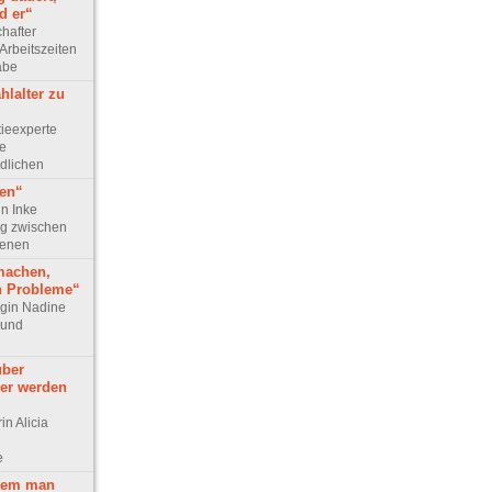
d er“
chafter
Arbeitszeiten
abe
hlalter zu
tieexperte
ie
dlichen
gen“
in Inke
g zwischen
senen
machen,
h Probleme“
login Nadine
 und
über
er werden
in Alicia
e
 wem man