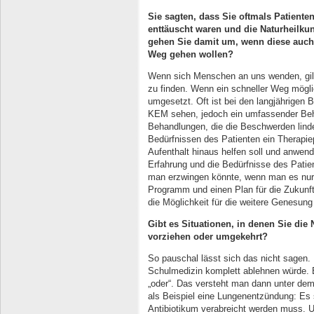
Sie sagten, dass Sie oftmals Patiente
enttäuscht waren und die Naturheilku
gehen Sie damit um, wenn diese auch
Weg gehen wollen?
Wenn sich Menschen an uns wenden, gi
zu finden. Wenn ein schneller Weg möglic
umgesetzt. Oft ist bei den langjährigen 
KEM sehen, jedoch ein umfassender Be
Behandlungen, die die Beschwerden linder
Bedürfnissen des Patienten ein Therapiep
Aufenthalt hinaus helfen soll und anwend
Erfahrung und die Bedürfnisse des Pati
man erzwingen könnte, wenn man es nur f
Programm und einen Plan für die Zukunft
die Möglichkeit für die weitere Genesun
Gibt es Situationen, in denen Sie die
vorziehen oder umgekehrt?
So pauschal lässt sich das nicht sagen.
Schulmedizin komplett ablehnen würde. 
„oder“. Das versteht man dann unter dem
als Beispiel eine Lungenentzündung: Es 
Antibiotikum verabreicht werden muss. 