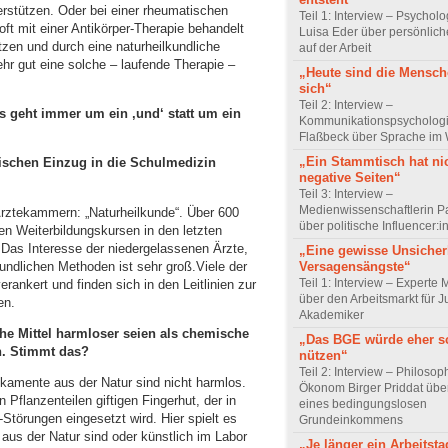
rstützen. Oder bei einer rheumatischen
Teil 1: Interview – Psychol
ft mit einer Antikörper-Therapie behandelt
Luisa Eder über persönli
tzen und durch eine naturheilkundliche
auf der Arbeit
hr gut eine solche – laufende Therapie –
„Heute sind die Mensch
sich“
Teil 2: Interview –
s geht immer um ein ‚und
‘
statt um ein
Kommunikationspsychologi
Flaßbeck über Sprache im
„Ein Stammtisch hat ni
wischen Einzug in die Schulmedizin
negative Seiten“
Teil 3: Interview –
Medienwissenschaftlerin P
Ärztekammern: „Naturheilkunde“. Über 600
über politische Influencer:
en Weiterbildungskursen in den letzten
Das Interesse der niedergelassenen Ärzte,
„Eine gewisse Unsicher
kundlichen Methoden ist sehr groß.Viele der
Versagensängste“
Teil 1: Interview – Experte 
erankert und finden sich in den Leitlinien zur
über den Arbeitsmarkt für J
en.
Akademiker
che Mittel harmloser seien als chemische
„Das BGE würde eher s
en. Stimmt das?
nützen“
Teil 2: Interview – Philoso
kamente aus der Natur sind nicht harmlos.
Ökonom Birger Priddat über
 Pflanzenteilen giftigen Fingerhut, der in
eines bedingungslosen
örungen eingesetzt wird. Hier spielt es
Grundeinkommens
aus der Natur sind oder künstlich im Labor
„Je länger ein Arbeitsta