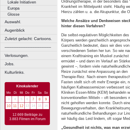
Ordnungstherapie, in der besonders das 
Lokale Initiativen
Krankheit im Mittelpunkt steht. Häufig w
Europa
Hierzu zählen u. a. die Akupunktur, die O
Glosse
Welche Ansätze und Denkweisen stec
Auswahl.
hinter diesen Verfahren?
Augenblick
Die selbst-regulativen Möglichkeiten des
Zuletzt gelacht: Cartoons.
Körpers werden ganzheitlich angesproch
Ganzheitlich bedeutet, dass wir dies von
––––––––––––––––––––
verschiedenen Seiten her tun. So wie na
Verlosungen.
einem Krafttraining ein Muskel zunächst
ermüdet – und dann im Verlauf an Stärke
Jobs.
gewinnt –, fordern viele naturheilkundlich
Reize zunächst eine Anpassung an den
Kulturlinks.
Therapie-Reiz. Nach einem therapeutisc
Fasten stellt sich oft mehr Energie ein, 
Kinokalender
häufigen Kaltwasserreizen verbessert 
Kliniken Essen-Mitte (KEM) behandeln wi
Mo
Di
Mi
Do
Fr
Sa
So
konventionellen Mitteln – oft besonder
3
4
5
6
7
8
9
nicht geholfen werden konnte. Durch eine
10
11
12
13
14
15
16
Bewegungsverhalten, den Krankheitsumg
naturheilkundliche Behandlungen zur Lin
12.669 Beiträge zu
wir häufig das Leid lindern, oft sogar Me
3.883 Filmen im Forum
„Gesundheit ist nichts, was man erz