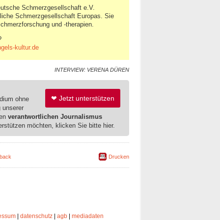
eutsche Schmerzgesellschaft e.V.
tliche Schmerzgesellschaft Europas. Sie
 Schmerzforschung und -therapien.
?
els-kultur.de
INTERVIEW: VERENA DÜREN
❤ Jetzt unterstützen
edium ohne
g unserer
ren
verantwortlichen Journalismus
erstützen möchten, klicken Sie bitte hier.
back
Drucken
essum
|
datenschutz
|
agb
|
mediadaten