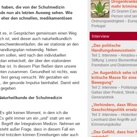
Drogenkranke
mehr kriminal
n haben, die von der Schulmedizin
25 Gramm Cann
nde nun als letzten Ausweg sehen. Wie
Person sind sei
 eher den schnellen, medikamentösen
Ordnungswidrigkeit – Europ
Portugal
lt es, in Gesprächen gemeinsam einen Weg
Interview
h ist, wird dieser auch naturheilkundlich
Beschwerdeverläufen, die wir stationär an den
„Das politische
handlungsplan notwendig. Neben
Handlungsbewusstsein f
n sollen, wird nach den individuellen
Teil 1: Interview – Amadeu-
Stiftung: Lorenz Blumentha
lan entwickelt, der über den stationären
Fremdsein und Diskriminie
bar ist. In diesem Plan fließen dann unsere
enten zusammen. Gesundheit ist nichts, was
„Im Augenblick sehe ic
est genug versucht. Wir gestalten ein
kritische Masse für eine
Bewegung“
, der gesunde Impulse beinhaltet. Damit wird
Teil 2: Interview – Politolo
g gegeben.
Gallas über Protest, Streik
Generalstreik
 Naturheilkunde der Schulmedizin
„Verhindern, dass Wiss
Geschichtspolitik ersetz
 Es gibt keinen Moment, in dem ich die
Teil 3: Interview – Historike
Es geht immer um ein „und“ statt um ein
Leonhard über Angriffe auf 
 Begriff der Integrativen Medizin. Nehmen wir
Erinnerungskultur
steht außer Frage, dass in diesem Fall ein
„Das Gefühl, dass hier
Und trotzdem können Einreibungen oder auch
entsteht“