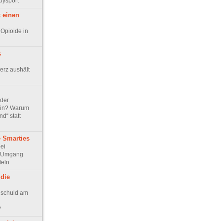
bysport
 einen
 Opioide in
s
rz aushält
der
zin? Warum
nd“ statt
e Smarties
ei
m Umgang
teln
 die
p schuld am
?