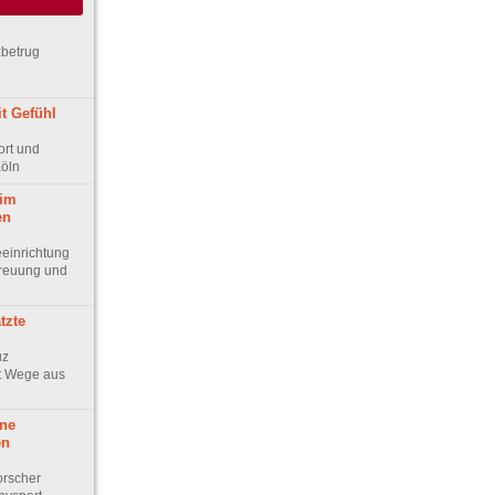
zbetrug
t Gefühl
rt und
Köln
eim
en
eeinrichtung
treuung und
tzte
uz
t Wege aus
ine
en
orscher