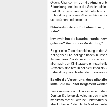
Qigong-Übungen im Bett die Atmung unte
Erkrankung, welche in der Schulmedizin o
wird. Diese kann man nicht einfach abse
Behandlung ersetzen. Aber wir können se
unterstützen und begleiten.
Naturheilkunde und Schulmedizin: „E
‚oder‘“
Inwieweit hat die Naturheilkunde inz
gehalten? Auch in der Ausbildung?
Es gibt eine Zusatzbezeichnung in den 
Kolleginnen und Kollegen haben in unser
Jahren diese Zusatzbezeichnung erlangt.
aber auch von Klinikärzten, an naturheil
Verfahren sind fest in der Schulmedizin v
Behandlung verschiedenster Erkrankung
Es gibt die Vorstellung, dass pflanzli
Mittel, die im Labor hergestellt werd
Das kann man ganz klar verneinen. Medi
Denken Sie beispielsweise an den in allen
medikamentöser Form bei Herzrhythmus-St
absolut keine Rolle, ob die Medikamente 