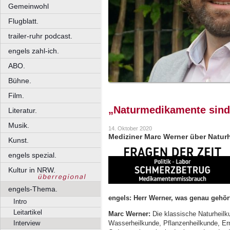
Gemeinwohl
Flugblatt.
trailer-ruhr podcast.
engels zahl-ich.
ABO.
Bühne.
Film.
„Naturmedikamente sind
Literatur.
Musik.
14. Oktober 2020
Mediziner Marc Werner über Naturh
Kunst.
engels spezial.
Kultur in NRW.
engels-Thema.
engels: Herr Werner, was genau gehör
Intro
Leitartikel
Marc Werner:
Die klassische Naturheilk
Wasserheilkunde, Pflanzenheilkunde, E
Interview