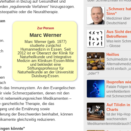
über Schmerzmittel im Hob
Verhalten in Bezug auf Gesundheit und
erden „regulierende Verfahren“ hinzugezogen.
„Schmerz hat
steopathie oder die Neuraltherapie.
Sinn“
Mediziner über
ken
Deutschland
Zur Person
Aus Sicht de
Marc Werner
Betroffenen
en.
Was kein Schme
Marc Werner (geb. 1977)
studierte zunächst
– Glosse
Humanmedizin in Essen. Seit
ch
2012 ist er Oberarzt der Klinik für
Heillos
Naturheilkunde und Integrative
Schulmedizin o
Medizin am Klinikum Essen-Mitte
Alternativmedi
und bekleidet eine
e
Stiftungsprofessur für
nicht einfach „u
Naturheilkunde an der Universität
„oder“?
Duisburg-Essen.
hen
Ibuprofen wi
nach
Fatale Folgen b
sich das Immunsystem. An den Evangelischen
unreflektierte
r viele Schmerzpatienten, denen mit den
mit Schmerzmit
s mit nebenwirkungsreichen Medikamenten –
 ganzheitliche Therapie, die das
Auf Tilidin in
ang und die Ernährung sowie
Charts
derung der Beschwerden beinhaltet, können
Ist der Hip-Ho
wachsenden
dikamente gleichzeitig reduzieren.
Medikamentenmissbrauch
wingen könnte“