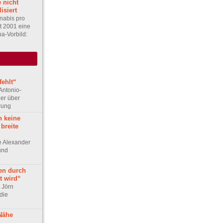
 nicht
isiert
abis pro
t 2001 eine
a-Vorbild:
ehlt“
Antonio-
ler über
rung
h keine
 breite
ge Alexander
 und
en durch
t wird“
r Jörn
die
 Nähe