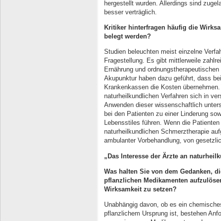
hergestellt wurden. Allerdings sind zuge
besser verträglich.
Kritiker hinterfragen häufig die Wirk
belegt werden?
Studien beleuchten meist einzelne Verfa
Fragestellung. Es gibt mittlerweile zahl
Ernährung und ordnungstherapeutischen 
Akupunktur haben dazu geführt, dass bei
Krankenkassen die Kosten übernehmen. D
naturheilkundlichen Verfahren sich in ver
Anwenden dieser wissenschaftlich unters
bei den Patienten zu einer Linderung sow
Lebensstiles führen. Wenn die Patienten 
naturheilkundlichen Schmerztherapie au
ambulanter Vorbehandlung, von gesetz
„Das Interesse der Ärzte an naturheil
Was halten Sie von dem Gedanken, d
pflanzlichen Medikamenten aufzulösen
Wirksamkeit zu setzen?
Unabhängig davon, ob es ein chemische
pflanzlichem Ursprung ist, bestehen Anf