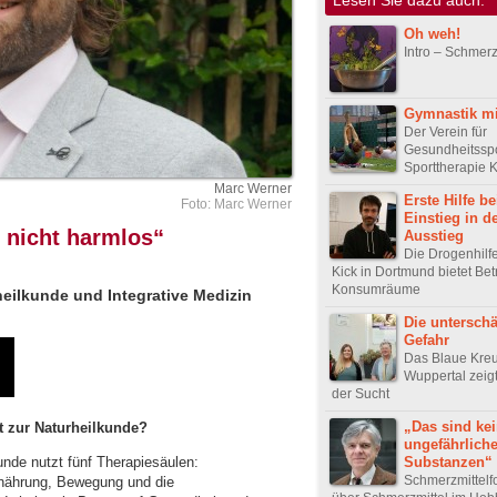
Oh weh!
Intro – Schmer
Gymnastik mi
Der Verein für
Gesundheitsspo
Sporttherapie 
Marc Werner
Erste Hilfe b
Foto: Marc Werner
Einstieg in d
 nicht harmlos“
Ausstieg
Die Drogenhilf
Kick in Dortmund bietet Be
Konsumräume
eilkunde und Integrative Medizin
Die unterschä
Gefahr
Das Blaue Kre
Wuppertal zeig
der Sucht
„Das sind ke
t zur Naturheilkunde?
ungefährlich
Substanzen“
unde nutzt fünf Therapiesäulen:
Schmerzmittelf
rnährung, Bewegung und die