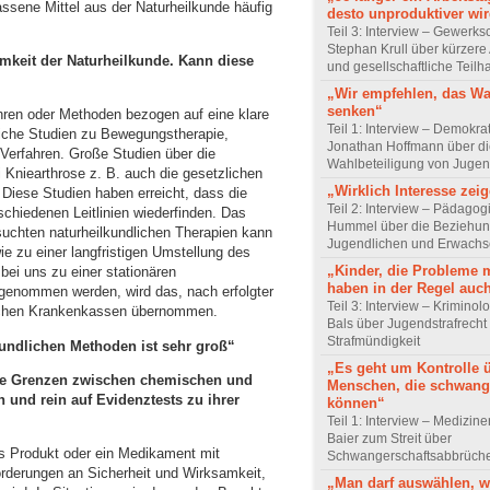
lassene Mittel aus der Naturheilkunde häufig
desto unproduktiver wir
Teil 3: Interview – Gewerks
Stephan Krull über kürzere 
samkeit der Naturheilkunde. Kann diese
und gesellschaftliche Teilh
„Wir empfehlen, das Wa
senken“
hren oder Methoden bezogen auf eine klare
Teil 1: Interview – Demokra
reiche Studien zu Bewegungstherapie,
Jonathan Hoffmann über d
Verfahren. Große Studien über die
Wahlbeteiligung von Jugen
 Kniearthrose z. B. auch die gesetzlichen
„Wirklich Interesse zei
iese Studien haben erreicht, dass die
Teil 2: Interview – Pädagog
schiedenen Leitlinien wiederfinden. Das
Hummel über die Beziehun
uchten naturheilkundlichen Therapien kann
Jugendlichen und Erwach
ie zu einer langfristigen Umstellung des
„Kinder, die Probleme 
bei uns zu einer stationären
haben in der Regel auc
fgenommen werden, wird das, nach erfolgter
Teil 3: Interview – Krimino
lichen Krankenkassen übernommen.
Bals über Jugendstrafrecht
Strafmündigkeit
kundlichen Methoden ist sehr groß“
„Es geht um Kontrolle 
ie Grenzen zwischen chemischen und
Menschen, die schwang
 und rein auf Evidenztests zu ihrer
können“
Teil 1: Interview – Mediziner
Baier zum Streit über
s Produkt oder ein Medikament mit
Schwangerschaftsabbrüch
orderungen an Sicherheit und Wirksamkeit,
„Man darf auswählen,