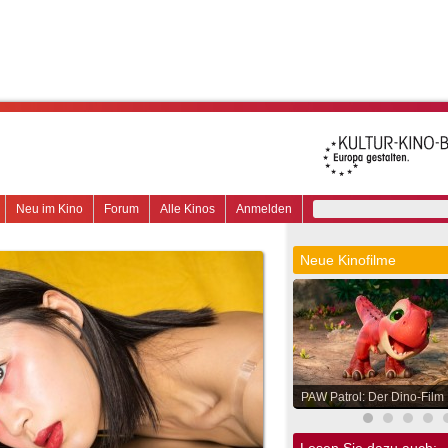
Neu im Kino
Forum
Alle Kinos
Anmelden
Neue Kinofilme
PAW Patrol: Der Dino-Film
Lesen Sie dazu auch: