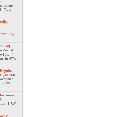
ff
les Bonner
l – Tanz in
roße
n
 von Brig
6
annung
n Mechtild
e Zukunft
Tanz in NRW
 Psyche
r gastierte
zkompanie
 in NRW
die Sinne
0.
anz in NRW
zene