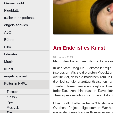
Gemeinwohl
Flugblatt.
trailer-ruhr podcast.
engels zahl-ich.
ABO.
Bühne.
Film.
Am Ende ist es Kunst
Literatur.
01. Januar 2024
Mijin Kim bereichert Kölns Tanzsz
Musik.
In der Stadt Daegu in Südkorea ist Miji
Kunst.
interessiert. Als sie die ersten Produk
engels spezial.
war ihr klar, dass sie modernen Tanz in 
die Hochschule für zeitgenössischen Tanz
Kultur in NRW.
zweiten Heimat geworden, sagt sie. Glei
freier Tanzszene hinterlassen. Davon kün
Theater.
Theaterpreisverleihung nicht zuletzt die 
Klassik.
Oper.
Eher zufällig hatte die heute 30-Jährig
Musical.
Overhead Project teilgenommen. Wer hätt
prägenden Gesichter der Kompanie werden
Tanz.