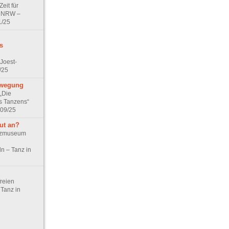
Zeit für
in NRW –
1/25
s
Joest-
/25
ewegung
„Die
s Tanzens“
 09/25
ut an?
anzmuseum
n – Tanz in
reien
Tanz in