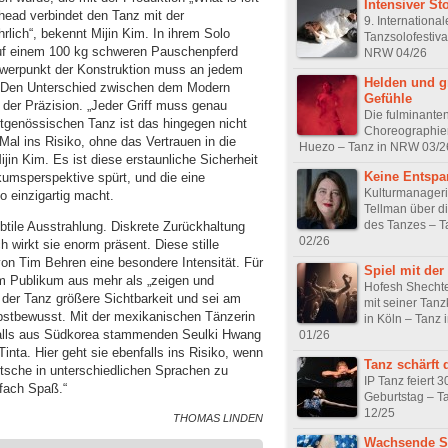
Intensiver Sto
head verbindet den Tanz mit der
9. Internationa
rlich“, bekennt Mijin Kim. In ihrem Solo
Tanzsolofestiva
 auf einem 100 kg schweren Pauschenpferd
NRW 04/26
werpunkt der Konstruktion muss an jedem
Helden und g
n. Den Unterschied zwischen dem Modern
Gefühle
 der Präzision. „Jeder Griff muss genau
Die fulminante
eitgenössischen Tanz ist das hingegen nicht
Choreographien
 Mal ins Risiko, ohne das Vertrauen in die
Huezo – Tanz in NRW 03/2
jin Kim. Es ist diese erstaunliche Sicherheit
Keine Entsp
kumsperspektive spürt, und die eine
Kulturmanageri
o einzigartig macht.
Tellman über di
des Tanzes – 
ubtile Ausstrahlung. Diskrete Zurückhaltung
02/26
 wirkt sie enorm präsent. Diese stille
on Tim Behren eine besondere Intensität. Für
Spiel mit der
em Publikum aus mehr als „zeigen und
Hofesh Shechte
der Tanz größere Sichtbarkeit und sei am
mit seiner Tan
elbstbewusst. Mit der mexikanischen Tänzerin
in Köln – Tanz
falls aus Südkorea stammenden Seulki Hwang
01/26
nta. Hier geht sie ebenfalls ins Risiko, wenn
Tanz schärft 
utsche in unterschiedlichen Sprachen zu
IP Tanz feiert 3
nfach Spaß.“
Geburtstag – T
12/25
THOMAS LINDEN
Wachsende S