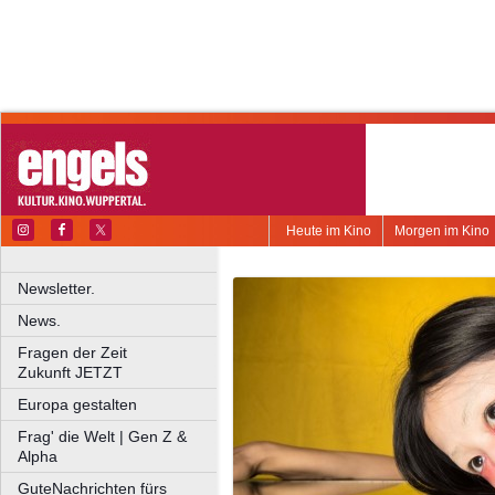
Heute im Kino
Morgen im Kino
Newsletter.
News.
Fragen der Zeit
Zukunft JETZT
Europa gestalten
Frag' die Welt | Gen Z &
Alpha
GuteNachrichten fürs