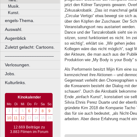
jetzt den Kölner Tanzpreis gewann. Over
Musik.
Zirkusakrobatik. „Das ist manchmal gefäh
Kunst.
„Circular Vertigo“ etwa bewegt sie sich
engels-Thema.
über den Köpfen der Zuschauer. Der Sch
Veranstaltungsort neu austariert werde
Auswahl.
Dance und der Tanzakrobatik sieht sie in
sitzen, sonst funktioniert es nicht. Im z
Augenblick
so wichtig“, erklärt sie. „Wir gehen jedes
Zuletzt gelacht: Cartoons.
Kollegen wäre das nicht möglich“, sagt Mi
der Akteure, die man auch aus der Publi
––––––––––––––––––––
Produktion wie „My Body is your Body“ s
Verlosungen.
Als Performerin besitzt Mijin Kim eine s
Jobs.
kennzeichnet ihre Aktionen – und dennoch
Gegenwart verleiht den Choreographien v
Kulturlinks.
die Koreanerin besteht der Dialog mit d
schauen“. Durch die Akrobatik bekomme 
Ende „einfach Kunst“, konstatiert sie s
Kinokalender
Silvia Ehnis Perez Duarte und der eben
Mo
Di
Mi
Do
Fr
Sa
So
gründete Kim 2018 die Kompanie Tacho Ti
3
4
5
6
7
8
9
das für sie auch bedeutet, „als Nicht-De
10
11
12
13
14
15
16
arbeiten. Aber diese Erfahrung macht ei
12.669 Beiträge zu
3.883 Filmen im Forum