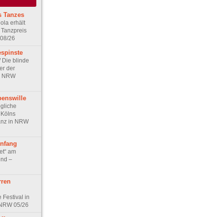
s Tanzes
ola erhält
 Tanzpreis
 08/26
espinste
/ Die blinde
er der
in NRW
benswille
ögliche
r Kölns
anz in NRW
nfang
et“ am
und –
rren
 Festival in
 NRW 05/26