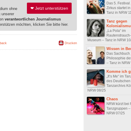
Das 5. Festival 
❤ Jetzt unterstützen
Zirkus startet 
edium ohne
Tanz in NRW 1
g unserer
ren
verantwortlichen Journalismus
Tanz gegen
erstützen möchten, klicken Sie bitte hier.
Kolonialismu
„La Pola“ im
Rautenstrauch-
Museum – Tanz in NRW 10
back
Drucken
Wissen in B
Das Sachbuch 
Philosophie de
– Tanz in NRW
Komme ich g
„It‘s Me“ im T
des Deutschen
Tanzarchivs Köl
NRW 08/25
Chaos
NRW kürzt bei f
Tanzgruppen – 
NRW 07/25