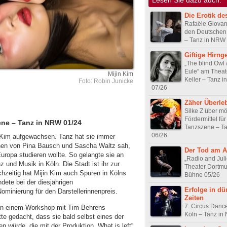
Die Erotik de
Rafaële Giovan
den Deutschen
– Tanz in NRW
Giftige Hirng
„The blind Owl 
Eule“ am Theat
Mijin Kim
Keller – Tanz 
Foto: Robin Junicke
07/26
Zäher Überle
Silke Z über m
Fördermittel fü
ene – Tanz in NRW 01/24
Tanzszene – T
06/26
n Kim aufgewachsen. Tanz hat sie immer
tionen von Pina Bausch und Sascha Waltz sah,
Der Tod am A
Europa studieren wollte. So gelangte sie an
„Radio and Juli
 und Musik in Köln. Die Stadt ist ihr zur
Theater Dortm
chzeitig hat Mijin Kim auch Spuren in Kölns
Bühne 05/26
dete bei der diesjährigen
Erfolge in dü
Nominierung für den Darstellerinnenpreis.
Zeiten
7. Circus Dance
e an einem Workshop mit Tim Behrens
Köln – Tanz in
e gedacht, dass sie bald selbst eines der
 würde, die mit der Produktion „What is left“