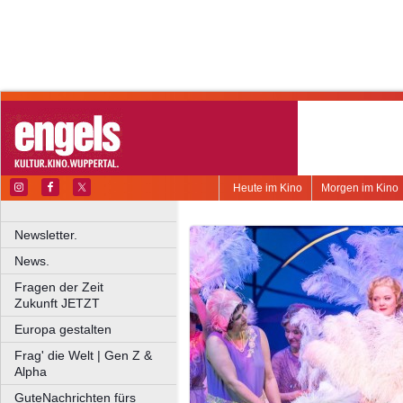
Heute im Kino
Morgen im Kino
Newsletter.
News.
Fragen der Zeit
Zukunft JETZT
Europa gestalten
Frag' die Welt | Gen Z &
Alpha
GuteNachrichten fürs