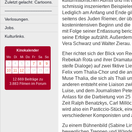
Zuletzt gelacht: Cartoons.
schmissig inszenierten Beispielen
––––––––––––––––––––
Lediglich am Anfang und Ende gib
seitens des Juden Riemer, der üb
Verlosungen.
kostenintensiven Beginn und die
Jobs.
mit Folge seiner Entlassung ber
Kulturlinks.
seine Erfolge aufzählt. Außerdem 
Vera Schwarz und Walter Zierau.
Kinokalender
Eher richtet sich der Blick von R
Mo
Di
Mi
Do
Fr
Sa
So
Rebekah Rota und ihrer Dramatur
3
4
5
6
7
8
9
steife Dialoge) auf zwei fiktive 
10
11
12
13
14
15
16
Felix vom Thalia-Chor und die 
Muse Thalia, die sich als Thali 
12.669 Beiträge zu
anderen entsteht eine Liaison zw
3.883 Filmen im Forum
Luise, und dem Journalisten Pete
Anlass für die Darbietung von 2
Zeit Ralph Benatzkys, Carl Millöc
wird also ein Pasticcio-Stück, e
verschiedener Komponisten und 
Zu einem Bühnenbild (Sabine Lin
beweglichen Treppen und Wände