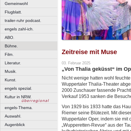
Gemeinwohl
Flugblatt.
trailer-ruhr podcast.
engels zahl-ich.
ABO.
Bühne.
Zeitreise mit Muse
Film.
Literatur.
03. Februar 2025
„Von Thalia geküsst“ im Ope
Musik.
Nicht wenige hatten wohl feucht
Kunst.
Wuppertaler Thalia-Theater abge
engels spezial.
2000 Zuschauer fassende Prachtb
Verkauf 1953 sanken die Besuche
Kultur in NRW.
Von 1929 bis 1933 hatte das Haus
engels-Thema.
Riemer seine Blütezeit. Mit diesen
Auswahl.
Wuppertaler Oper, indem sie mit d
„Wupperetten-Revue“ aus der Tau
Augenblick
kulturhistorischen Abriss und m