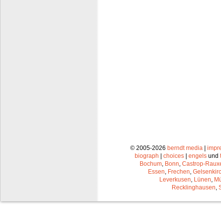
© 2005-2026
berndt media
|
impr
biograph
|
choices
|
engels
und
Bochum
,
Bonn
,
Castrop-Raux
Essen
,
Frechen
,
Gelsenkir
Leverkusen
,
Lünen
,
Mü
Recklinghausen
,