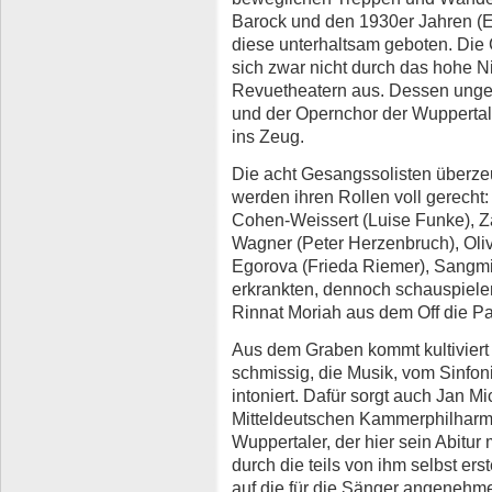
Barock und den 1930er Jahren (E
diese unterhaltsam geboten. Die 
sich zwar nicht durch das hohe N
Revuetheatern aus. Dessen ungeac
und der Opernchor der Wuppertal
ins Zeug.
Die acht Gesangssolisten überzeu
werden ihren Rollen voll gerecht:
Cohen-Weissert (Luise Funke), Za
Wagner (Peter Herzenbruch), Oli
Egorova (Frieda Riemer), Sangmin
erkrankten, dennoch schauspiele
Rinnat Moriah aus dem Off die Pa
Aus dem Graben kommt kultiviert
schmissig, die Musik, vom Sinfon
intoniert. Dafür sorgt auch Jan M
Mitteldeutschen Kammerphilharm
Wuppertaler, der hier sein Abitur 
durch die teils von ihm selbst ers
auf die für die Sänger angeneh