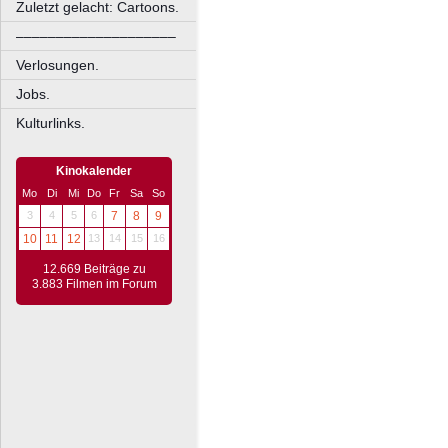
Zuletzt gelacht: Cartoons.
––––––––––––––––––––
Verlosungen.
Jobs.
Kulturlinks.
Kinokalender
Mo
Di
Mi
Do
Fr
Sa
So
3
4
5
6
7
8
9
10
11
12
13
14
15
16
12.669 Beiträge zu
3.883 Filmen im Forum