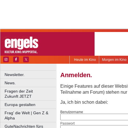
Heute im Kino
Morgen im Kino
Anmelden.
Newsletter.
News.
Einige Features auf dieser Websi
Fragen der Zeit
Teilnahme am Forum) stehen nur re
Zukunft JETZT
Ja, ich bin schon dabei:
Europa gestalten
Benutzername
Frag' die Welt | Gen Z &
Alpha
Passwort
GuteNachrichten fürs