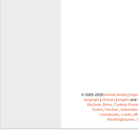
© 2005-2026
berndt media
|
impr
biograph
|
choices
|
engels
und
Bochum
,
Bonn
,
Castrop-Raux
Essen
,
Frechen
,
Gelsenkir
Leverkusen
,
Lünen
,
Mü
Recklinghausen
,