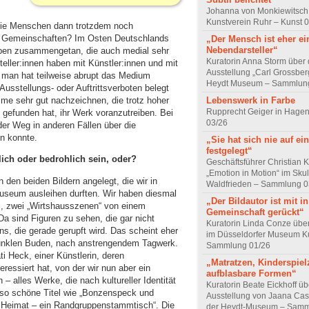
Johanna von Monkiewitsch
Kunstverein Ruhr – Kunst 
 die Menschen dann trotzdem noch
r Gemeinschaften? Im Osten Deutschlands
„Der Mensch ist eher ei
Nebendarsteller“
ppen zusammengetan, die auch medial sehr
Kuratorin Anna Storm über 
teller:innen haben mit Künstler:innen und mit
Ausstellung „Carl Grossber
man hat teilweise abrupt das Medium
Heydt Museum – Sammlun
usstellungs- oder Auftrittsverboten belegt
Lebenswerk in Farbe
me sehr gut nachzeichnen, die trotz hoher
Rupprecht Geiger in Hagen
gefunden hat, ihr Werk voranzutreiben. Bei
03/26
der Weg in anderen Fällen über die
en konnte.
„Sie hat sich nie auf e
festgelegt“
ich oder
bedrohlich sein, oder?
Geschäftsführer Christian 
„Emotion in Motion“ im Sku
den beiden Bildern angelegt, die wir in
Waldfrieden – Sammlung 0
useum ausleihen durften. Wir haben diesmal
„Der Bildautor ist mit in
i, zwei „Wirtshausszenen“ von einem
Gemeinschaft gerückt“
a sind Figuren zu sehen, die gar nicht
Kuratorin Linda Conze übe
ns, die gerade gerupft wird. Das scheint eher
im Düsseldorfer Museum Ku
dunklen Buden, nach anstrengendem Tagwerk.
Sammlung 01/26
i Heck, einer Künstlerin, deren
„Matratzen, Kinderspie
ressiert hat, von der wir nun aber ein
aufblasbare Formen“
– alles Werke, die nach kultureller Identität
Kuratorin Beate Eickhoff üb
n so schöne Titel wie „Bonzenspeck und
Ausstellung von Jaana Cas
er Heimat – ein Randgruppenstammtisch“. Die
der Heydt-Museum – Samm