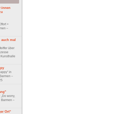
r:innen
zu
ffort +
rmen –
h auch mal
feiffer über
ozesse
r Kunsthalle
ppy
appy“ in
 Barmen –
25
ang“
r „Do worry,
e Barmen –
er Ort“