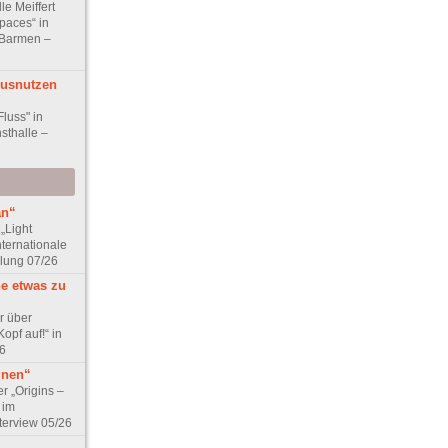
le Meiffert
paces“ in
 Barmen –
Ausnutzen
Fluss" in
sthalle –
an“
„Light
nternationale
lung 07/26
ne etwas zu
r über
opf auf!“ in
6
unen“
r „Origins –
 im
terview 05/26