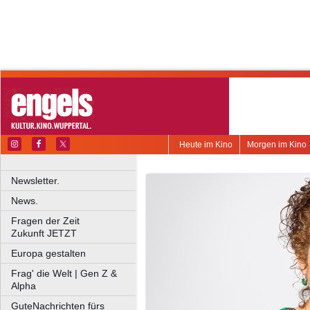
Heute im Kino
Morgen im Kino
Newsletter.
News.
Fragen der Zeit
Zukunft JETZT
Europa gestalten
Frag' die Welt | Gen Z &
Alpha
GuteNachrichten fürs