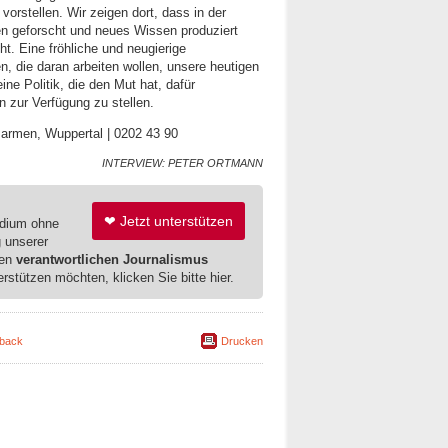
vorstellen. Wir zeigen dort, dass in der
n geforscht und neues Wissen produziert
t. Eine fröhliche und neugierige
 die daran arbeiten wollen, unsere heutigen
ne Politik, die den Mut hat, dafür
 zur Verfügung zu stellen.
Barmen, Wuppertal | 0202 43 90
INTERVIEW: PETER ORTMANN
❤ Jetzt unterstützen
edium ohne
g unserer
ren
verantwortlichen Journalismus
erstützen möchten, klicken Sie bitte hier.
back
Drucken