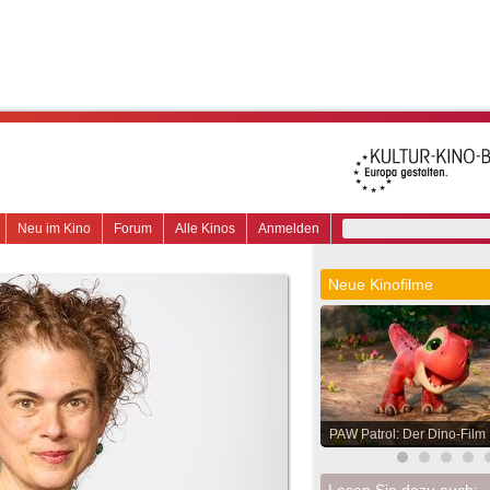
Neu im Kino
Forum
Alle Kinos
Anmelden
Neue Kinofilme
PAW Patrol: Der Dino-Film
Lesen Sie dazu auch: