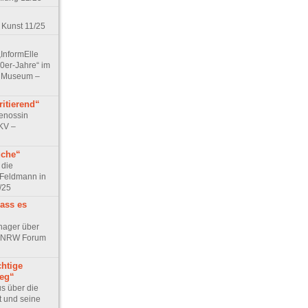
 Kunst 11/25
„InformElle
0er-Jahre“ im
 Museum –
itierend“
Genossin
KV –
üche“
 die
 Feldmann in
/25
dass es
rhager über
r NRW Forum
chtige
ieg“
us über die
t und seine