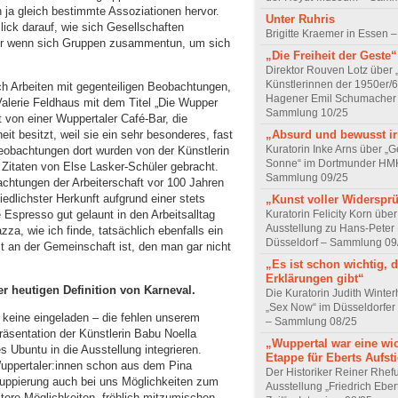
ja gleich bestimmte Assoziationen hervor.
Unter Ruhris
lick darauf, wie sich Gesellschaften
Brigitte Kraemer in Essen –
oder wenn sich Gruppen zusammentun, um sich
„Die Freiheit der Geste“
Direktor Rouven Lotz über 
Künstlerinnen der 1950er/6
h Arbeiten mit gegenteiligen Beobachtungen,
Hagener Emil Schumacher
Valerie Feldhaus mit dem Titel „Die Wupper
Sammlung 10/25
lt von einer Wuppertaler Café-Bar, die
it besitzt, weil sie ein sehr besonderes, fast
„Absurd und bewusst irr
Kuratorin Inke Arns über „
sbeobachtungen dort wurden von der Künstlerin
Sonne“ im Dortmunder HM
Zitaten von Else Lasker-Schüler gebracht.
Sammlung 09/25
achtungen der Arbeiterschaft vor 100 Jahren
dlichster Herkunft aufgrund einer stets
„Kunst voller Widerspr
Espresso gut gelaunt in den Arbeitsalltag
Kuratorin Felicity Korn über
Ausstellung zu Hans-Peter
za, wie ich finde, tatsächlich ebenfalls ein
Düsseldorf – Sammlung 09
t an der Gemeinschaft ist, den man gar nicht
„Es ist schon wichtig, 
Erklärungen gibt“
er heutigen Definition von Karneval.
Die Kuratorin Judith Winte
„Sex Now“ im Düsseldorfe
 keine eingeladen – die fehlen unserem
– Sammlung 08/25
räsentation der Künstlerin Babu Noella
„Wuppertal war eine wi
s Ubuntu in die Ausstellung integrieren.
Etappe für Eberts Aufst
Wuppertaler:innen schon aus dem Pina
Der Historiker Reiner Rhef
ruppierung auch bei uns Möglichkeiten zum
Ausstellung „Friedrich Eber
itere Möglichkeiten, fröhlich mitzumischen,