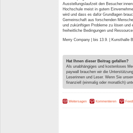
Ausstellungslaufzeit den Besucher:innen 
Hochschule meist in gutem Einvernehme
wird und dass es dafür Grundlagen brauch
Gemeinschaft aus forschenden Menschen,
und zukünftigen Probleme zu lösen und ei
freiheitliche Bedingungen und Ressourcen
Merry Company | bis 13.9. | Kunsthalle 
Hat Ihnen dieser Beitrag gefallen?
Als unabhängiges und kostenloses M
paywall brauchen wir die Unterstützun
Leserinnen und Leser. Wenn Sie unse
finanziell (einmalig oder monatlich) unt
Weitersagen
Kommentieren
Feed