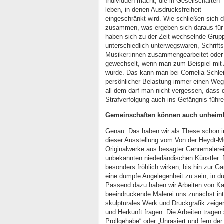
Individuen macht, die in Gesellschaften
leben, in denen Ausdrucksfreiheit
eingeschränkt wird. Wie schließen sich
zusammen, was ergeben sich daraus fü
haben sich zu der Zeit wechselnde Gru
unterschiedlich unterwegswaren, Schrifts
Musiker:innen zusammengearbeitet oder 
gewechselt, wenn man zum Beispiel mit A
wurde. Das kann man bei Cornelia Schlei
persönlicher Belastung immer einen Weg 
all dem darf man nicht vergessen, dass 
Strafverfolgung auch ins Gefängnis führ
Gemeinschaften können
auch unheiml
Genau. Das haben wir als These schon in 
dieser Ausstellung vom Von der Heydt-M
Originalwerke aus besagter Genremalere
unbekannten niederländischen Künstler. D
besonders fröhlich wirken, bis hin zur Ga
eine dumpfe Angelegenheit zu sein, in 
Passend dazu haben wir Arbeiten von Kat
beeindruckende Malerei uns zunächst inte
skulpturales Werk und Druckgrafik zeigen 
und Herkunft fragen. Die Arbeiten trage
Prollgehabe“ oder „Unrasiert und fern d