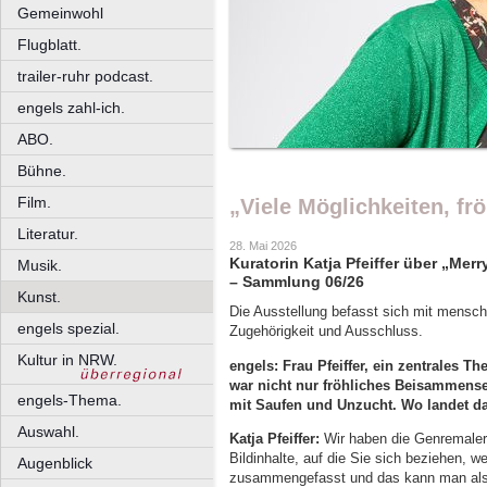
Gemeinwohl
Flugblatt.
trailer-ruhr podcast.
engels zahl-ich.
ABO.
Bühne.
Film.
„Viele Möglichkeiten, fr
Literatur.
28. Mai 2026
Kuratorin Katja Pfeiffer über „Me
Musik.
– Sammlung 06/26
Kunst.
Die Ausstellung befasst sich mit mens
engels spezial.
Zugehörigkeit und Ausschluss.
Kultur in NRW.
engels: Frau Pfeiffer, ein zentrales T
war nicht nur fröhliches Beisammens
engels-Thema.
mit Saufen und Unzucht. Wo landet da
Auswahl.
Katja Pfeiffer:
Wir haben die Genremale
Bildinhalte, auf die Sie sich beziehen, 
Augenblick
zusammengefasst und das kann man als „