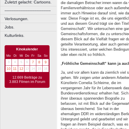
Zuletzt gelacht: Cartoons.
die damaligen Betracher:innen waren da 
Familienverhältnisse oder auch außerehe
––––––––––––––––––––
immer auch Hinweise darauf sind, wie da
war. Diese Frage ist es, die uns eigentli
Verlosungen.
und aus diesem Grund trägt sie den Tit
Jobs.
Gemeinschaft“. Wir untersuchen eine ga
Gemeinschaftsformen, die zu untersch
Kulturlinks.
diesem Blick auf die Vielfalt fragen wir
geteilte Verantwortung, aber auch geme
Uns interessiert, unter welchen Bedingu
Kinokalender
oder eben nicht so fröhlich.
Mo
Di
Mi
Do
Fr
Sa
So
3
4
5
6
7
8
9
„
Fröhliche Gemeinschaft“ kann ja auc
10
11
12
13
14
15
16
Ja, und vor allem kann da ziemlich viel s
12.669 Beiträge zu
gehen. Wir zeigen unter anderem Arbeite
3.883 Filmen im Forum
Künstlerin Cornelia Schleime, die im
vergangenen Jahr für ihr Lebenswerk da
Bundesverdienstkreuz erhalten hat. Sich
ihrer überaus spannenden Biografie zu
befassen, ist mit Blick auf die Gegenwar
überaus bereichernd. Sie hat in der
ehemaligen DDR im widerständigen Berli
Untergrund gelebt und gearbeitet und wir
fragen an ihrem Beispiel danach, was es