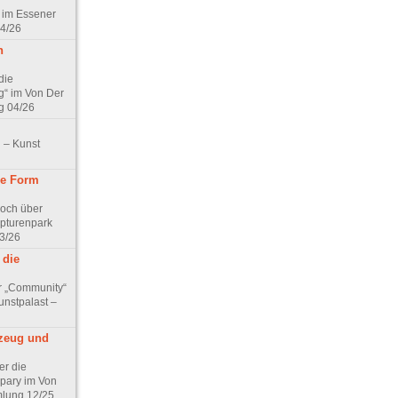
 im Essener
04/26
n
die
g“ im Von Der
g 04/26
 – Kunst
ine Form
Koch über
lpturenpark
3/26
 die
r „Community“
nstpalast –
lzeug und
er die
pary im Von
lung 12/25