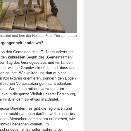
nrasiert und fern der Heimat, Foto: Tim van Laere
ergangenheit landet wo?
, von den Gemälden des 17. Jahrhunderts bis
er den kulturellen Begriff des „Gemeinsamen“
 den Tag des Grundgesetzes und wir fanden
gen, welche Grundwerte nötig sind, dass das
n gelingt. Wir wollten uns darum nicht
en Kollektiven orientieren, sondern den Bogen
olitischen Voraussetzungen nachzudenken,
ann. Wir zeigen mit der Universität im
cke in die ganze Vielfalt unserer Forschung,
wird, in dem so etwas stattfindet.
uasi Uni-intern; es gibt die regionalen und
mal reicht das auch darüber weit hinaus bis
denen Menschen gemeinsam erforschen, wie
sinnvoll begegnen können. Im
schungsgemeinschaften während der