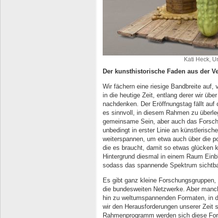
Kati Heck, U
Der kunsthistorische Faden aus der V
Wir fächern eine riesige Bandbreite auf
in die heutige Zeit, entlang derer wir üb
nachdenken. Der Eröffnungstag fällt auf
es sinnvoll, in diesem Rahmen zu überle
gemeinsame Sein, aber auch das Forsche
unbedingt in erster Linie an künstlerisch
weiterspannen, um etwa auch über die p
die es braucht, damit so etwas glücken k
Hintergrund diesmal in einem Raum Einbli
sodass das spannende Spektrum sichtbar 
Es gibt ganz kleine Forschungsgruppen, q
die bundesweiten Netzwerke. Aber manch
hin zu weltumspannenden Formaten, in 
wir den Herausforderungen unserer Zeit 
Rahmenprogramm werden sich diese For