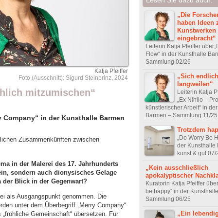
„Die Forsche
haben Ideen 
Kunstwerken
eingebracht“
Leiterin Katja Pfeiffer über„E
Flow“ in der Kunsthalle Ba
Sammlung 02/26
Katja Pfeiffer
„Sich endlic
Foto (Ausschnitt): Sigurd Steinprinz, 2024
langweilen“
öhlich mitzumischen“
Leiterin Katja P
„Ex Nihilo – Pr
künstlerischer Arbeit“ in de
Barmen – Sammlung 11/25
rry Company“ in der Kunsthalle Barmen
Trotzdem ha
„Do Worry Be H
chlichen Zusammenkünften zwischen
der Kunsthalle
kunst & gut 07/
hema in der Malerei des 17. Jahrhunderts
„Kein ausschließlich
ein, sondern auch dionysisches Gelage
apokalyptischer Nachkl
 der Blick in der Gegenwart?
Kuratorin Katja Pfeiffer übe
be happy“ in der Kunsthall
rei als Ausgangspunkt genommen. Die
Sammlung 06/25
werden unter dem Überbegriff „Merry Company“
„Ein lebendig
fröhliche Gemeinschaft“ übersetzen. Für