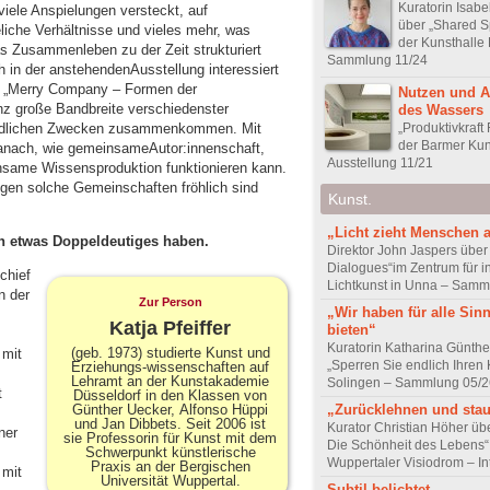
Kuratorin Isabel
viele Anspielungen versteckt, auf
über „Shared S
liche Verhältnisse und vieles mehr, was
der Kunsthalle
s Zusammenleben zu der Zeit strukturiert
Sammlung 11/24
ch in der anstehendenAusstellung interessiert
el „Merry Company – Formen der
Nutzen und 
nz große Bandbreite verschiedenster
des Wassers
„Produktivkraft 
iedlichen Zwecken zusammenkommen. Mit
der Barmer Kun
 danach, wie gemeinsameAutor:innenschaft,
Ausstellung 11/21
insame Wissensproduktion funktionieren kann.
ngen solche Gemeinschaften fröhlich sind
Kunst.
„Licht zieht Menschen 
h etwas Doppeldeutiges haben.
Direktor John Jaspers über 
Dialogues“im Zentrum für i
chief
Lichtkunst in Unna – Samm
n der
Zur Person
„Wir haben für alle Sin
Katja Pfeiffer
bieten“
s
Kuratorin Katharina Günthe
(geb. 1973) studierte Kunst und
 mit
„Sperren Sie endlich Ihren K
Erziehungs-wissenschaften auf
Lehramt an der Kunstakademie
Solingen – Sammlung 05/2
t
Düsseldorf in den Klassen von
„Zurücklehnen und sta
Günther Uecker, Alfonso Hüppi
und Jan Dibbets. Seit 2006 ist
Kurator Christian Höher übe
ner
sie Professorin für Kunst mit dem
Die Schönheit des Lebens“
Schwerpunkt künstlerische
Wuppertaler Visiodrom – In
Praxis an der Bergischen
 mit
Universität Wuppertal.
Subtil belichtet