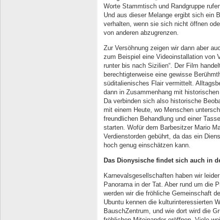
Worte Stammtisch und Randgruppe rufen 
Und aus dieser Melange ergibt sich ein B
verhalten, wenn sie sich nicht öffnen 
von anderen abzugrenzen.
Zur Versöhnung zeigen wir dann aber auc
zum Beispiel eine Videoinstallation von 
runter bis nach Sizilien“. Der Film hande
berechtigterweise eine gewisse Berühmthe
süditalienisches Flair vermittelt. Alltag
dann in Zusammenhang mit historischen 
Da verbinden sich also historische Beob
mit einem Heute, wo Menschen unterschie
freundlichen Behandlung und einer Tasse 
starten. Wofür dem Barbesitzer Mario Maz
Verdienstorden gebührt, da das ein Diens
hoch genug einschätzen kann.
Das Dionysische findet sich auch in d
Karnevalsgesellschaften haben wir leider
Panorama in der Tat. Aber rund um die P
werden wir die fröhliche Gemeinschaft de
Ubuntu kennen die kulturinteressierten 
BauschZentrum, und wie dort wird die G
fröhlichen Miteinander eröffnen. Viele we