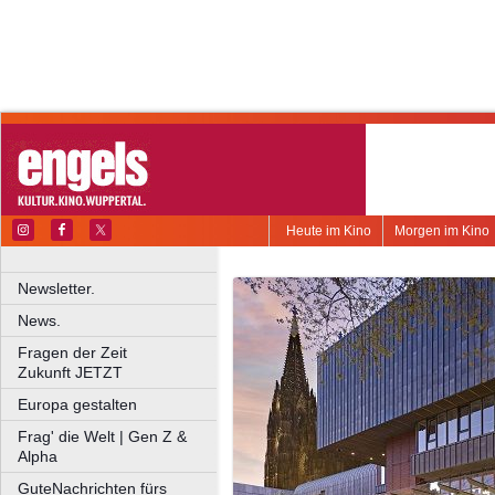
Heute im Kino
Morgen im Kino
Newsletter.
News.
Fragen der Zeit
Zukunft JETZT
Europa gestalten
Frag' die Welt | Gen Z &
Alpha
GuteNachrichten fürs