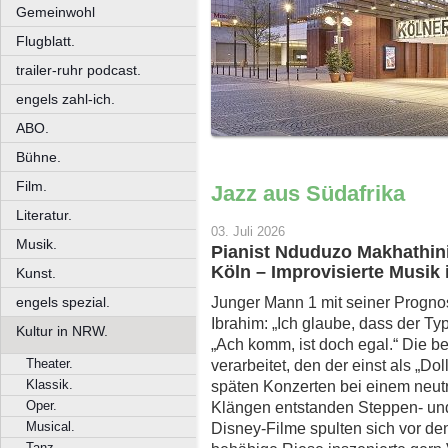
Gemeinwohl
Flugblatt.
trailer-ruhr podcast.
engels zahl-ich.
ABO.
Bühne.
Film.
Jazz aus Südafrika
Literatur.
03. Juli 2026
Musik.
Pianist Nduduzo Makhathin
Köln – Improvisierte Musik
Kunst.
Junger Mann 1 mit seiner Progno
engels spezial.
Ibrahim: „Ich glaube, dass der Typ
Kultur in NRW.
„Ach komm, ist doch egal.“ Die bei
Theater.
verarbeitet, den der einst als „Do
Klassik.
späten Konzerten bei einem neutr
Oper.
Klängen entstanden Steppen- un
Musical.
Disney-Filme spulten sich vor d
Tanz.