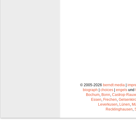
© 2005-2026
berndt media
|
impr
biograph
|
choices
|
engels
und
Bochum
,
Bonn
,
Castrop-Raux
Essen
,
Frechen
,
Gelsenkir
Leverkusen
,
Lünen
,
Mü
Recklinghausen
,