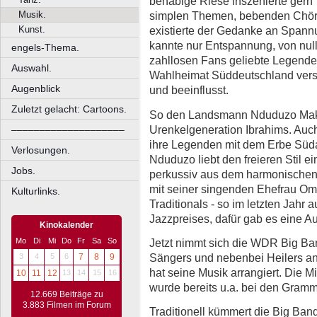
behäbige Riese inszenierte gern
Musik.
simplen Themen, bebenden Chör
Kunst.
existierte der Gedanke an Spann
kannte nur Entspannung, von null i
engels-Thema.
zahllosen Fans geliebte Legende 
Auswahl.
Wahlheimat Süddeutschland verst
Augenblick
und beeinflusst.
Zuletzt gelacht: Cartoons.
So den Landsmann Nduduzo Makha
Urenkelgeneration Ibrahims. Auc
––––––––––––––––––––
ihre Legenden mit dem Erbe Süda
Verlosungen.
Nduduzo liebt den freieren Stil e
Jobs.
perkussiv aus dem harmonischen 
mit seiner singenden Ehefrau Om
Kulturlinks.
Traditionals - so im letzten Jahr
Jazzpreises, dafür gab es eine A
Kinokalender
Jetzt nimmt sich die WDR Big Ban
Mo
Di
Mi
Do
Fr
Sa
So
Sängers und nebenbei Heilers an
3
4
5
6
7
8
9
hat seine Musik arrangiert. Di
10
11
12
13
14
15
16
wurde bereits u.a. bei den Gram
12.669 Beiträge zu
3.883 Filmen im Forum
Traditionell kümmert die Big Ban