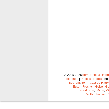
© 2005-2026
berndt media
|
impr
biograph
|
choices
|
engels
und
Bochum
,
Bonn
,
Castrop-Raux
Essen
,
Frechen
,
Gelsenkir
Leverkusen
,
Lünen
,
Mü
Recklinghausen
,