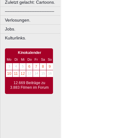
Zuletzt gelacht: Cartoons.
––––––––––––––––––––
Verlosungen.
Jobs.
Kulturlinks.
Kinokalender
Mo
Di
Mi
Do
Fr
Sa
So
3
4
5
6
7
8
9
10
11
12
13
14
15
16
12.669 Beiträge zu
3.883 Filmen im Forum