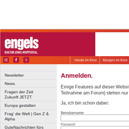
Heute im Kino
Morgen im Kino
Anmelden.
Newsletter.
News.
Einige Features auf dieser Websi
Fragen der Zeit
Teilnahme am Forum) stehen nur re
Zukunft JETZT
Ja, ich bin schon dabei:
Europa gestalten
Benutzername
Frag' die Welt | Gen Z &
Alpha
Passwort
GuteNachrichten fürs