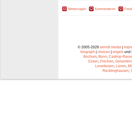
Weitersagen
Kommentieren
Feed
© 2005-2026
berndt media
|
impr
biograph
|
choices
|
engels
und
Bochum
,
Bonn
,
Castrop-Raux
Essen
,
Frechen
,
Gelsenkir
Leverkusen
,
Lünen
,
Mü
Recklinghausen
,