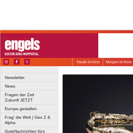
Heute im Kino
Morgen im Kino
Newsletter.
News.
Fragen der Zeit
Zukunft JETZT
Europa gestalten
Frag' die Welt | Gen Z &
Alpha
GuteNachrichten fürs