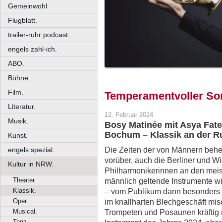
Gemeinwohl
Flugblatt.
trailer-ruhr podcast.
engels zahl-ich.
ABO.
Bühne.
Film.
Temperamentvoller So
Literatur.
12. Februar 2024
Musik.
Bosy Matinée mit Asya Fa
Bochum – Klassik an der R
Kunst.
Die Zeiten der von Männern behe
engels spezial.
vorüber, auch die Berliner und 
Kultur in NRW.
Philharmonikerinnen an den meist
Theater.
männlich geltende Instrumente w
Klassik.
– vom Publikum dann besonders g
Oper.
im knallharten Blechgeschäft mi
Musical.
Trompeten und Posaunen kräftig 
Tanz.