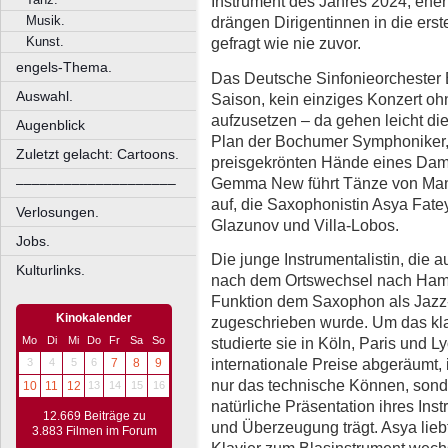
Instrument des Jahres 2024, eher
Musik.
drängen Dirigentinnen in die erste
Kunst.
gefragt wie nie zuvor.
engels-Thema.
Das Deutsche Sinfonieorchester Be
Auswahl.
Saison, kein einziges Konzert oh
aufzusetzen – da gehen leicht die
Augenblick
Plan der Bochumer Symphoniker, 
Zuletzt gelacht: Cartoons.
preisgekrönten Hände eines Dame
Gemma New führt Tänze von Manu
––––––––––––––––––––
auf, die Saxophonistin Asya Fatey
Verlosungen.
Glazunov und Villa-Lobos.
Jobs.
Die junge Instrumentalistin, die 
Kulturlinks.
nach dem Ortswechsel nach Hamb
Funktion dem Saxophon als Jazz
Kinokalender
zugeschrieben wurde. Um das kl
studierte sie in Köln, Paris und L
Mo
Di
Mi
Do
Fr
Sa
So
internationale Preise abgeräumt,
3
4
5
6
7
8
9
nur das technische Können, sond
10
11
12
13
14
15
16
natürliche Präsentation ihres In
12.669 Beiträge zu
und Überzeugung trägt. Asya liebt
3.883 Filmen im Forum
Klavier zum Blasinstrument wechs