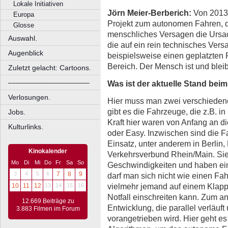
Lokale Initiativen
Jörn Meier-Berberich:
Von 2013 
Europa
Projekt zum autonomen Fahren, d
Glosse
menschliches Versagen die Ursach
Auswahl.
die auf ein rein technisches Ver
Augenblick
beispielsweise einen geplatzten 
Bereich. Der Mensch ist und bleib
Zuletzt gelacht: Cartoons.
––––––––––––––––––––
Was ist der aktuelle Stand be
Verlosungen.
Hier muss man zwei verschieden
gibt es die Fahrzeuge, die z.B. in
Jobs.
Kraft hier waren von Anfang an di
Kulturlinks.
oder Easy. Inzwischen sind die 
Einsatz, unter anderem in Berli
Kinokalender
Verkehrsverbund Rhein/Main. Sie
Mo
Di
Mi
Do
Fr
Sa
So
Geschwindigkeiten und haben ein
3
4
5
6
7
8
9
darf man sich nicht wie einen Fahr
vielmehr jemand auf einem Klapps
10
11
12
13
14
15
16
Notfall einschreiten kann. Zum a
12.669 Beiträge zu
Entwicklung, die parallel verläuf
3.883 Filmen im Forum
vorangetrieben wird. Hier geht e