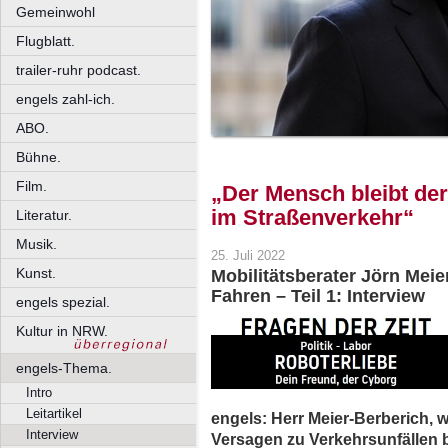
Gemeinwohl
Flugblatt.
trailer-ruhr podcast.
engels zahl-ich.
ABO.
Bühne.
Film.
„Der Mensch bleibt der
im Straßenverkehr“
Literatur.
Musik.
25. Juli 2022
Kunst.
Mobilitätsberater Jörn Mei
Fahren – Teil 1: Interview
engels spezial.
Kultur in NRW.
engels-Thema.
Intro
Leitartikel
engels: Herr
Meier-Berberich,
w
Interview
Versagen zu Verkehrsunfällen 