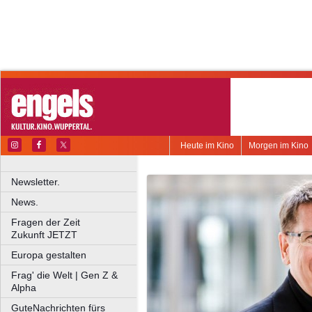
Heute im Kino
Morgen im Kino
Newsletter.
News.
Fragen der Zeit
Zukunft JETZT
Europa gestalten
Frag' die Welt | Gen Z &
Alpha
GuteNachrichten fürs