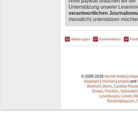
ohne paywall brauchen wir die
Unterstützung unserer Leserin
verantwortlichen Journalism
monatlich) unterstützen möchten,
Weitersagen
Kommentieren
Feed
© 2005-2026
berndt media
|
impr
biograph
|
choices
|
engels
und
Bochum
,
Bonn
,
Castrop-Raux
Essen
,
Frechen
,
Gelsenkir
Leverkusen
,
Lünen
,
Mü
Recklinghausen
,