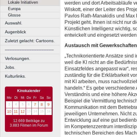
werden und dort Arbeitsabläufe v
Lokale Initiativen
Wiskott, einer der Leiter des Pro
Europa
Pavlos Rath-Manakidis und Max B
Glosse
Projekt geht. Ihnen ist nicht nur
Auswahl.
Künstlichen Intelligenz wichtig,
Augenblick
entwickelt und eingesetzt werden
Zuletzt gelacht: Cartoons.
Austausch mit Gewerkschaften
––––––––––––––––––––
„Technikorientierte Ansätze sind i
Verlosungen.
weil die KI nicht an die Bedürfnis
Jobs.
Einsatzfeldes angepasst war“, re
zuständig für die Erklärbarkeit vo
Kulturlinks.
mit KI arbeiten, muss nachvollz
handeln.“ Es gebe verschiedene A
Kinokalender
Verständnis und eine höhere Akz
Mo
Di
Mi
Do
Fr
Sa
So
Beispiel die Vermittlung techni
3
4
5
6
7
8
9
Kommunikation mit dem Betriebsra
10
11
12
13
14
15
16
jeweiligen Unternehmen. Nicht zul
Entwicklung auf eine gut bedienb
12.669 Beiträge zu
3.883 Filmen im Forum
im Kompetenzzentrum interdiszipli
technischen Bereichen des Mach