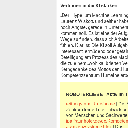
Vertrauen in die KI stärken
„Der ‚Hype‘ um Machine Learning i
Laurenz Wiskott, und seither habe
noch Ängste, gerade in Unterneh
kommen soll. Es ist eine der Au
Wege zu finden, dass sich Arbeite
fühlen. Klar ist: Die KI soll Auf
interessant, ermüdend oder gefäh
Beteiligung am Prozess des Mach
die zu einem „wohlkalibrierten Ver
Kerngedanke des Mottos der „Hu
Kompetenzzentrum Humaine arbei
ROBOTERLIEBE - Aktiv im 
rettungsrobotik.de/home
| Der 
Zentrum fördert die Entwicklu
von Menschen und Sachwerte
ipa.fraunhofer.de/de/Kompeten
assistenzsysteme.html
| Das Fr