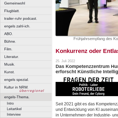
Gemeinwohl
Flugblatt.
trailer-ruhr podcast.
engels zahl-ich.
ABO.
Frühjahrsempfang des K
Bühne.
Film.
Konkurrenz oder Entla
Literatur.
25. Juli 2022
Musik.
Das Kompetenzzentrum Hu
erforscht Künstliche Intellig
Kunst.
engels spezial.
Kultur in NRW.
engels-Thema.
Seit 2021 gibt es das Kompetenzz
Intro
und Entwicklung von KI auseinan
Leitartikel
in Unternehmen der Industrie- u
Interview