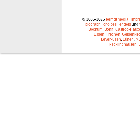
© 2005-2026
berndt media
|
impr
biograph
|
choices
|
engels
und
Bochum
,
Bonn
,
Castrop-Raux
Essen
,
Frechen
,
Gelsenkir
Leverkusen
,
Lünen
,
Mü
Recklinghausen
,