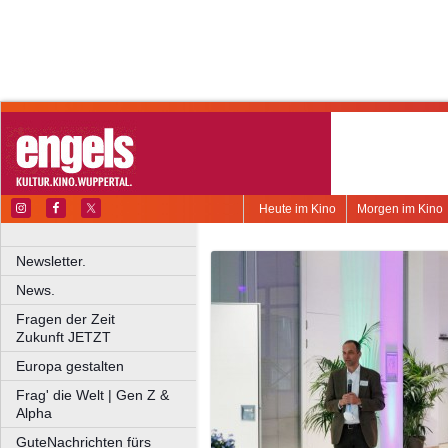
Heute im Kino
Morgen im Kino
Newsletter.
News.
Fragen der Zeit
Zukunft JETZT
Europa gestalten
Frag' die Welt | Gen Z &
Alpha
GuteNachrichten fürs