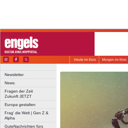
Heute im Kino
Morgen im Kino
Newsletter.
News.
Fragen der Zeit
Zukunft JETZT
Europa gestalten
Frag' die Welt | Gen Z &
Alpha
GuteNachrichten fürs