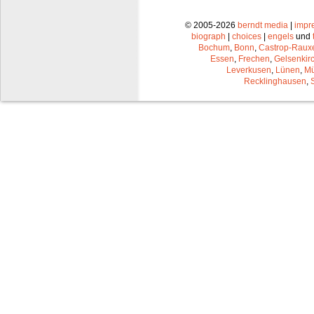
© 2005-2026
berndt media
|
impr
biograph
|
choices
|
engels
und
Bochum
,
Bonn
,
Castrop-Raux
Essen
,
Frechen
,
Gelsenkir
Leverkusen
,
Lünen
,
Mü
Recklinghausen
,