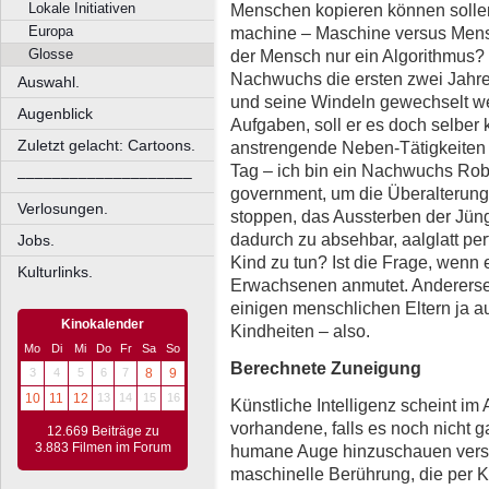
Menschen kopieren können solle
Lokale Initiativen
machine – Maschine versus Mensc
Europa
der Mensch nur ein Algorithmus?
Glosse
Nachwuchs die ersten zwei Jahre n
Auswahl.
und seine Windeln gewechselt we
Augenblick
Aufgaben, soll er es doch selber
Zuletzt gelacht: Cartoons.
anstrengende Neben-Tätigkeiten d
Tag – ich bin ein Nachwuchs Robo
––––––––––––––––––––
government, um die Überalterung
Verlosungen.
stoppen, das Aussterben der Jüng
dadurch zu absehbar, aalglatt pe
Jobs.
Kind zu tun? Ist die Frage, wenn 
Kulturlinks.
Erwachsenen anmutet. Andererse
einigen menschlichen Eltern ja a
Kinokalender
Kindheiten – also.
Mo
Di
Mi
Do
Fr
Sa
So
Berechnete Zuneigung
3
4
5
6
7
8
9
10
11
12
13
14
15
16
Künstliche Intelligenz scheint i
vorhandene, falls es noch nicht 
12.669 Beiträge zu
3.883 Filmen im Forum
humane Auge hinzuschauen versuc
maschinelle Berührung, die per K