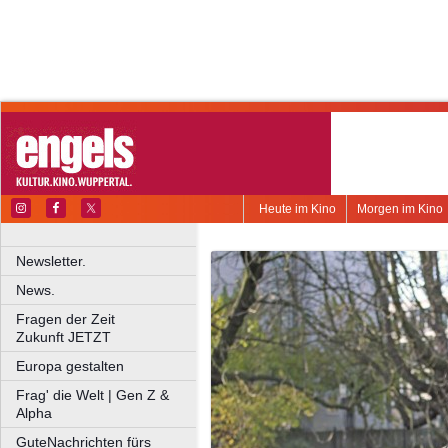
Heute im Kino
Morgen im Kino
Newsletter.
News.
Fragen der Zeit
Zukunft JETZT
Europa gestalten
Frag' die Welt | Gen Z &
Alpha
GuteNachrichten fürs