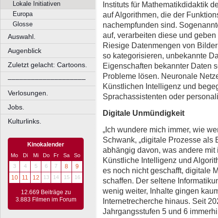
Instituts für Mathematikdidaktik d
Lokale Initiativen
auf Algorithmen, die der Funkti
Europa
nachempfunden sind. Sogenannt
Glosse
auf, verarbeiten diese und geben
Auswahl.
Riesige Datenmengen von Bildern
Augenblick
so kategorisieren, unbekannte D
Zuletzt gelacht: Cartoons.
Eigenschaften bekannter Daten s
Probleme lösen. Neuronale Netze
––––––––––––––––––––
Künstlichen Intelligenz und bege
Verlosungen.
Sprachassistenten oder personali
Jobs.
Digitale Unmündigkeit
Kulturlinks.
„Ich wundere mich immer, wie wen
Schwank, „digitale Prozesse al
Kinokalender
abhängig davon, was andere mit i
Mo
Di
Mi
Do
Fr
Sa
So
Künstliche Intelligenz und Algori
3
4
5
6
7
8
9
es noch nicht geschafft, digitale
10
11
12
13
14
15
16
schaffen. Der seltene Informatiku
wenig weiter, Inhalte gingen kau
12.669 Beiträge zu
3.883 Filmen im Forum
Internetrecherche hinaus. Seit 202
Jahrgangsstufen 5 und 6 immerhin