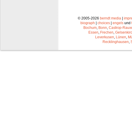
© 2005-2026
berndt media
|
impr
biograph
|
choices
|
engels
und
Bochum
,
Bonn
,
Castrop-Raux
Essen
,
Frechen
,
Gelsenkir
Leverkusen
,
Lünen
,
Mü
Recklinghausen
,