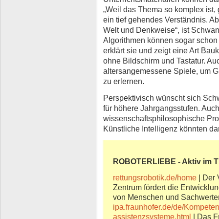
„Weil das Thema so komplex ist, 
ein tief gehendes Verständnis. Ab
Welt und Denkweise“, ist Schwan
Algorithmen können sogar schon V
erklärt sie und zeigt eine Art Ba
ohne Bildschirm und Tastatur. Au
altersangemessene Spiele, um Gr
zu erlernen.
Perspektivisch wünscht sich Sch
für höhere Jahrgangsstufen. Auch
wissenschaftsphilosophische P
Künstliche Intelligenz könnten dan
ROBOTERLIEBE - Aktiv im 
rettungsrobotik.de/home
| Der 
Zentrum fördert die Entwicklu
von Menschen und Sachwerte
ipa.fraunhofer.de/de/Kompeten
assistenzsysteme.html
| Das Fr