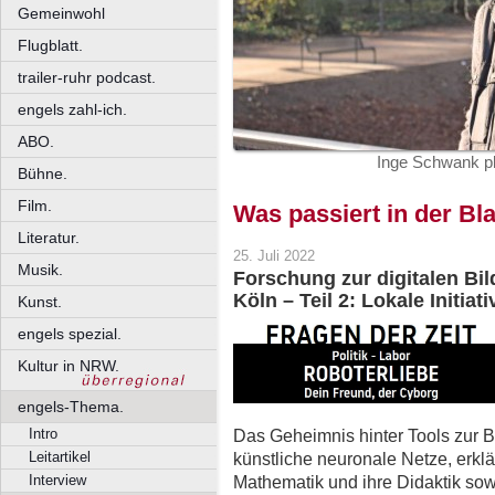
Gemeinwohl
Flugblatt.
trailer-ruhr podcast.
engels zahl-ich.
ABO.
Inge Schwank plä
Bühne.
Film.
Was passiert in der Bl
Literatur.
25. Juli 2022
Musik.
Forschung zur digitalen Bil
Köln – Teil 2: Lokale Initiat
Kunst.
engels spezial.
Kultur in NRW.
engels-Thema.
Das Geheimnis hinter Tools zur 
Intro
künstliche neuronale Netze, erklä
Leitartikel
Mathematik und ihre Didaktik sow
Interview