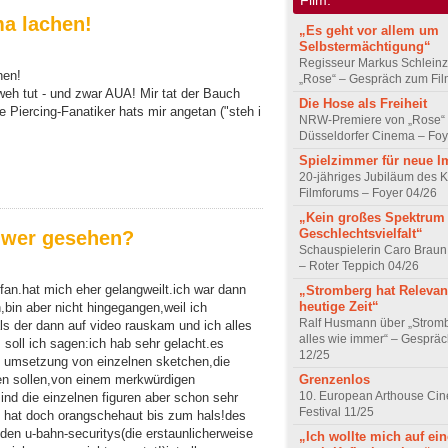
a lachen!
„Es geht vor allem um
Selbstermächtigung“
Regisseur Markus Schleinz
hen!
„Rose“ – Gespräch zum Fil
 weh tut - und zwar AUA! Mir tat der Bauch
Die Hose als Freiheit
 Piercing-Fanatiker hats mir angetan ("steh i
NRW-Premiere von „Rose“
.
Düsseldorfer Cinema – Foy
Spielzimmer für neue I
20-jähriges Jubiläum des K
Filmforums – Foyer 04/26
„Kein großes Spektrum
Geschlechtsvielfalt“
ndwer gesehen?
Schauspielerin Caro Braun
– Roter Teppich 04/26
-fan.hat mich eher gelangweilt.ich war dann
„Stromberg hat Relevanz
heutige Zeit“
,bin aber nicht hingegangen,weil ich
Ralf Husmann über „Strom
ls der dann auf video rauskam und ich alles
alles wie immer“ – Gesprä
 soll ich sagen:ich hab sehr gelacht.es
12/25
he umsetzung von einzelnen sketchen,die
Grenzenlos
n sollen,von einem merkwürdigen
10. European Arthouse Ci
nd die einzelnen figuren aber schon sehr
Festival 11/25
 hat doch orangschehaut bis zum hals!des
den u-bahn-securitys(die erstaunlicherweise
„Ich wollte mich auf ei