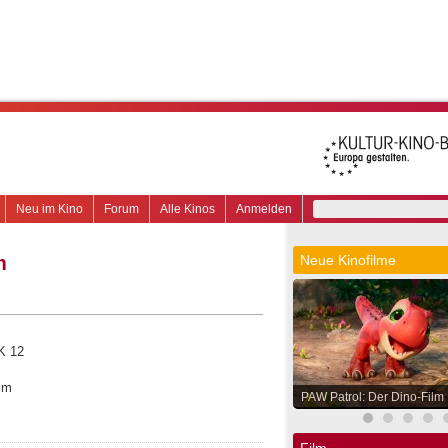
Neu im Kino
Forum
Alle Kinos
Anmelden
m
Neue Kinofilme
K 12
im
PAW Patrol: Der Dino-Film
Film.