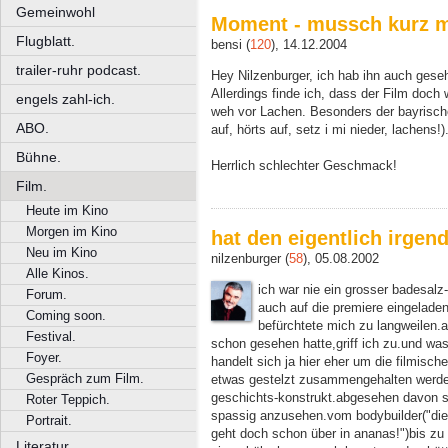
Gemeinwohl
Moment - mussch kurz m
Flugblatt.
bensi (
120
), 14.12.2004
trailer-ruhr podcast.
Hey Nilzenburger, ich hab ihn auch gese
Allerdings finde ich, dass der Film doch
engels zahl-ich.
weh vor Lachen. Besonders der bayrische
ABO.
auf, hörts auf, setz i mi nieder, lachens!)
Bühne.
Herrlich schlechter Geschmack!
Film.
Heute im Kino
Morgen im Kino
hat den eigentlich irge
Neu im Kino
nilzenburger (
58
), 05.08.2002
Alle Kinos.
ich war nie ein grosser badesalz
Forum.
auch auf die premiere eingeladen
Coming soon.
befürchtete mich zu langweilen.a
Festival.
schon gesehen hatte,griff ich zu.und was
Foyer.
handelt sich ja hier eher um die filmisc
Gespräch zum Film.
etwas gestelzt zusammengehalten werde
geschichts-konstrukt.abgesehen davon si
Roter Teppich.
spassig anzusehen.vom bodybuilder("die
Portrait.
geht doch schon über in ananas!")bis zu 
Literatur.