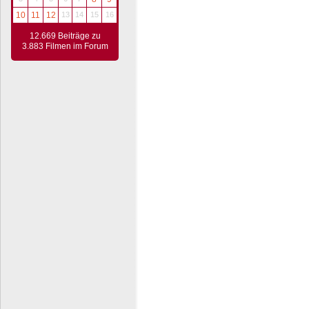
10
11
12
13
14
15
16
12.669 Beiträge zu
3.883 Filmen im Forum