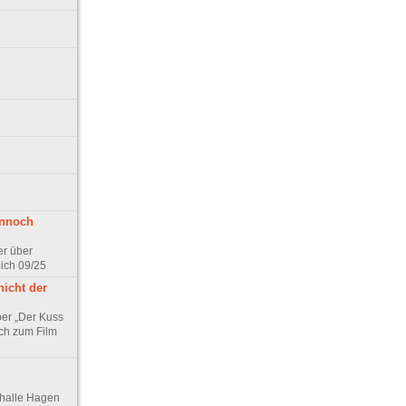
ennoch
er über
pich 09/25
nicht der
er „Der Kuss
ch zum Film
thalle Hagen