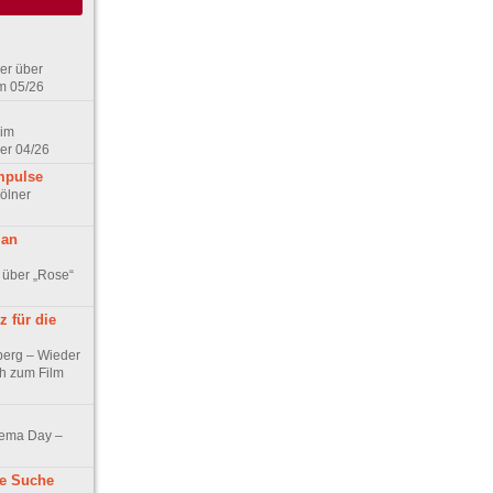
er über
m 05/26
 im
er 04/26
mpulse
ölner
 an
 über „Rose“
 für die
berg – Wieder
ch zum Film
nema Day –
ne Suche