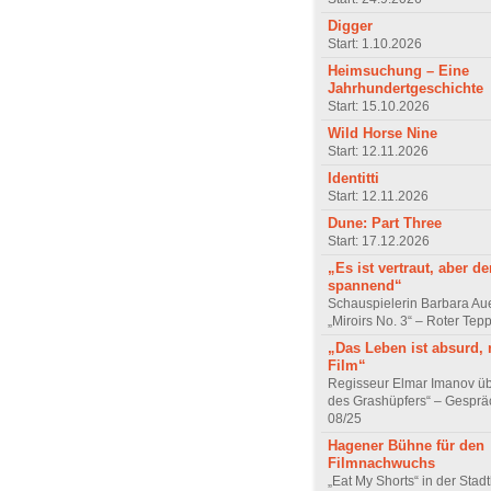
Digger
Start: 1.10.2026
Heimsuchung – Eine
Jahrhundertgeschichte
Start: 15.10.2026
Wild Horse Nine
Start: 12.11.2026
Identitti
Start: 12.11.2026
Dune: Part Three
Start: 17.12.2026
„Es ist vertraut, aber d
spannend“
Schauspielerin Barbara Au
„Miroirs No. 3“ – Roter Tep
„Das Leben ist absurd, 
Film“
Regisseur Elmar Imanov üb
des Grashüpfers“ – Gesprä
08/25
Hagener Bühne für den
Filmnachwuchs
„Eat My Shorts“ in der Stad