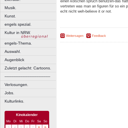
einen kölschen spruch benutzen-das hätte 
vertreten was man an figuren für so ein 
Musik.
echt nicht weh-believe it or not.
Kunst.
engels spezial.
Kultur in NRW.
Weitersagen
Feedback
engels-Thema.
Auswahl.
Augenblick
Zuletzt gelacht: Cartoons.
––––––––––––––––––––
Verlosungen.
Jobs.
Kulturlinks.
Kinokalender
Mo
Di
Mi
Do
Fr
Sa
So
3
4
5
6
7
8
9