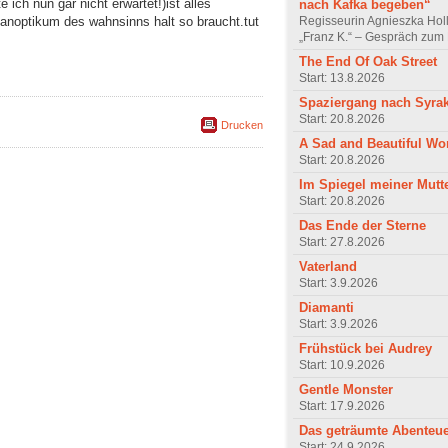
ich nun gar nicht erwartet!)ist alles
nach Kafka begeben“
Regisseurin Agnieszka Hol
panoptikum des wahnsinns halt so braucht.tut
„Franz K.“ – Gespräch zum 
The End Of Oak Street
Start: 13.8.2026
Spaziergang nach Syra
Start: 20.8.2026
Drucken
A Sad and Beautiful Wo
Start: 20.8.2026
Im Spiegel meiner Mutt
Start: 20.8.2026
Das Ende der Sterne
Start: 27.8.2026
Vaterland
Start: 3.9.2026
Diamanti
Start: 3.9.2026
Frühstück bei Audrey
Start: 10.9.2026
Gentle Monster
Start: 17.9.2026
Das geträumte Abenteu
Start: 24.9.2026