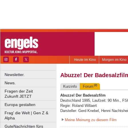
Heute im Kino
Morgen im Kino
Abuzze! Der Badesalzfil
Newsletter.
News.
(2)
Kurzinfo
Forum
Fragen der Zeit
Abuzze! Der Badesalzfilm
Zukunft JETZT
Deutschland 1995, Laufzeit: 90 Min., FS
Europa gestalten
Regie: Roland Willaert
Darsteller: Gerd Knebel, Henni Nachtshe
Frag' die Welt | Gen Z &
Alpha
Meine Meinung zu diesem Film
GuteNachrichten fürs