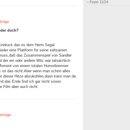
– Foyer 11/24
iträge
,oder doch?
Eindruck das es dem Herrn Segal
eder eine Plattform für seine seltsamen
muss,daß das Zusammenspiel von Sandler
d der ein oder andere Witz war tatsächlich
Moment von einem totalen Humorbremser
k ist das nicht.Aber wenn man schon alles
on dieser Hitze abzukühlen,dann kann man da
 das Ende find ich gar nicht soooo
e Film aber auch nicht.
eiträge