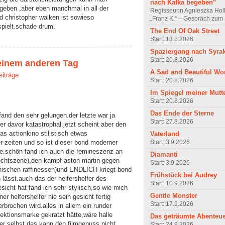
nach Kafka begeben“
 geben ,aber eben manchmal in all der
Regisseurin Agnieszka Hol
d christopher walken ist sowieso
„Franz K.“ – Gespräch zum 
rspielt.schade drum.
The End Of Oak Street
Start: 13.8.2026
Spaziergang nach Syra
Start: 20.8.2026
 einem anderen Tag
A Sad and Beautiful Wo
eiträge
Start: 20.8.2026
Im Spiegel meiner Mutt
Start: 20.8.2026
Das Ende der Sterne
fand den sehr gelungen.der letzte war ja
Start: 27.8.2026
r davor katastrophal.jetzt scheint aber den
s actionkino stilistisch etwas
Vaterland
er-zeiten und so ist dieser bond moderner
Start: 3.9.2026
te.schön fand ich auch die remineszenz an
Diamanti
fechtszene),den kampf aston martin gegen
Start: 3.9.2026
chnischen raffinessen)und ENDLICH kriegt bond
Frühstück bei Audrey
lässt.auch das der helfershelfer des
Start: 10.9.2026
icht hat fand ich sehr stylisch,so wie mich
Gentle Monster
r helfershelfer nie sein gesicht fertig
Start: 17.9.2026
rbrochen wird.alles in allem ein runder
fektionsmarke gekratzt hätte,wäre halle
Das geträumte Abenteu
er selbst das kann den filmgenuss nicht
Start: 24.9.2026