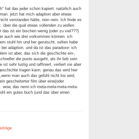
ch" hat das jeder schon kapiert. natürlich auch
man. jetzt hat mich adaption aber etwas
nicht verstanden hätte, nein nein. Ich finde es
ft. über die qual etwas vollenden zu wollen.
er das ist ein bischen wenig (oder zu viel???)
ker auch wie drei vorkommen können. ich
nem stuhl hin und her gerutscht, selten habe
e bei adaption. und da ist das paradoxe: ich
blem ist aber, das sich die geschichte ein-,
chneller die puste ausgeht, als ihr lieb sein
t sehr lustig und raffiniert, verliert sie aber
e geschichte tragen kann. genau das wird hier
,wenn man auch das gefühl nicht los wird,
n gescheiterter film über eine(oder
nz. wow, das nenn ich meta-meta-meta-meta-
wohl ein gutes buch.(und das über einen
eiträge