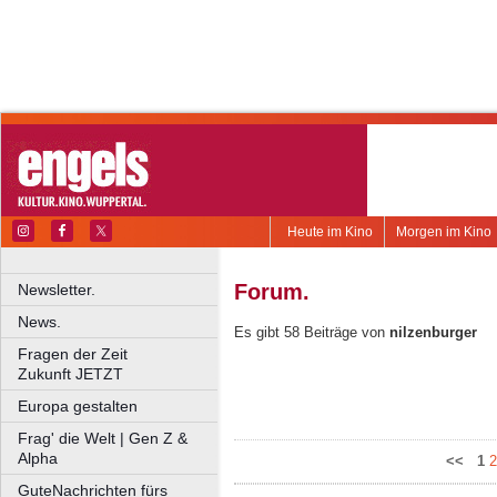
Heute im Kino
Morgen im Kino
Forum.
Newsletter.
News.
Es gibt 58 Beiträge von
nilzenburger
Fragen der Zeit
Zukunft JETZT
Europa gestalten
Frag' die Welt | Gen Z &
Alpha
<<
1
2
GuteNachrichten fürs