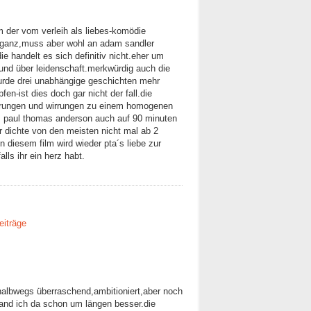
m der vom verleih als liebes-komödie
o ganz,muss aber wohl an adam sandler
 handelt es sich definitiv nicht.eher um
 und über leidenschaft.merkwürdig auch die
wurde drei unabhängige geschichten mehr
en-ist dies doch gar nicht der fall.die
n irrungen und wirrungen zu einem homogenen
 paul thomas anderson auch auf 90 minuten
er dichte von den meisten nicht mal ab 2
n diesem film wird wieder pta´s liebe zur
lls ihr ein herz habt.
eiträge
,halbwegs überraschend,ambitioniert,aber noch
fand ich da schon um längen besser.die