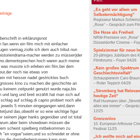
„Es geht vor allem um
eiträge
Selbstermächtigung“
Regisseur Markus Schleinz
„Rose“ – Gespräch zum Fil
Die Hose als Freiheit
NRW-Premiere von „Rose“
erschrift in erklärungsnot
Düsseldorfer Cinema – Foy
n fan.wenn ein film mich mit einfacher
eugen vermag,ziolle ich dem auch tribut.nun
Spielzimmer für neue I
te historiendrama-macher werden zu müssen)der
20-jähriges Jubiläum des K
Filmforums – Foyer 04/26
kino.dementsprechen hoch waren auch meine
 was musste ich erleben:ein film,bei dem
„Kein großes Spektrum
eur,der noch nie etwas von
Geschlechtsvielfalt“
in mit heisser nadel gestricktes buch
Schauspielerin Caro Braun
– Roter Teppich 04/26
 grosses kino zu machen.die geschichte an
r zu keinem zeitpunkt genutzt wurde.naja,bis
„Stromberg hat Relevanz
ön und lang und breit erzählt.hat man sich auf
heutige Zeit“
chlag auf schlag.di caprio probiert noch alle
Ralf Husmann über „Strom
ls jeweils 5 minuten eingegangen wird,dann
alles wie immer“ – Gesprä
12/25
rtet(und das,obwohl er so eine wichtige figur
er seinem jäger hanks gegenüber und ist total
Grenzenlos
 warum.aber beim showdown müssen die
10. European Arthouse Ci
rdem scheint spielberg mitbekommen zu
Festival 11/25
h "en vogue"seien,und so schneidet er ohne
„Ich wollte mich auf ei
zig die darstellerleistungen kann man