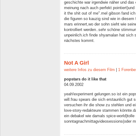
geschichte war irgendwie näher und das 
meinung nach auch perfekt pointiert)und 
it the shit out of me".mel gibson fand i
die figuren so kauzig sind wie in diesem
mars erinnert,wo der sohn sieht wie sei
kontrolliert werden..sehr schöne stimmu
unpeinlich.ich finde shyamalan hat sich 
nächstes kommt.
Not A Girl
weitere Infos zu diesem Film
|
1 Forenbe
popstars do it like that
04.09.2002
yeah!experiment gelungen.so ist ein pops
will.frau spears die sich erstaunlich gut 
versuchen ihr die show zu stehlen und ei
love-story-redakteure stammen könnte.da
ein debakel wie damals spice-world)toll
sonntagnachmittagvideosessions(oder m