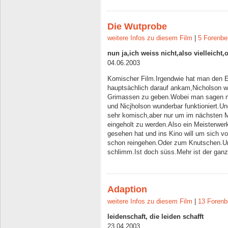
Die Wutprobe
weitere Infos zu diesem Film
|
5 Forenbe
nun ja,ich weiss nicht,also vielleicht
04.06.2003
Komischer Film.Irgendwie hat man den 
hauptsächlich darauf ankam,Nicholson wi
Grimassen zu geben.Wobei man sagen 
und Nicjholson wunderbar funktioniert.Un
sehr komisch,aber nur um im nächsten 
eingeholt zu werden.Also ein Meisterwer
gesehen hat und ins Kino will um sich v
schon reingehen.Oder zum Knutschen.Und
schlimm.Ist doch süss.Mehr ist der ganz
Adaption
weitere Infos zu diesem Film
|
13 Forenb
leidenschaft, die leiden schafft
23.04.2003