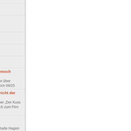
ennoch
er über
pich 09/25
nicht der
er „Der Kuss
ch zum Film
thalle Hagen