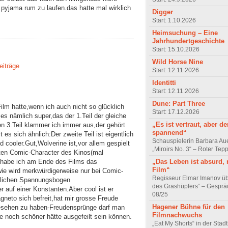
 pyjama rum zu laufen.das hatte mal wirklich
Digger
Start: 1.10.2026
Heimsuchung – Eine
Jahrhundertgeschichte
Start: 15.10.2026
Wild Horse Nine
eiträge
Start: 12.11.2026
Identitti
Start: 12.11.2026
Dune: Part Three
ilm hatte,wenn ich auch nicht so glücklich
Start: 17.12.2026
es nämlich super,das der 1.Teil der gleiche
„Es ist vertraut, aber d
en 3.Teil klammer ich immer aus,der gehört
spannend“
 es sich ähnlich:Der zweite Teil ist eigentlich
Schauspielerin Barbara Au
nd cooler.Gut,Wolverine ist,vor allem gespielt
„Miroirs No. 3“ – Roter Tep
sten Comic-Character des Kinos(mal
„Das Leben ist absurd, 
 habe ich am Ende des Films das
Film“
wie wird merkwürdigerweise nur bei Comic-
Regisseur Elmar Imanov üb
ntlichen Spannungsbogen
des Grashüpfers“ – Gesprä
r auf einer Konstanten.Aber cool ist er
08/25
gneto sich befreit,hat mir grosse Freude
Hagener Bühne für den
 gesehen zu haben-Freudensprünge darf man
Filmnachwuchs
ie noch schöner hätte ausgefeilt sein können.
„Eat My Shorts“ in der Stad