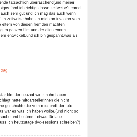
ende tatsächlich überraschend(und meiner
signs fand ich richtig klasse.zeitweise"scared
ch auch sehr gut und ich mag das auch wenn
 film.zeitweise habe ich mich an invasion vom
ne eltern von diesen fremden mächten
ng im ganzen film und der alien enorm
sehr entwickelt,und ich bin gespannt,was als
itrag
tar-film der neuzeit wie ich ihn haben
schlägt,nette mitdarstellerinnen die nicht
ne geschichte die vom reissbrett der foto-
s war es was ich haben wollte.(und nicht so
e sache und bestimmt etwas für laue
uss ich heutzutage dvd-sessions schreiben?)