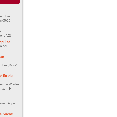
er über
m 05/26
 im
er 04/26
mpulse
ölner
 an
 über „Rose“
 für die
berg – Wieder
ch zum Film
nema Day –
ne Suche