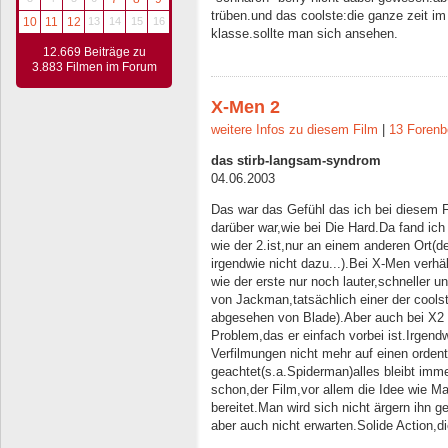
trüben.und das coolste:die ganze zeit im
10
11
12
13
14
15
16
klasse.sollte man sich ansehen.
12.669 Beiträge zu
3.883 Filmen im Forum
X-Men 2
weitere Infos zu diesem Film
|
13 Forenb
das stirb-langsam-syndrom
04.06.2003
Das war das Gefühl das ich bei diesem F
darüber war,wie bei Die Hard.Da fand ich 
wie der 2.ist,nur an einem anderen Ort(d
irgendwie nicht dazu...).Bei X-Men verhält
wie der erste nur noch lauter,schneller u
von Jackman,tatsächlich einer der cool
abgesehen von Blade).Aber auch bei X2
Problem,das er einfach vorbei ist.Irgend
Verfilmungen nicht mehr auf einen orde
geachtet(s.a.Spiderman)alles bleibt imme
schon,der Film,vor allem die Idee wie Ma
bereitet.Man wird sich nicht ärgern ihn
aber auch nicht erwarten.Solide Action,d