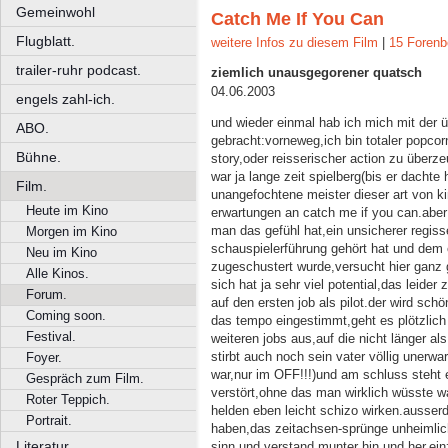
Gemeinwohl
Catch Me If You Can
Flugblatt.
weitere Infos zu diesem Film
|
15 Forenb
trailer-ruhr podcast.
ziemlich unausgegorener quatsch
04.06.2003
engels zahl-ich.
und wieder einmal hab ich mich mit der üb
ABO.
gebracht:vorneweg,ich bin totaler popcor
Bühne.
story,oder reisserischer action zu überz
war ja lange zeit spielberg(bis er dach
Film.
unangefochtene meister dieser art von 
Heute im Kino
erwartungen an catch me if you can.aber
man das gefühl hat,ein unsicherer regiss
Morgen im Kino
schauspielerführung gehört hat und dem e
Neu im Kino
zugeschustert wurde,versucht hier ganz
Alle Kinos.
sich hat ja sehr viel potential,das leide
Forum.
auf den ersten job als pilot.der wird sch
Coming soon.
das tempo eingestimmt,geht es plötzlich s
Festival.
weiteren jobs aus,auf die nicht länger a
stirbt auch noch sein vater völlig unerwa
Foyer.
war,nur im OFF!!!)und am schluss steht 
Gespräch zum Film.
verstört,ohne das man wirklich wüsste
Roter Teppich.
helden eben leicht schizo wirken.ausse
Portrait.
haben,das zeitachsen-sprünge unheimlic
Literatur.
sinn und verstand munter hin und her.ein