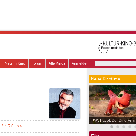
Neu im Kino
Forum
Alle Kinos
Anmelden
Neue Kinofilme
PAW Patrol: Der Dino-Film
3
4
5
6
>>
Film.