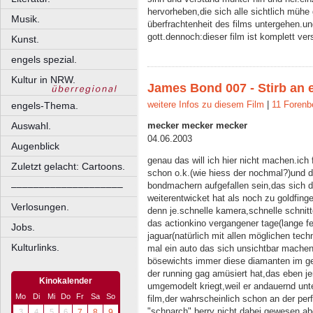
hervorheben,die sich alle sichtlich mühe
Musik.
überfrachtenheit des films untergehen.un
gott.dennoch:dieser film ist komplett ve
Kunst.
engels spezial.
Kultur in NRW.
James Bond 007 - Stirb an
weitere Infos zu diesem Film
|
11 Forenb
engels-Thema.
mecker mecker mecker
Auswahl.
04.06.2003
Augenblick
genau das will ich hier nicht machen.ich 
Zuletzt gelacht: Cartoons.
schon o.k.(wie hiess der nochmal?)und de
bondmachern aufgefallen sein,das sich da
––––––––––––––––––––
weiterentwicket hat als noch zu goldfing
Verlosungen.
denn je.schnelle kamera,schnelle schnit
das actionkino vergangener tage(lange 
Jobs.
jaguar(natürlich mit allen möglichen te
Kulturlinks.
mal ein auto das sich unsichtbar machen 
bösewichts immer diese diamanten im ges
der running gag amüsiert hat,das eben jene
Kinokalender
umgemodelt kriegt,weil er andauernd unte
Mo
Di
Mi
Do
Fr
Sa
So
film,der wahrscheinlich schon an der per
"schnarch" berry nicht dabei gewesen.ab
3
4
5
6
7
8
9