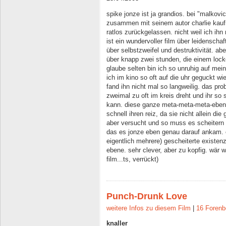
spike jonze ist ja grandios. bei "malkovi
zusammen mit seinem autor charlie kauf
ratlos zurückgelassen. nicht weil ich ihn 
ist ein wundervoller film über leidenscha
über selbstzweifel und destruktivität. ab
über knapp zwei stunden, die einem loc
glaube selten bin ich so unruhig auf mei
ich im kino so oft auf die uhr geguckt wi
fand ihn nicht mal so langweilig. das pro
zweimal zu oft im kreis dreht und ihr so s
kann. diese ganze meta-meta-meta-ebene is
schnell ihren reiz, da sie nicht allein di
aber versucht und so muss es scheitern 
das es jonze eben genau darauf ankam. ei
eigentlich mehrere) gescheiterte existe
ebene. sehr clever, aber zu kopfig. wär 
film...ts, verrückt)
Punch-Drunk Love
weitere Infos zu diesem Film
|
16 Forenb
knaller