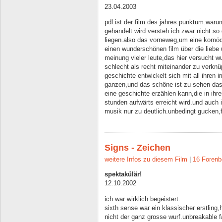
23.04.2003
pdl ist der film des jahres.punktum.waru
gehandelt wird versteh ich zwar nicht s
liegen.also das vorneweg,um eine komödie
einen wunderschönen film über die liebe
meinung vieler leute,das hier versucht 
schlecht als recht miteinander zu verknüpf
geschichte entwickelt sich mit all ihre
ganzen,und das schöne ist zu sehen das
eine geschichte erzählen kann,die in ihr
stunden aufwärts erreicht wird.und auch i
musik nur zu deutlich.unbedingt gucken,fa
Signs - Zeichen
weitere Infos zu diesem Film
|
16 Forenb
spektakülär!
12.10.2002
ich war wirklich begeistert.
sixth sense war ein klassischer erstling
nicht der ganz grosse wurf.unbreakable 