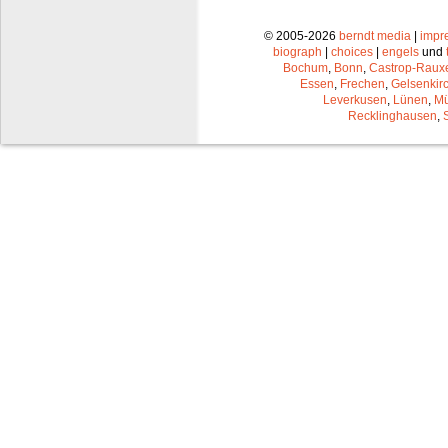
© 2005-2026
berndt media
|
impr
biograph
|
choices
|
engels
und
Bochum
,
Bonn
,
Castrop-Raux
Essen
,
Frechen
,
Gelsenkir
Leverkusen
,
Lünen
,
Mü
Recklinghausen
,