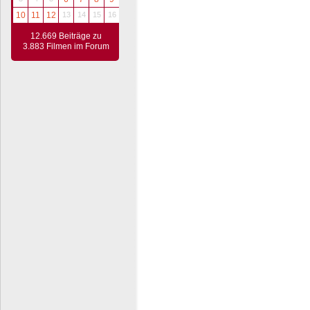
10
11
12
13
14
15
16
12.669 Beiträge zu
3.883 Filmen im Forum