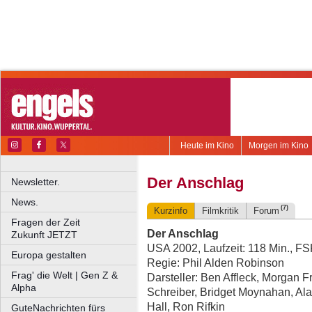
Heute im Kino
Morgen im Kino
Der Anschlag
Newsletter.
News.
(7)
Kurzinfo
Filmkritik
Forum
Fragen der Zeit
Der Anschlag
Zukunft JETZT
USA 2002, Laufzeit: 118 Min., F
Europa gestalten
Regie: Phil Alden Robinson
Frag' die Welt | Gen Z &
Darsteller: Ben Affleck, Morgan
Alpha
Schreiber, Bridget Moynahan, Ala
Hall, Ron Rifkin
GuteNachrichten fürs