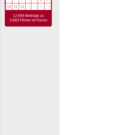
10
11
12
13
14
15
16
12.669 Beiträge zu
3.883 Filmen im Forum