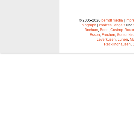
© 2005-2026
berndt media
|
impr
biograph
|
choices
|
engels
und
Bochum
,
Bonn
,
Castrop-Raux
Essen
,
Frechen
,
Gelsenkir
Leverkusen
,
Lünen
,
Mü
Recklinghausen
,