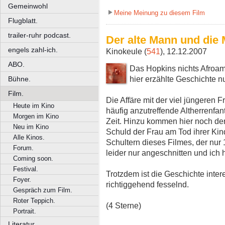
Gemeinwohl
Meine Meinung zu diesem Film
Flugblatt.
trailer-ruhr podcast.
Der alte Mann und die 
engels zahl-ich.
Kinokeule (
541
), 12.12.2007
ABO.
Das Hopkins nichts Afroamer
hier erzählte Geschichte n
Bühne.
Film.
Die Affäre mit der viel jüngeren F
Heute im Kino
häufig anzutreffende Altherrenfanta
Morgen im Kino
Zeit. Hinzu kommen hier noch de
Neu im Kino
Schuld der Frau am Tod ihrer Kinde
Alle Kinos.
Schultern dieses Filmes, der nur 
Forum.
leider nur angeschnitten und ich h
Coming soon.
Festival.
Trotzdem ist die Geschichte inte
Foyer.
richtiggehend fesselnd.
Gespräch zum Film.
Roter Teppich.
(4 Sterne)
Portrait.
Literatur.