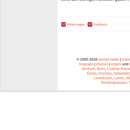
Weitersagen
Feedback
© 2005-2026
berndt media
|
impr
biograph
|
choices
|
engels
und
Bochum
,
Bonn
,
Castrop-Raux
Essen
,
Frechen
,
Gelsenkir
Leverkusen
,
Lünen
,
Mü
Recklinghausen
,