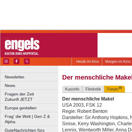
Heute im Kino
Morgen im Kino
Der menschliche Make
Newsletter.
News.
(5)
Kurzinfo
Filmkritik
Forum
Fragen der Zeit
Der menschliche Makel
Zukunft JETZT
USA 2003, FSK 12
Europa gestalten
Regie: Robert Benton
Frag' die Welt | Gen Z &
Darsteller: Sir Anthony Hopkins, 
Alpha
Sinise, Kerry Washington, Charles
Lennix, Wentworth Miller, Anna
GuteNachrichten fürs