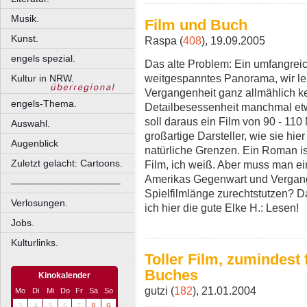
Musik.
Film und Buch
Kunst.
Raspa (
408
), 19.09.2005
engels spezial.
Das alte Problem: Ein umfangreic
weitgespanntes Panorama, wir le
Kultur in NRW.
Vergangenheit ganz allmählich ke
engels-Thema.
Detailbesessenheit manchmal etwa
soll daraus ein Film von 90 - 11
Auswahl.
großartige Darsteller, wie sie hie
Augenblick
natürliche Grenzen. Ein Roman is
Zuletzt gelacht: Cartoons.
Film, ich weiß. Aber muss man ei
Amerikas Gegenwart und Vergange
––––––––––––––––––––
Spielfilmlänge zurechtstutzen? Da
Verlosungen.
ich hier die gute Elke H.: Lesen!
Jobs.
Kulturlinks.
Toller Film, zumindest
Buches
Kinokalender
gutzi (
182
), 21.01.2004
Mo
Di
Mi
Do
Fr
Sa
So
3
4
5
6
7
8
9