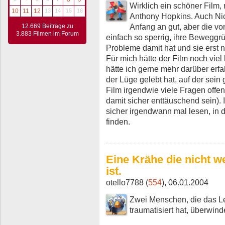
Wirklich ein schöner Film,
10
11
12
13
14
15
16
Anthony Hopkins. Auch Nic
Anfang an gut, aber die von
12.669 Beiträge zu
3.883 Filmen im Forum
einfach so sperrig, ihre Beweggr
Probleme damit hat und sie erst 
Für mich hätte der Film noch vie
hätte ich gerne mehr darüber erfa
der Lüge gelebt hat, auf der sein
Film irgendwie viele Fragen offe
damit sicher enttäuschend sein). 
sicher irgendwann mal lesen, in d
finden.
Eine Krähe die nicht w
ist.
otello7788 (
554
), 06.01.2004
Zwei Menschen, die das Le
traumatisiert hat, überwind