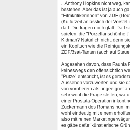
...Anthony Hopkins nicht weg, k
bestehen. Aber das ist ja auch g
"Filmkritikerinnen" von ZDF (Heu
(Kulturzeit anlässlich der Vorste
darf. Die fragen doch glatt: Darf 
spielen, die "Porzellanschönheit
Kidman? Natürlich nicht, denn sie i
ein Kopftuch wie die Reinigungskr
ZDF/3sat-Tanten (auch auf Steue
Abgesehen davon, dass Faunia F
keineswegs den offensichtlich wei
"Putze" entspricht, ist es gerade
Aussehen vorzuwerfen und sie dam
von vornherein als ungeeignet a
sehr wohl die Frage stellen, war
einer Prostata-Operation inkontin
Zuckermann des Romans nun im Fi
wohl eindeutig mit einem erhoff
also mit reinen Marketingerwägung
es gäbe dafür 'künstlerische Grün