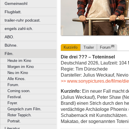
Gemeinwohl
Flugblatt.
trailer-ruhr podcast.
engels zahl-ich.
ABO.
Bühne.
(0)
Kurzinfo
Trailer
Forum
Film.
Die drei ??? – Toteninsel
Heute im Kino
Deutschland 2026, Laufzeit: 104 
Morgen im Kino
Regie: Tim Dünschede
Neu im Kino
Darsteller: Julius Weckauf, Nevi
Alle Kinos.
>> www.sonypictures.de/filme/die
Forum.
Kurzinfo:
Ein neuer Fall macht d
Coming soon.
(Julius Weckauf), Peter Shaw (N
Festival.
Brandl) einen Strich durch den h
Foyer.
verdächtige Archäologe Phoenix 
Gespräch zum Film.
Schabernack mit Kunstschätzen. D
Roter Teppich.
Makatao, der sogenannten Toten
Portrait.
Literatur.