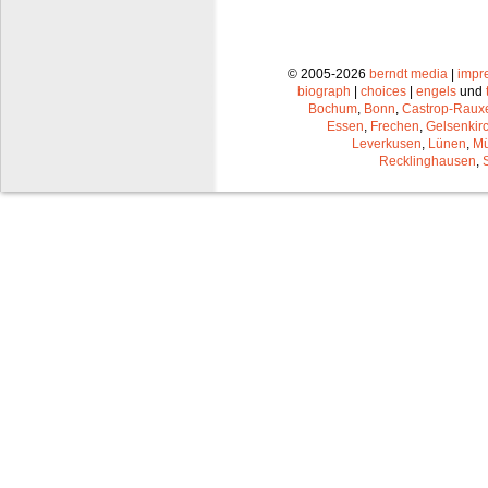
© 2005-2026
berndt media
|
impr
biograph
|
choices
|
engels
und
Bochum
,
Bonn
,
Castrop-Raux
Essen
,
Frechen
,
Gelsenkir
Leverkusen
,
Lünen
,
Mü
Recklinghausen
,