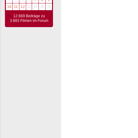
10
11
12
13
14
15
16
12.669 Beiträge zu
3.883 Filmen im Forum