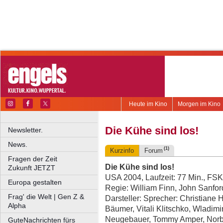
Heute im Kino
Morgen im Kino
Die Kühe sind los!
Newsletter.
News.
(1)
Kurzinfo
Forum
Fragen der Zeit
Die Kühe sind los!
Zukunft JETZT
USA 2004, Laufzeit: 77 Min., FSK
Europa gestalten
Regie: William Finn, John Sanfor
Frag' die Welt | Gen Z &
Darsteller: Sprecher: Christiane 
Alpha
Bäumer, Vitali Klitschko, Wladimi
Neugebauer, Tommy Amper, Norbe
GuteNachrichten fürs