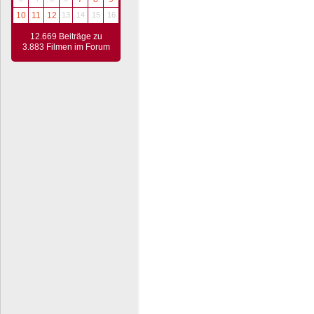
10
11
12
13
14
15
16
12.669 Beiträge zu
3.883 Filmen im Forum