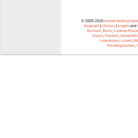
© 2005-2026
berndt media
|
impr
biograph
|
choices
|
engels
und
Bochum
,
Bonn
,
Castrop-Raux
Essen
,
Frechen
,
Gelsenkir
Leverkusen
,
Lünen
,
Mü
Recklinghausen
,