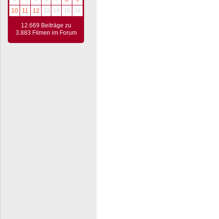
10
11
12
13
14
15
16
12.669 Beiträge zu
3.883 Filmen im Forum