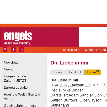
Heute im Kino
Morgen im Kino
Die Liebe in mir
Newsletter.
News.
(2)
Kurzinfo
Filmkritik
Forum
Fragen der Zeit
Die Liebe in mir
Zukunft JETZT
USA 2007, Laufzeit: 125 Min., FS
Europa gestalten
Regie: Mike Binder
Frag' die Welt | Gen Z &
Darsteller: Adam Sandler, Don Che
Alpha
Saffron Burrows, Cicely Tyson, R
Sutherland
GuteNachrichten fürs