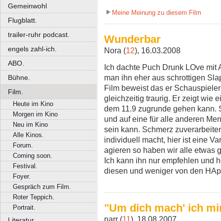
Gemeinwohl
Meine Meinung zu diesem Film
Flugblatt.
trailer-ruhr podcast.
Wunderbar
engels zahl-ich.
Nora (
12
), 16.03.2008
ABO.
Ich dachte Puch Drunk LOve mit 
man ihn eher aus schrottigen Sla
Bühne.
Film beweist das er Schauspielern
Film.
gleichzeitig traurig. Er zeigt wie
Heute im Kino
dem 11.9 zugrunde gehen kann. S
Morgen im Kino
und auf eine für alle anderen Me
Neu im Kino
sein kann. Schmerz zuverarbeiten
Alle Kinos.
individuell macht, hier ist eine V
Forum.
agieren so haben wir alle etwas 
Coming soon.
Ich kann ihn nur empfehlen und 
Festival.
diesen und weniger von den HAp
Foyer.
Gespräch zum Film.
Roter Teppich.
"Um dich mach' ich mi
Portrait.
narr (
11
), 18.08.2007
Literatur.