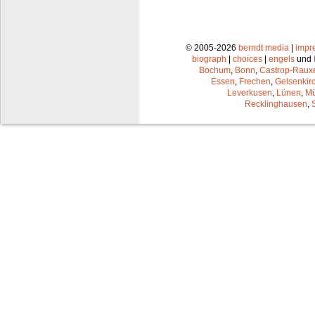
© 2005-2026
berndt media
|
impr
biograph
|
choices
|
engels
und
Bochum
,
Bonn
,
Castrop-Raux
Essen
,
Frechen
,
Gelsenkir
Leverkusen
,
Lünen
,
Mü
Recklinghausen
,