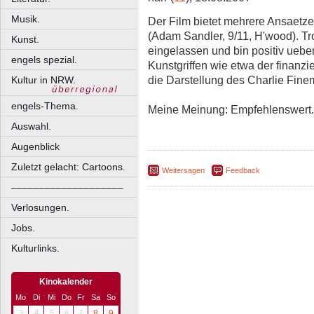
Musik.
Der Film bietet mehrere Ansaetze 
(Adam Sandler, 9/11, H'wood). T
Kunst.
eingelassen und bin positiv ueb
engels spezial.
Kunstgriffen wie etwa der finanzi
die Darstellung des Charlie Fin
Kultur in NRW.
engels-Thema.
Meine Meinung: Empfehlenswert.
Auswahl.
Augenblick
Zuletzt gelacht: Cartoons.
Weitersagen
Feedback
––––––––––––––––––––
Verlosungen.
Jobs.
Kulturlinks.
Kinokalender
Mo
Di
Mi
Do
Fr
Sa
So
3
4
5
6
7
8
9